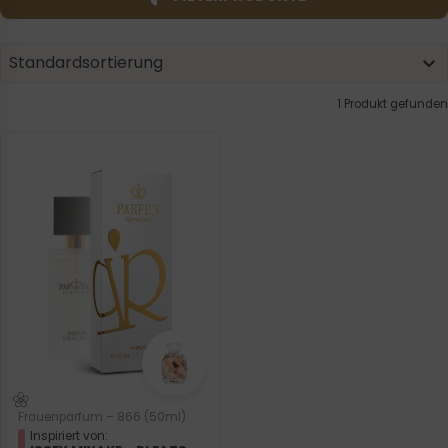
Product | Sorting
Sort content
Sort content
Standardsortierung
1 Produkt gefunden
Frauenparfum – 866 (50ml)
Inspiriert von: