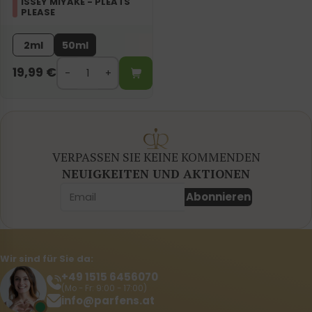
ISSEY MIYAKE - PLEATS
PLEASE
2ml
50ml
19,99
€
VERPASSEN SIE KEINE KOMMENDEN
NEUIGKEITEN UND AKTIONEN
Abonnieren
Wir sind für Sie da:
+49 1515 6456070
(Mo - Fr: 9:00 - 17:00)
info@parfens.at