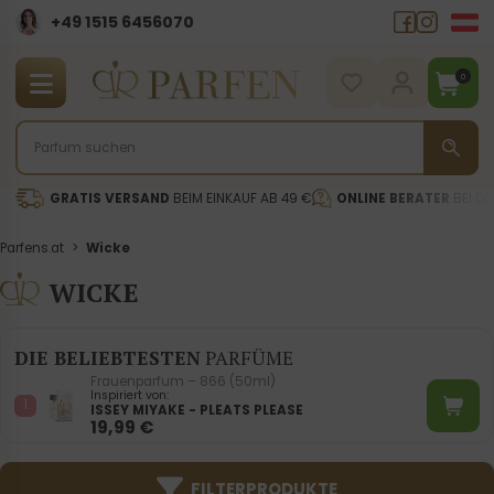
+49 1515 6456070
0
GRATIS VERSAND
BEIM EINKAUF AB 49 €
ONLINE BERATER
BEI DE
Parfens.at
>
Wicke
WICKE
DIE BELIEBTESTEN
PARFÜME
Frauenparfum – 866 (50ml)
Inspiriert von:
ISSEY MIYAKE - PLEATS PLEASE
19,99
€
FILTERPRODUKTE