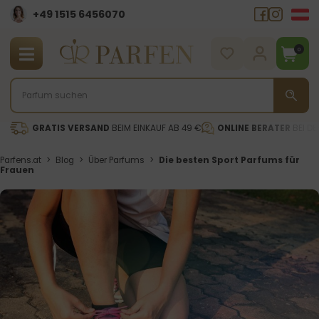
+49 1515 6456070
0
GRATIS VERSAND
BEIM EINKAUF AB 49 €
ONLINE BERATER
BEI DE
Parfens.at
>
Blog
>
Über Parfums
>
Die besten Sport Parfums für
Frauen