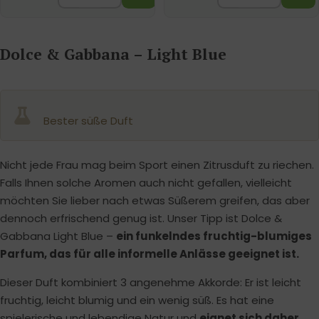
Dolce & Gabbana – Light Blue
Bester süße Duft
Nicht jede Frau mag beim Sport einen Zitrusduft zu riechen.
Falls Ihnen solche Aromen auch nicht gefallen, vielleicht
möchten Sie lieber nach etwas Süßerem greifen, das aber
dennoch erfrischend genug ist. Unser Tipp ist Dolce &
Gabbana Light Blue –
ein funkelndes fruchtig-blumiges
Parfum, das für alle informelle Anlässe geeignet ist.
Dieser Duft kombiniert 3 angenehme Akkorde: Er ist leicht
fruchtig, leicht blumig und ein wenig süß. Es hat eine
spielerische und lebendige Natur und
eignet sich daher