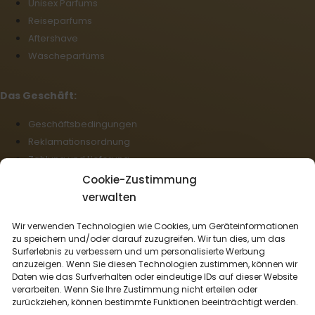
Unisex Parfums
Reiseparfums
Aftershave
Wäscheparfüms
Das Geschäft:
Geschäftsbedingungen
Reklamationsordnung
Zahlung und Lieferung
Datenschutz
Cookie-Zustimmung
Cookie-Richtlinie (EU)
verwalten
Großhandel
Wir verwenden Technologien wie Cookies, um Geräteinformationen
Rücktritt vom Vertrag
zu speichern und/oder darauf zuzugreifen. Wir tun dies, um das
Surferlebnis zu verbessern und um personalisierte Werbung
Deutsch
anzuzeigen. Wenn Sie diesen Technologien zustimmen, können wir
Daten wie das Surfverhalten oder eindeutige IDs auf dieser Website
Wir liefern mit:
verarbeiten. Wenn Sie Ihre Zustimmung nicht erteilen oder
zurückziehen, können bestimmte Funktionen beeinträchtigt werden.