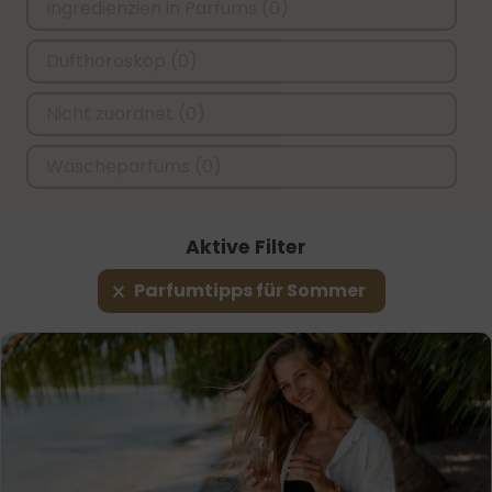
Ingredienzien in Parfums
(0)
Dufthoroskop
(0)
Nicht zuordnet
(0)
Wäscheparfüms
(0)
Aktive Filter
Aktive Filter
Parfumtipps für Sommer