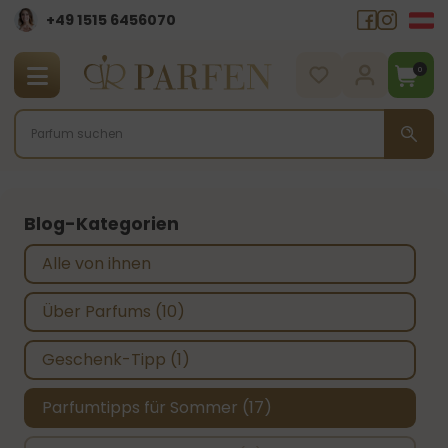
+49 1515 6456070
0
Blog-Kategorien
Blog-Kategorien
Alle von ihnen
Über Parfums
(10)
Geschenk-Tipp
(1)
Parfumtipps für Sommer
(17)