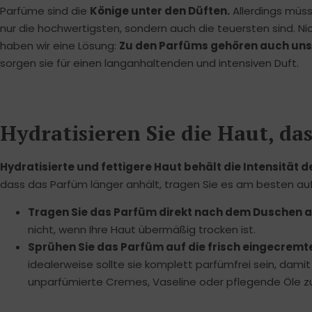
Parfüme sind die
Könige unter den Düften.
Allerdings müss
nur die hochwertigsten, sondern auch die teuersten sind. Ni
haben wir eine Lösung:
Zu den Parfüms gehören auch un
sorgen sie für einen langanhaltenden und intensiven Duft.
Hydratisieren Sie die Haut, da
Hydratisierte und fettigere Haut behält die Intensität d
dass das Parfüm länger anhält, tragen Sie es am besten auf 
Tragen Sie das Parfüm direkt nach dem Duschen au
nicht, wenn Ihre Haut übermäßig trocken ist.
Sprühen Sie das Parfüm auf die frisch eingecremt
idealerweise sollte sie komplett parfümfrei sein, damit
unparfümierte Cremes, Vaseline oder pflegende Öle z