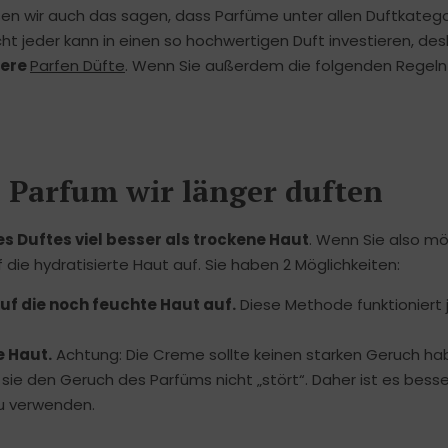
en wir auch das sagen, dass Parfüme unter allen Duftkatego
cht jeder kann in einen so hochwertigen Duft investieren, de
sere
Parfen Düfte
. Wenn Sie außerdem die folgenden Regeln
s Parfum wir länger duften
es Duftes viel besser als trockene Haut
. Wenn Sie also m
die hydratisierte Haut auf. Sie haben 2 Möglichkeiten:
f die noch feuchte Haut auf.
Diese Methode funktioniert
e Haut.
Achtung: Die Creme sollte keinen starken Geruch ha
 sie den Geruch des Parfüms nicht „stört“. Daher ist es besse
u verwenden.