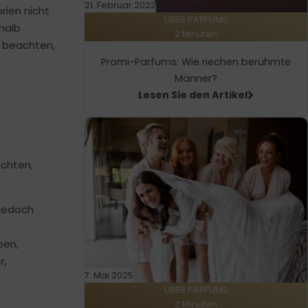
21. Februar 2022
rien nicht
ÜBER PARFUMS
shalb
2 Minuten
 beachten,
Promi-Parfums: Wie riechen berühmte
Männer?
Lesen Sie den Artikel
öchten,
 jedoch
ben,
r,
7. Mai 2025
ÜBER PARFUMS
2 Minuten