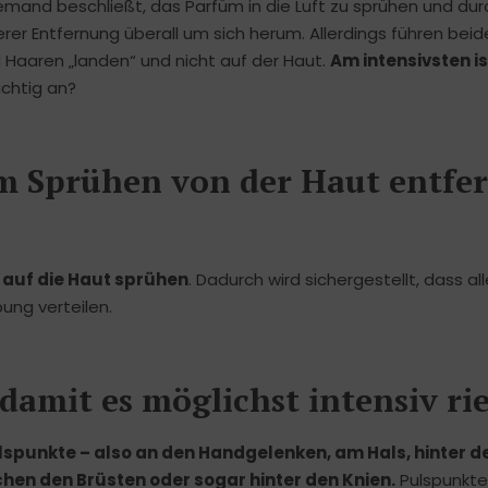
Jemand beschließt, das Parfüm in die Luft zu sprühen und du
er Entfernung überall um sich herum. Allerdings führen beid
Haaren „landen“ und nicht auf der Haut.
Am intensivsten is
ichtig an?
eim Sprühen von der Haut entfe
m auf die Haut sprühen
. Dadurch wird sichergestellt, dass all
ung verteilen.
damit es möglichst intensiv ri
spunkte – also an den Handgelenken, am Hals, hinter d
chen den Brüsten oder sogar hinter den Knien.
Pulspunkte 