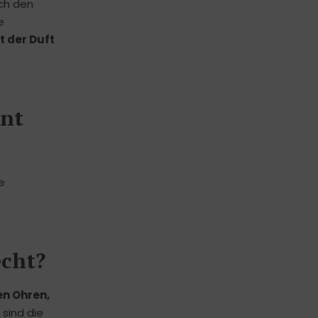
rch den
e
t der Duft
rnt
e
echt?
en Ohren,
sind die