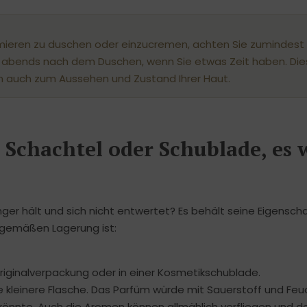
ümieren zu duschen oder einzucremen, achten Sie zumindest 
el abends nach dem Duschen, wenn Sie etwas Zeit haben. Die
ern auch zum Aussehen und Zustand Ihrer Haut.
 Schachtel oder Schublade, es 
änger hält und sich nicht entwertet? Es behält seine Eigensch
gsgemäßen Lagerung ist:
Originalverpackung oder in einer Kosmetikschublade.
ne kleinere Flasche. Das Parfüm würde mit Sauerstoff und Feuc
könnte. Auch die Aromen können allmählich verfliegen und 