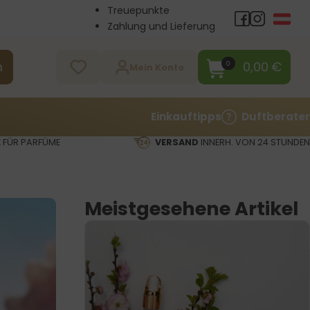
Treuepunkte
Zahlung und Lieferung
Großhandel
Kontakt
0,00
€
0
n
Mein Konto
Einkauftipps
Duftberater
E
FÜR PARFÜME
VERSAND
INNERH. VON 24 STUNDEN
Meistgesehene Artikel