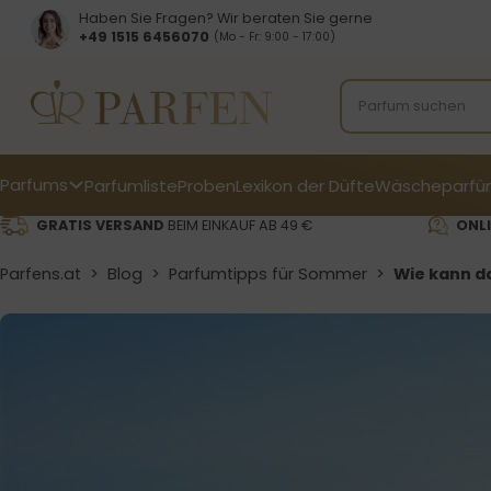
Haben Sie Fragen? Wir beraten Sie gerne
+49 1515 6456070
(Mo - Fr: 9:00 - 17:00)
Parfums
Parfumliste
Proben
Lexikon der Düfte
Wäscheparfü
GRATIS VERSAND
BEIM EINKAUF AB 49 €
ONLI
Parfens.at
>
Blog
>
Parfumtipps für Sommer
>
Wie kann d