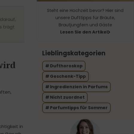
Steht eine Hochzeit bevor? Hier sind
unsere Dufttipps für Bräute,
darauf,
Brautjungfern und Gäste
s trägt
Lesen Sie den Artikel
Lieblingskategorien
wird
Dufthoroskop
Geschenk-Tipp
Ingredienzien in Parfums
aften,
Nicht zuordnet
Parfumtipps für Sommer
htigkeit in
den Geruch