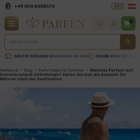
+49 1515 6456070
0
GRATIS VERSAND
BEIM EINKAUF AB 49 €
ONLINE BERATER
BEI DE
Parfens.at
>
Blog
>
Parfumtipps für Sommer
>
Welches Parfum auf
Sommerurlaub mitnehmen? Sehen Sie sich die Auswahl für
Männer nach der Destination