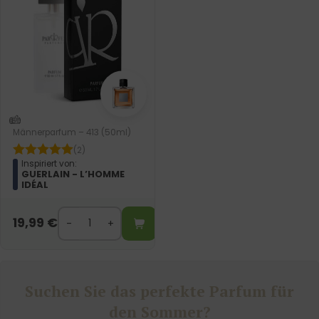
Männerparfum – 413 (50ml)
(2)
Inspiriert von:
GUERLAIN - L’HOMME
IDÉAL
19,99
€
Suchen Sie das perfekte Parfum für
den Sommer?