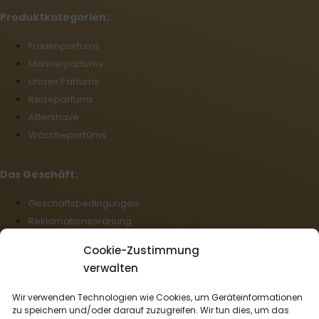
Produktkategorien:
Frauenparfums
Männerparfums
Unisex Parfums
Reiseparfums
Aftershave
Wäscheparfüms
Das Geschäft:
Geschäftsbedingungen
Reklamationsordnung
Zahlung und Lieferung
Cookie-Zustimmung
Datenschutz
verwalten
Cookie-Richtlinie (EU)
Großhandel
Wir verwenden Technologien wie Cookies, um Geräteinformationen
Rücktritt vom Vertrag
zu speichern und/oder darauf zuzugreifen. Wir tun dies, um das