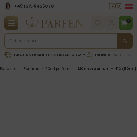
+49 1515 6456070
0
GRATIS VERSAND
BEIM EINKAUF AB 49 €
ONLINE BERATER
BEI DE
Parfens.at
>
Parfums
>
50ml parfums
>
Männerparfum – 413 (50ml)