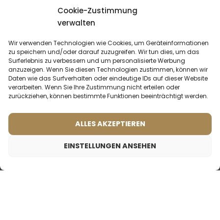
Cookie-Zustimmung
DU KÖNNTEST
INTERESSIERT SEIN
verwalten
Wir verwenden Technologien wie Cookies, um Geräteinformationen
zu speichern und/oder darauf zuzugreifen. Wir tun dies, um das
Surferlebnis zu verbessern und um personalisierte Werbung
anzuzeigen. Wenn Sie diesen Technologien zustimmen, können wir
Daten wie das Surfverhalten oder eindeutige IDs auf dieser Website
verarbeiten. Wenn Sie Ihre Zustimmung nicht erteilen oder
zurückziehen, können bestimmte Funktionen beeinträchtigt werden.
ALLES AKZEPTIEREN
EINSTELLUNGEN ANSEHEN
Männerparfum – 628 (50ml)
Männerparfum – 606 (50ml)
Männerparfum – 413 (50ml)
19,99
€
(2)
(1)
Inspiriert von:
Was sagen unsere
Was sagen unsere
GUERLAIN - L’HOMME IDÉAL
Kunden? Rezensionen
Kunden? Rezensionen
ansehen
ansehen