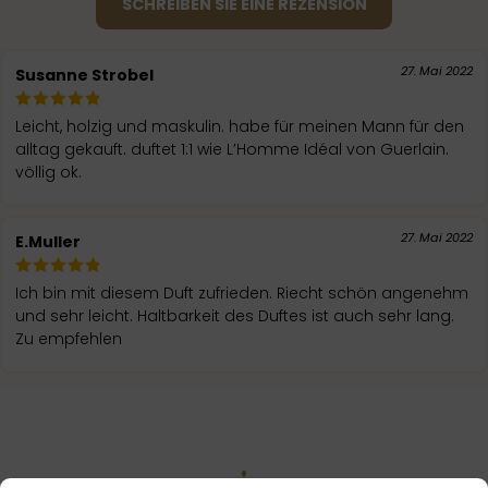
SCHREIBEN SIE EINE REZENSION
27. Mai 2022
Susanne Strobel
Leicht, holzig und maskulin. habe für meinen Mann für den
alltag gekauft. duftet 1:1 wie L’Homme Idéal von Guerlain.
völlig ok.
27. Mai 2022
E.Muller
Ich bin mit diesem Duft zufrieden. Riecht schön angenehm
und sehr leicht. Haltbarkeit des Duftes ist auch sehr lang.
Zu empfehlen