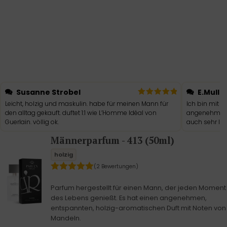
Susanne Strobel
E.Mulle
Leicht, holzig und maskulin. habe für meinen Mann für
Ich bin mit d
den alltag gekauft. duftet 1:1 wie L’Homme Idéal von
angenehm und 
Guerlain. völlig ok.
auch sehr la
Männerparfum - 413 (50ml)
holzig
(2 Bewertungen)
Parfum hergestellt für einen Mann, der jeden Moment
des Lebens genießt. Es hat einen angenehmen,
entspannten, holzig-aromatischen Duft mit Noten von
Mandeln.