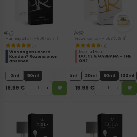
Männerparfum – 606 (50ml)
Frauenparfum – 558 (50ml)
(1)
(3)
Was sagen unsere
Inspiriert von:
DOLCE & GABBANA - THE
Kunden? Rezensionen
ONE
ansehen
2ml
50ml
2ml
20ml
50ml
100ml
19,99
€
19,99
€