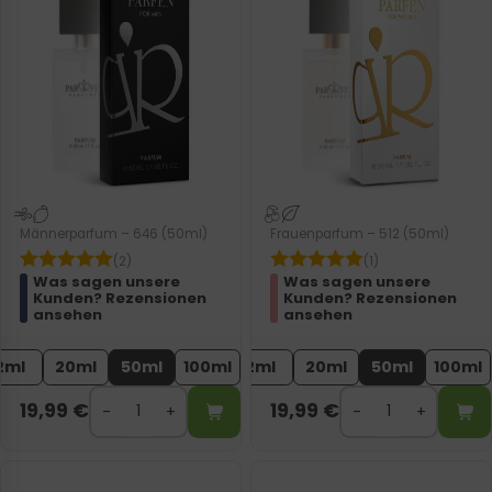
Männerparfum – 646 (50ml)
Frauenparfum – 512 (50ml)
(2)
(1)
Was sagen unsere
Was sagen unsere
Kunden? Rezensionen
Kunden? Rezensionen
ansehen
ansehen
2ml
20ml
50ml
100ml
2ml
20ml
50ml
100ml
19,99
€
19,99
€