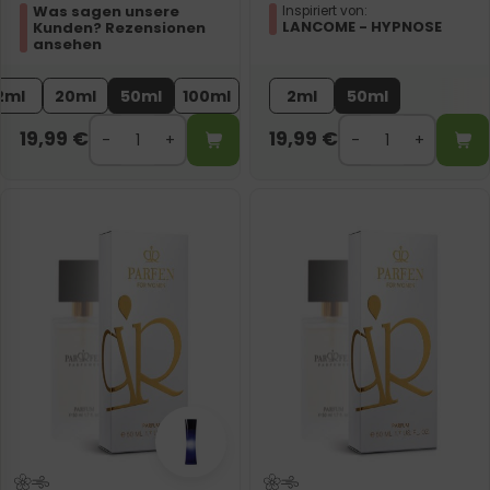
Was sagen unsere
Inspiriert von:
LANCOME - HYPNOSE
Kunden? Rezensionen
ansehen
2ml
20ml
50ml
100ml
2ml
50ml
19,99
€
19,99
€