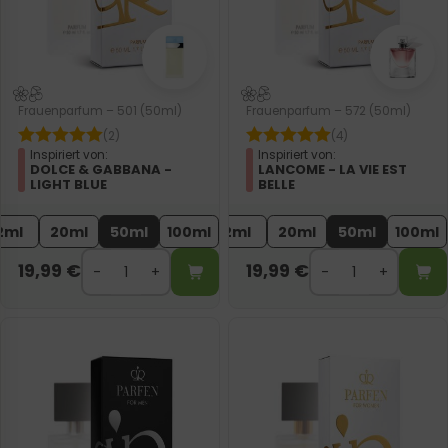
Frauenparfum – 501 (50ml)
Frauenparfum – 572 (50ml)
(2)
(4)
Inspiriert von:
Inspiriert von:
DOLCE & GABBANA -
LANCOME - LA VIE EST
LIGHT BLUE
BELLE
2ml
20ml
50ml
100ml
2ml
20ml
50ml
100ml
19,99
€
19,99
€