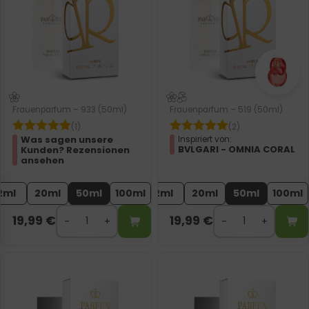
Frauenparfum – 933 (50ml)
Frauenparfum – 519 (50ml)
(1)
(2)
Was sagen unsere
Inspiriert von:
BVLGARI - OMNIA CORAL
Kunden? Rezensionen
ansehen
2ml
20ml
50ml
100ml
2ml
20ml
50ml
100ml
19,99
€
19,99
€