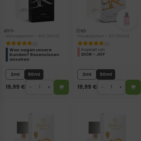
Männerparfum – 409 (50ml)
Frauenparfum – 927 (50ml)
(3)
(2)
Was sagen unsere
Inspiriert von:
DIOR - JOY
Kunden? Rezensionen
ansehen
2ml
50ml
2ml
50ml
19,99
€
19,99
€