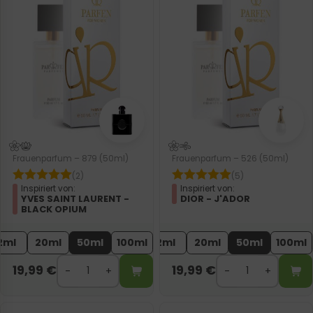
Frauenparfum – 879 (50ml)
Frauenparfum – 526 (50ml)
(2)
(5)
Inspiriert von:
Inspiriert von:
YVES SAINT LAURENT -
DIOR - J'ADOR
BLACK OPIUM
2ml
20ml
50ml
100ml
2ml
20ml
50ml
100ml
19,99
€
19,99
€