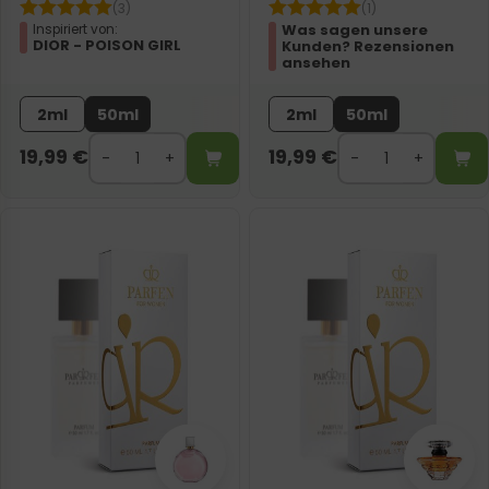
(3)
(1)
Was sagen unsere
Inspiriert von:
DIOR - POISON GIRL
Kunden? Rezensionen
ansehen
2ml
50ml
2ml
50ml
19,99
€
19,99
€