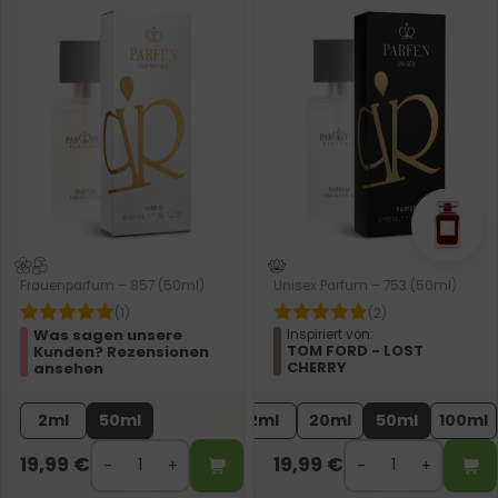
Frauenparfum – 857 (50ml)
Unisex Parfum – 753 (50ml)
(1)
(2)
Was sagen unsere
Inspiriert von:
TOM FORD - LOST
Kunden? Rezensionen
CHERRY
ansehen
2ml
50ml
2ml
20ml
50ml
100ml
19,99
€
19,99
€