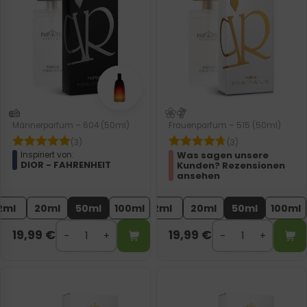
Männerparfum – 604 (50ml)
Frauenparfum – 515 (50ml)
(3)
(3)
Was sagen unsere
Inspiriert von:
DIOR - FAHRENHEIT
Kunden? Rezensionen
ansehen
2ml
20ml
50ml
100ml
2ml
20ml
50ml
100ml
19,99
€
19,99
€