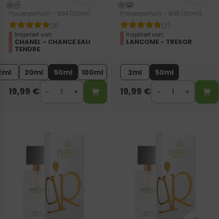
Frauenparfum – 854 (50ml)
Frauenparfum – 845 (50ml)
(3)
(2)
Inspiriert von:
Inspiriert von:
CHANEL - CHANCE EAU
LANCOME - TRESOR
TENDRE
2ml
20ml
50ml
100ml
2ml
50ml
19,99
€
19,99
€