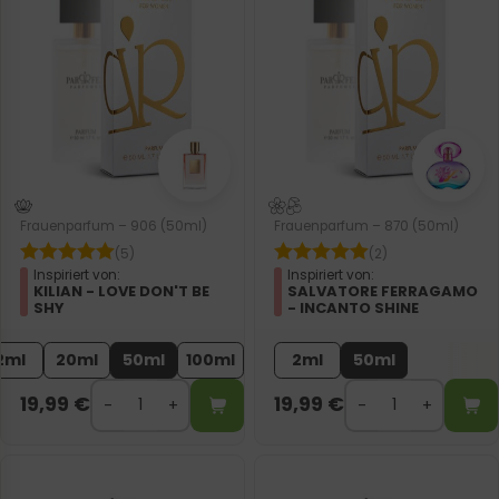
Frauenparfum – 906 (50ml)
Frauenparfum – 870 (50ml)
(5)
(2)
Inspiriert von:
Inspiriert von:
KILIAN - LOVE DON'T BE
SALVATORE FERRAGAMO
SHY
- INCANTO SHINE
2ml
20ml
50ml
100ml
2ml
50ml
19,99
€
19,99
€