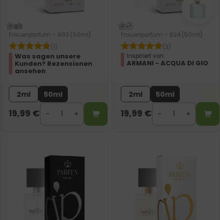
Frauenparfum – 893 (50ml)
Frauenparfum – 824 (50ml)
(1)
(3)
Was sagen unsere
Inspiriert von:
ARMANI - ACQUA DI GIO
Kunden? Rezensionen
ansehen
2ml
50ml
2ml
50ml
19,99
€
19,99
€