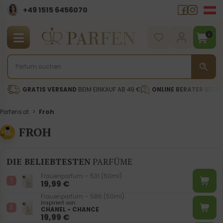
+49 1515 6456070
0
GRATIS VERSAND
BEIM EINKAUF AB 49 €
ONLINE BERATER
BEI DE
Parfens.at
>
Froh
FROH
DIE BELIEBTESTEN
PARFÜME
Frauenparfum – 531 (50ml)
19,99
€
Frauenparfum – 586 (50ml)
Inspiriert von:
CHANEL - CHANCE
19,99
€