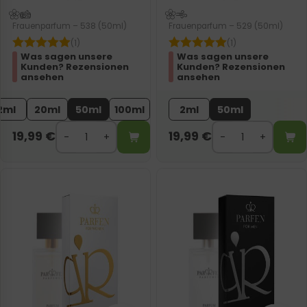
Frauenparfum – 538 (50ml)
Frauenparfum – 529 (50ml)
(1)
(1)
Was sagen unsere
Was sagen unsere
Kunden? Rezensionen
Kunden? Rezensionen
ansehen
ansehen
2ml
20ml
50ml
100ml
2ml
50ml
19,99
€
19,99
€