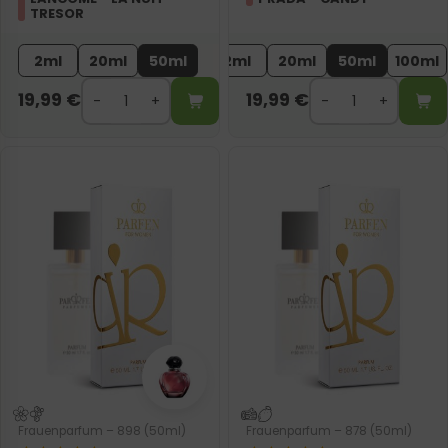
TRESOR
2ml
20ml
50ml
2ml
20ml
50ml
100ml
19,99
€
19,99
€
Frauenparfum – 898 (50ml)
Frauenparfum – 878 (50ml)