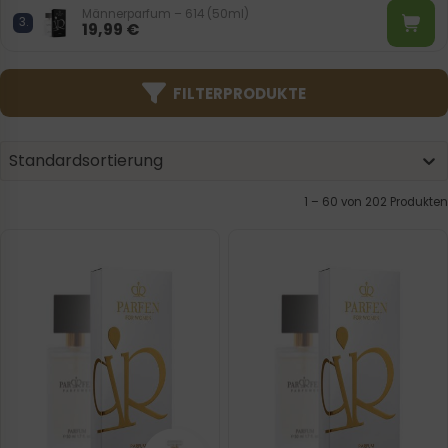
Männerparfum – 614 (50ml)
19,99
€
FILTERPRODUKTE
Product | Sorting
Sort content
Sort content
Standardsortierung
1 – 120 von 202 Produkten