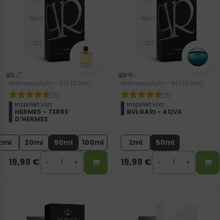
Männerparfum – 613 (50ml)
Männerparfum – 601 (50ml)
(6)
(3)
Inspiriert von:
Inspiriert von:
HERMES - TERRE
BVLGARI - AQVA
D'HERMES
2ml
20ml
50ml
100ml
2ml
50ml
19,99
€
19,99
€