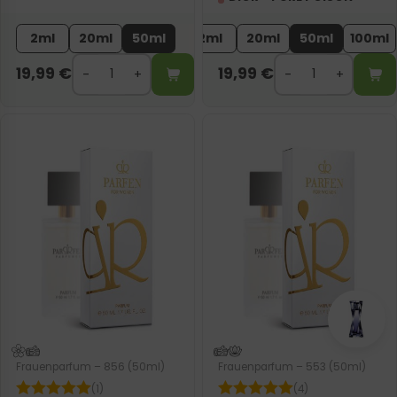
2ml
20ml
50ml
2ml
20ml
50ml
100ml
19,99
€
19,99
€
Frauenparfum – 856 (50ml)
Frauenparfum – 553 (50ml)
(1)
(4)