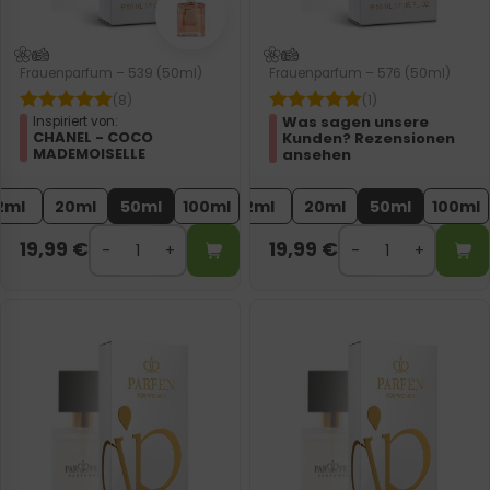
Frauenparfum – 539 (50ml)
Frauenparfum – 576 (50ml)
(8)
(1)
Was sagen unsere
Inspiriert von:
CHANEL - COCO
Kunden? Rezensionen
MADEMOISELLE
ansehen
2ml
20ml
50ml
100ml
2ml
20ml
50ml
100ml
19,99
€
19,99
€