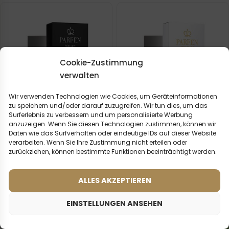
Cookie-Zustimmung
verwalten
Wir verwenden Technologien wie Cookies, um Geräteinformationen
zu speichern und/oder darauf zuzugreifen. Wir tun dies, um das
Surferlebnis zu verbessern und um personalisierte Werbung
anzuzeigen. Wenn Sie diesen Technologien zustimmen, können wir
Daten wie das Surfverhalten oder eindeutige IDs auf dieser Website
verarbeiten. Wenn Sie Ihre Zustimmung nicht erteilen oder
Männerparfum – 631 (50ml)
Frauenparfum – 922 (50ml)
zurückziehen, können bestimmte Funktionen beeinträchtigt werden.
(3)
(3)
Was sagen unsere
Inspiriert von:
NARCISO RODRIGUES -
Kunden? Rezensionen
ALLES AKZEPTIEREN
NARCISO POUDREE
ansehen
EINSTELLUNGEN ANSEHEN
2ml
20ml
50ml
100ml
2ml
20ml
50ml
100ml