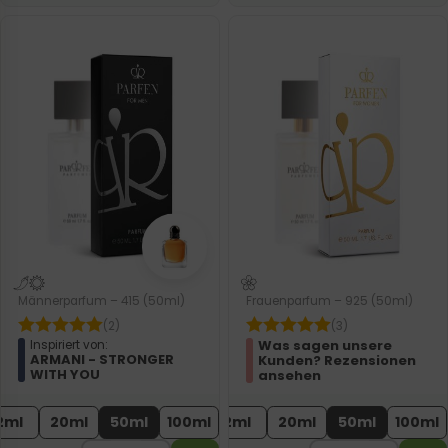
Männerparfum – 415 (50ml)
Frauenparfum – 925 (50ml)
(2)
(3)
Was sagen unsere
Inspiriert von:
ARMANI - STRONGER
Kunden? Rezensionen
WITH YOU
ansehen
2ml
20ml
50ml
100ml
2ml
20ml
50ml
100ml