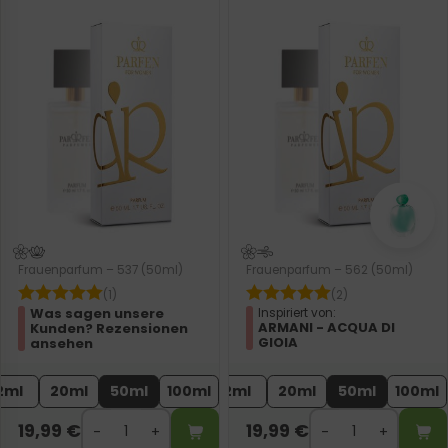
Frauenparfum – 537 (50ml)
Frauenparfum – 562 (50ml)
(1)
(2)
Was sagen unsere
Inspiriert von:
ARMANI - ACQUA DI
Kunden? Rezensionen
GIOIA
ansehen
2ml
20ml
50ml
100ml
2ml
20ml
50ml
100ml
19,99
€
19,99
€