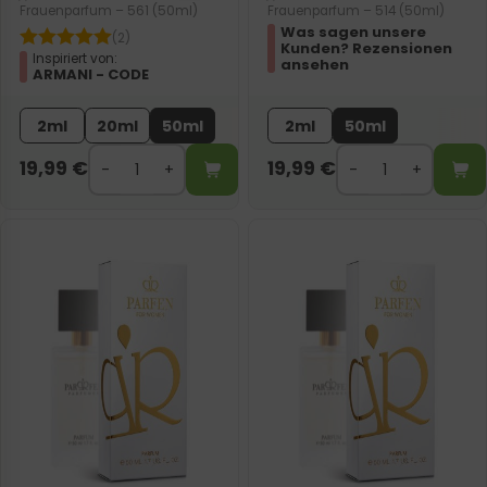
Frauenparfum – 561 (50ml)
Frauenparfum – 514 (50ml)
Was sagen unsere
(2)
Kunden? Rezensionen
Inspiriert von:
ansehen
ARMANI - CODE
2ml
20ml
50ml
2ml
50ml
19,99
€
19,99
€