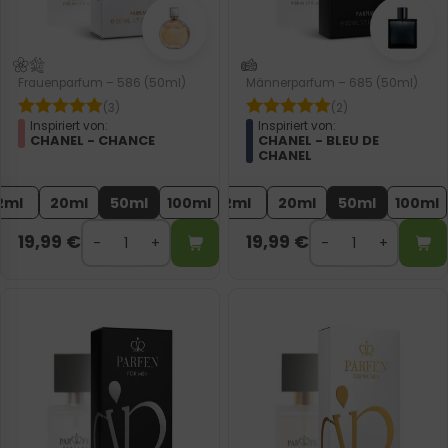
Frauenparfum – 586 (50ml)
Männerparfum – 685 (50ml)
(3)
(2)
Inspiriert von:
Inspiriert von:
CHANEL - CHANCE
CHANEL - BLEU DE
CHANEL
2ml
20ml
50ml
100ml
2ml
20ml
50ml
100ml
19,99
€
19,99
€