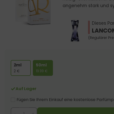
angenehm stark und sym
Dieses Par
LANCOM
(Regulärer Pre
2ml
50ml
2
€
19.99
€
Auf Lager
Fügen Sie Ihrem Einkauf eine kostenlose Parfümp
-
+