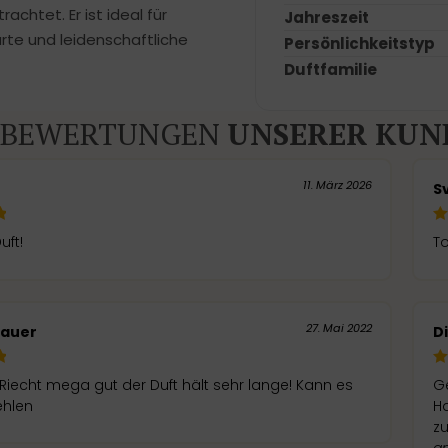
achtet. Er ist ideal für
Jahreszeit
rte und leidenschaftliche
Persönlichkeitstyp
Duftfamilie
BEWERTUNGEN
UNSERER KUN
11. März 2026
r
S
uft!
To
27. Mai 2022
Bauer
D
iecht mega gut der Duft hält sehr lange! Kann es
G
ehlen
Ha
zu