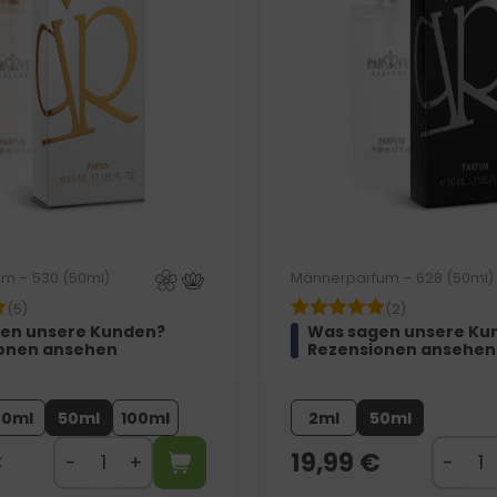
m – 530 (50ml)
Männerparfum – 628 (50ml)
(5)
(2)
en unsere Kunden?
Was sagen unsere Ku
onen ansehen
Rezensionen ansehen
20ml
50ml
100ml
2ml
50ml
€
19,99
€