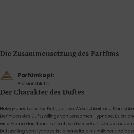
Genau wie meine Erwartungen! Leichter Geruch
mit langen Haltbarkeit ist einfach meine top
Wahl! Ich habe diesen Duft zuerst nur
ausprobiert aber er ha
Vollständige Rezension
ansehen
Die Zusammensetzung des Parfüms
Parfümkopf:
Passionsblüte
Der Charakter des Duftes
Holzig-orientalischer Duft, der die Weiblichkeit und Sinnlichke
Definition des Duftzwillings von Lancomes Hypnose. Es ist 
eine Frau in das Raum kommt, wird sie sofort alle bezauber
Duftzwilling von Hypnose ist einerseits ein sinnlicher und be