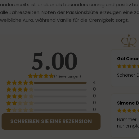
andererseits ist er aber als besonders sonnig und positiv betr
alle Jahreszeiten. Noten der Passionsblüte erzeugen eine za
weibliche Aura, während Vanille für die Cremigkeit sorgt.
5.00
Gül Cina
Schöner D
(4 Bewertungen)
4
0
0
0
Simone 
0
Hammer! R
SCHREIBEN SIE EINE REZENSION
nur empf