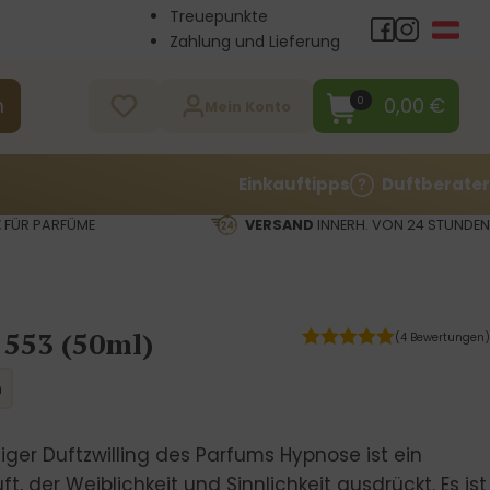
Treuepunkte
Zahlung und Lieferung
Großhandel
Kontakt
0,00
€
0
n
Mein Konto
Einkauftipps
Duftberater
E
FÜR PARFÜME
VERSAND
INNERH. VON 24 STUNDEN
 553 (50ml)
(4 Bewertungen)
h
ger Duftzwilling des Parfums Hypnose ist ein
ft, der Weiblichkeit und Sinnlichkeit ausdrückt. Es ist