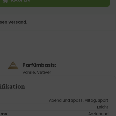
osen Versand.
Parfümbasis:
Vanille
,
Vetiver
fikation
Abend und Spass
,
Alltag
,
Sport
Leicht
ums
Anziehend