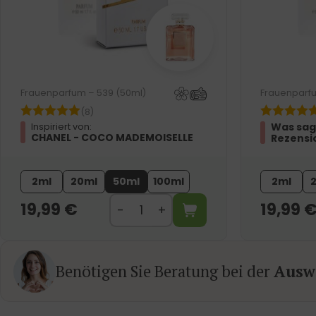
Frauenparfum – 539 (50ml)
Frauenparfu
(8)
Was sag
Inspiriert von:
CHANEL - COCO MADEMOISELLE
Rezensi
2ml
20ml
50ml
100ml
2ml
19,99
€
19,99
Benötigen Sie Beratung bei der
Auswa