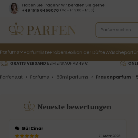
Haben Sie Fragen? Wir beraten Sie gerne
+49 1515 6456070
(Mo - Fr: 9:00 - 17:00)
Parfums
Parfumliste
Proben
Lexikon der Düfte
Wäscheparfü
GRATIS VERSAND
BEIM EINKAUF AB 49 €
ONLI
Parfens.at
>
Parfums
>
50ml parfums
>
Frauenparfum – 5
Neueste bewertungen
Gül Cinar
11. März 2026