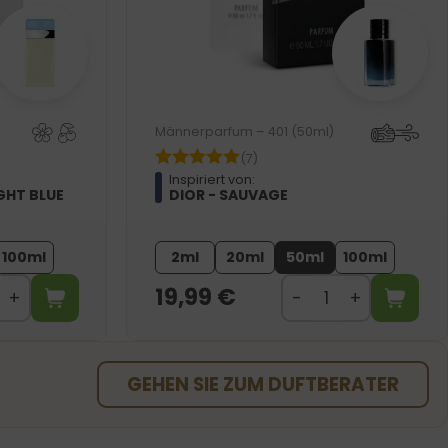
Männerparfum – 401 (50ml)
(7)
Inspiriert von:
GHT BLUE
DIOR - SAUVAGE
100ml
2ml
20ml
50ml
100ml
19,99
€
GEHEN SIE ZUM DUFTBERATER