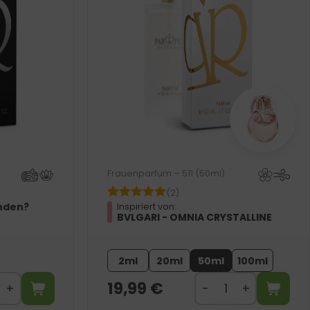
Frauenparfum – 511 (50ml)
(2)
nden?
Inspiriert von:
BVLGARI - OMNIA CRYSTALLINE
2ml
20ml
50ml
100ml
19,99
€