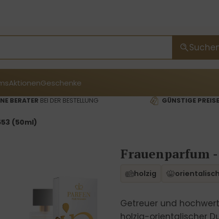
Suche
ms
Aktionen
Geschenke
NE BERATER
BEI DER BESTELLUNG
GÜNSTIGE PREIS
53 (50ml)
Frauenparfum -
holzig
orientalisc
Getreuer und hochwerti
holzig-orientalischer Du