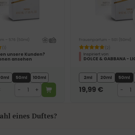
m – 576 (50ml)
Frauenparfum – 501 (50ml)
(1)
(2)
en unsere Kunden?
Inspiriert von:
DOLCE & GABBANA - LI
onen ansehen
20ml
50ml
100ml
2ml
20ml
50ml
€
19,99
€
hl eines Duftes?