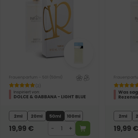
Frauenparfum – 501 (50ml)
Frauenparfu
(2)
Was sag
Inspiriert von:
DOLCE & GABBANA - LIGHT BLUE
Rezensi
2ml
20ml
50ml
100ml
2ml
19,99
€
19,99