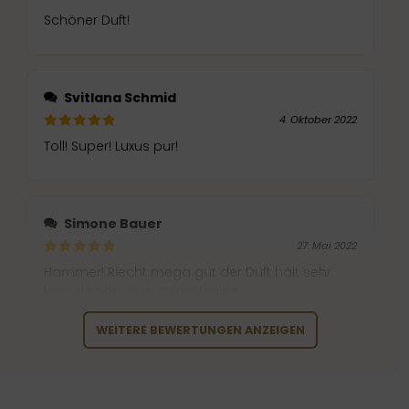
Schöner Duft!
Svitlana Schmid
4. Oktober 2022
Toll! Super! Luxus pur!
Simone Bauer
27. Mai 2022
Hammer! Riecht mega gut der Duft hält sehr
lange! Kann es nur empfehlen
WEITERE BEWERTUNGEN ANZEIGEN
Diana Unterberger
27. Mai 2022