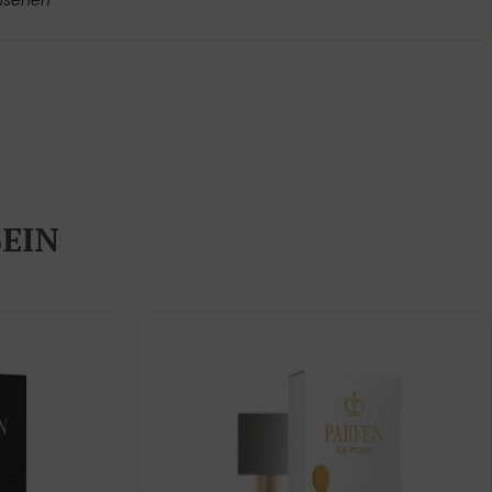
nsehen
SEIN