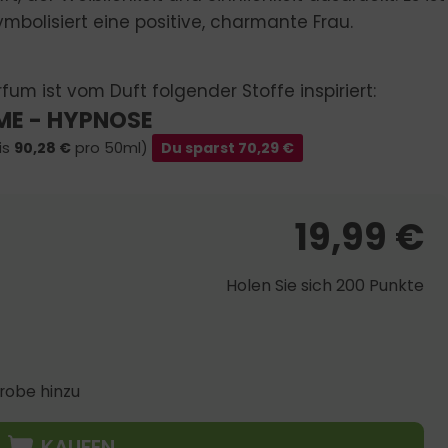
bolisiert eine positive, charmante Frau.
fum ist vom Duft folgender Stoffe inspiriert:
E - HYPNOSE
is
90,28
€
pro 50ml)
Du sparst
70,29
€
19,99
€
Holen Sie sich 200 Punkte
robe hinzu
KAUFEN