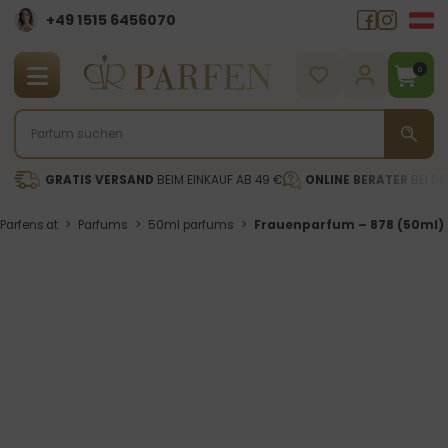
+49 1515 6456070
0
GRATIS VERSAND
BEIM EINKAUF AB 49 €
ONLINE BERATER
BEI DE
Parfens.at
>
Parfums
>
50ml parfums
>
Frauenparfum – 878 (50ml)