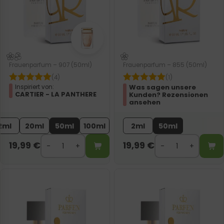
Frauenparfum – 907 (50ml)
Frauenparfum – 855 (50ml)
(4)
(1)
Was sagen unsere
Inspiriert von:
CARTIER - LA PANTHERE
Kunden? Rezensionen
ansehen
2ml
20ml
50ml
100ml
2ml
50ml
19,99
€
19,99
€