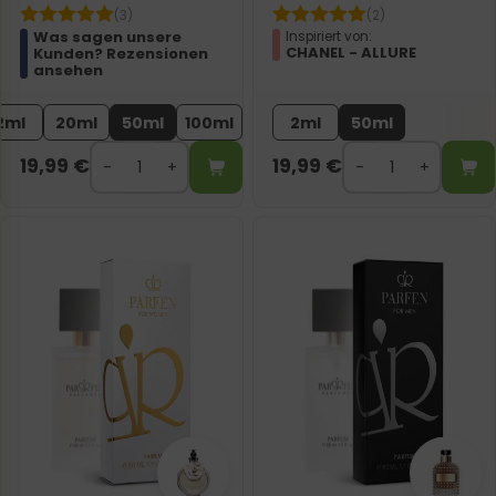
(3)
(2)
Was sagen unsere
Inspiriert von:
CHANEL - ALLURE
Kunden? Rezensionen
ansehen
2ml
20ml
50ml
100ml
2ml
50ml
19,99
€
19,99
€