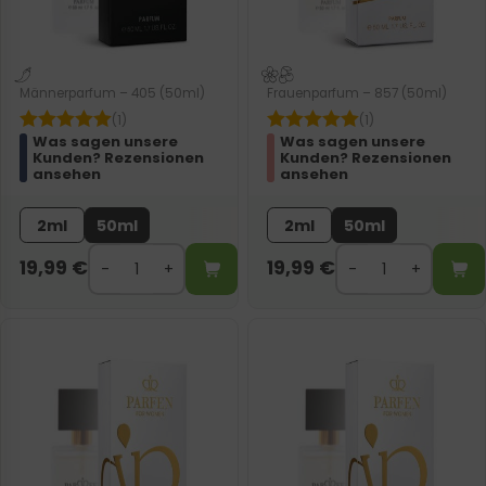
Männerparfum – 405 (50ml)
Frauenparfum – 857 (50ml)
(1)
(1)
Was sagen unsere
Was sagen unsere
Kunden? Rezensionen
Kunden? Rezensionen
ansehen
ansehen
2ml
50ml
2ml
50ml
19,99
€
19,99
€