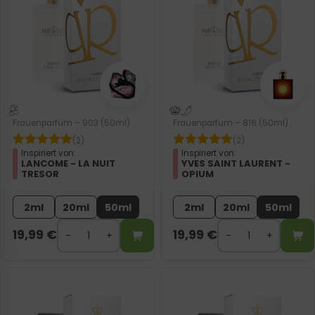
Frauenparfum – 903 (50ml)
Frauenparfum – 816 (50ml)
(2)
(2)
Inspiriert von:
Inspiriert von:
LANCOME - LA NUIT
YVES SAINT LAURENT -
TRESOR
OPIUM
2ml
20ml
50ml
2ml
20ml
50ml
19,99
€
19,99
€