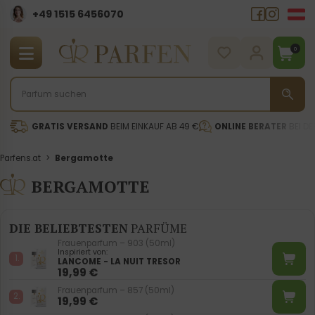
+49 1515 6456070
0
GRATIS VERSAND
BEIM EINKAUF AB 49 €
ONLINE BERATER
BEI DE
Parfens.at
>
Bergamotte
BERGAMOTTE
DIE BELIEBTESTEN
PARFÜME
Frauenparfum – 903 (50ml)
Inspiriert von:
LANCOME - LA NUIT TRESOR
19,99
€
Frauenparfum – 857 (50ml)
19,99
€