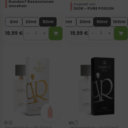
Kunden? Rezensionen
Inspiriert von:
ansehen
DIOR - PURE POISON
2ml
20ml
50ml
2ml
20ml
50ml
100ml
19,99
€
19,99
€
Frauenparfum – 931 (50ml)
Männerparfum – 612 (50ml)