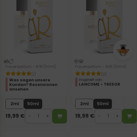
Frauenparfum – 878 (50ml)
Frauenparfum – 845 (50ml)
(1)
(2)
Was sagen unsere
Inspiriert von:
LANCOME - TRESOR
Kunden? Rezensionen
ansehen
2ml
50ml
2ml
50ml
19,99
€
19,99
€