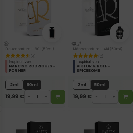
Frauenparfum – 801 (50ml)
Männerparfum – 414 (50ml)
(4)
(2)
Inspiriert von:
Inspiriert von:
NARCISO RODRIGUES -
VIKTOR & ROLF -
FOR HER
SPICEBOMB
2ml
50ml
2ml
50ml
19,99
€
19,99
€