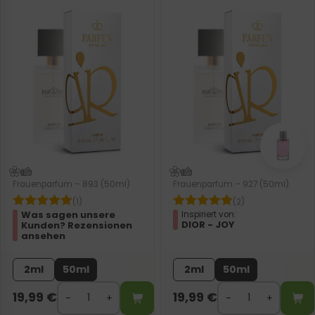
Frauenparfum – 893 (50ml)
Frauenparfum – 927 (50ml)
(1)
(2)
Was sagen unsere
Inspiriert von:
DIOR - JOY
Kunden? Rezensionen
ansehen
2ml
50ml
2ml
50ml
19,99
€
19,99
€