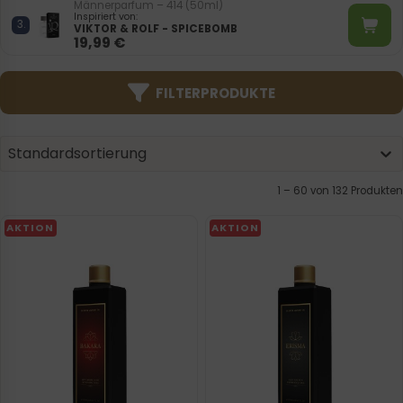
Männerparfum – 414 (50ml)
Inspiriert von:
VIKTOR & ROLF - SPICEBOMB
19,99
€
FILTERPRODUKTE
Product | Sorting
Sort content
Sort content
Standardsortierung
1 – 60 von 132 Produkten
AKTION
AKTION