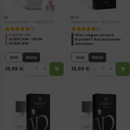
Frauenparfum – 909 (50ml)
Männerparfum – 407 (50ml)
(2)
(2)
Was sagen unsere
Inspiriert von:
GUERLAIN - MON
Kunden? Rezensionen
GUERLAIN
ansehen
2ml
50ml
2ml
50ml
19,99
€
19,99
€