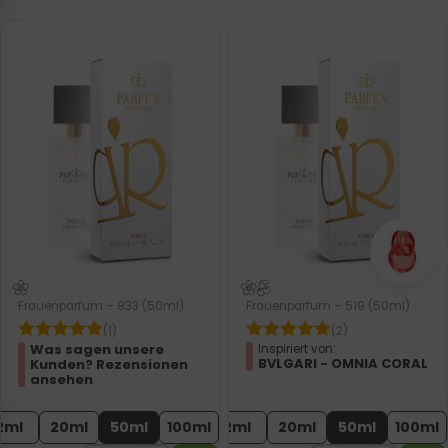
Frauenparfum – 933 (50ml)
Frauenparfum – 519 (50ml)
(1)
(2)
Was sagen unsere
Inspiriert von:
BVLGARI - OMNIA CORAL
Kunden? Rezensionen
ansehen
2ml
20ml
50ml
100ml
2ml
20ml
50ml
100ml