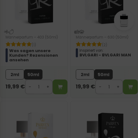
Männerparfum – 403 (50ml)
Männerparfum – 630 (50ml)
(1)
(2)
Was sagen unsere
Inspiriert von:
BVLGARI - BVLGARI MAN
Kunden? Rezensionen
ansehen
2ml
50ml
2ml
50ml
19,99
€
19,99
€