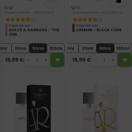
Frauenparfum – 558 (50ml)
Männerparfum – 626 (50ml)
(3)
(2)
Inspiriert von:
Inspiriert von:
DOLCE & GABBANA - THE
ARMANI - BLACK CODE
ONE
2ml
20ml
50ml
100ml
2ml
20ml
50ml
100ml
19,99
€
19,99
€