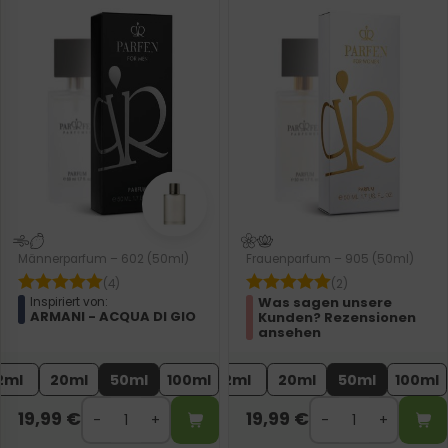
Männerparfum – 602 (50ml)
Frauenparfum – 905 (50ml)
(4)
(2)
Was sagen unsere
Inspiriert von:
ARMANI - ACQUA DI GIO
Kunden? Rezensionen
ansehen
2ml
20ml
50ml
100ml
2ml
20ml
50ml
100ml
19,99
€
19,99
€