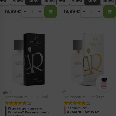
2ml
20ml
50ml
100ml
2ml
20ml
50ml
100ml
19,99
€
19,99
€
Männerparfum – 691 (50ml)
Frauenparfum – 932 (50ml)
(2)
(2)
Was sagen unsere
Inspiriert von:
ARMANI - MY WAY
Kunden? Rezensionen