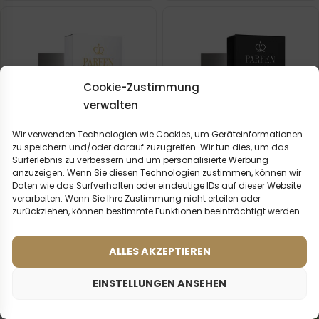
Cookie-Zustimmung
verwalten
Wir verwenden Technologien wie Cookies, um Geräteinformationen
zu speichern und/oder darauf zuzugreifen. Wir tun dies, um das
Surferlebnis zu verbessern und um personalisierte Werbung
anzuzeigen. Wenn Sie diesen Technologien zustimmen, können wir
Daten wie das Surfverhalten oder eindeutige IDs auf dieser Website
verarbeiten. Wenn Sie Ihre Zustimmung nicht erteilen oder
Frauenparfum – 877 (50ml)
Männerparfum – 648 (50ml)
zurückziehen, können bestimmte Funktionen beeinträchtigt werden.
(1)
(2)
Was sagen unsere
Inspiriert von:
ALLES AKZEPTIEREN
DOLCE & GABBANA -
Kunden? Rezensionen
LIGHT BLUE
ansehen
EINSTELLUNGEN ANSEHEN
2ml
50ml
2ml
50ml