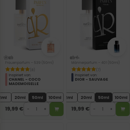
Frauenparfum – 539 (50ml)
Männerparfum – 401 (50ml)
(8)
(7)
Inspiriert von:
Inspiriert von:
CHANEL - COCO
DIOR - SAUVAGE
MADEMOISELLE
2ml
20ml
50ml
100ml
2ml
20ml
50ml
100ml
19,99
€
19,99
€