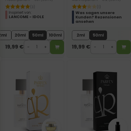
(3)
(1)
Was sagen unsere
Inspiriert von:
LANCOME - IDOLE
Kunden? Rezensionen
ansehen
2ml
20ml
50ml
100ml
2ml
50ml
19,99
€
19,99
€