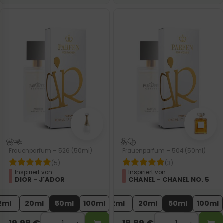
Frauenparfum – 526 (50ml)
Frauenparfum – 504 (50ml)
(5)
(3)
Inspiriert von:
Inspiriert von:
DIOR - J'ADOR
CHANEL - CHANEL NO. 5
2ml
20ml
50ml
100ml
2ml
20ml
50ml
100ml
19,99
€
19,99
€