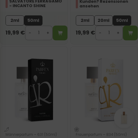
SALVATORE FERRAGAMO
Kunden? Rezensionen
- INCANTO SHINE
ansehen
2ml
50ml
2ml
20ml
50ml
19,99
€
19,99
€
Männerparfum – 631 (50ml)
Frauenparfum – 834 (50ml)