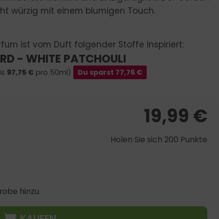
icht würzig mit einem blumigen Touch.
fum ist vom Duft folgender Stoffe inspiriert:
RD - WHITE PATCHOULI
is
97,75
€
pro 50ml)
Du sparst
77,76
€
19,99
€
Holen Sie sich 200 Punkte
robe hinzu
KAUFEN