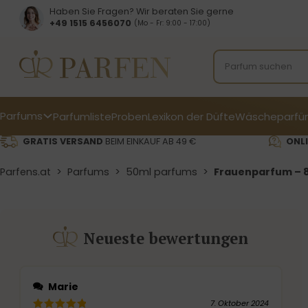
Haben Sie Fragen? Wir beraten Sie gerne
+49 1515 6456070
(Mo - Fr: 9:00 - 17:00)
Parfums
Parfumliste
Proben
Lexikon der Düfte
Wäscheparfü
GRATIS VERSAND
BEIM EINKAUF AB 49 €
ONLI
Parfens.at
>
Parfums
>
50ml parfums
>
Frauenparfum – 8
Neueste bewertungen
Marie
7. Oktober 2024