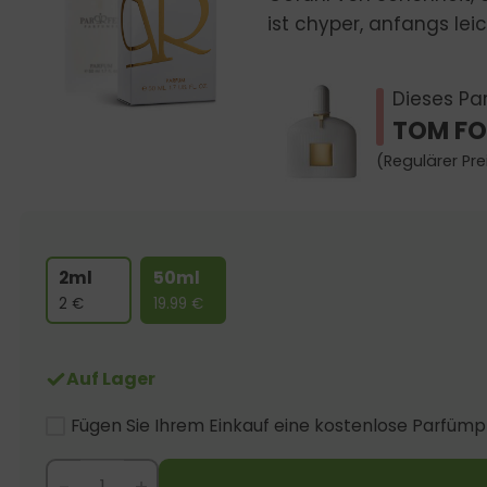
ist chyper, anfangs le
Dieses Par
TOM FO
(Regulärer Pre
2ml
50ml
2
€
19.99
€
Auf Lager
Fügen Sie Ihrem Einkauf eine kostenlose Parfümp
-
+