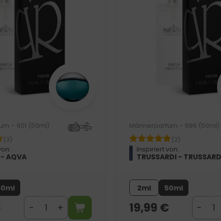
um – 601 (50ml)
Männerparfum – 696 (50ml)
(3)
(2)
von:
Inspiriert von:
 - AQVA
TRUSSARDI - TRUSSAR
50ml
2ml
50ml
€
19,99
€