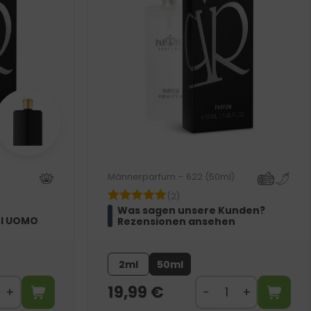
Männerparfum – 622 (50ml)
(2)
Was sagen unsere Kunden?
DI UOMO
Rezensionen ansehen
2ml
50ml
19,99
€