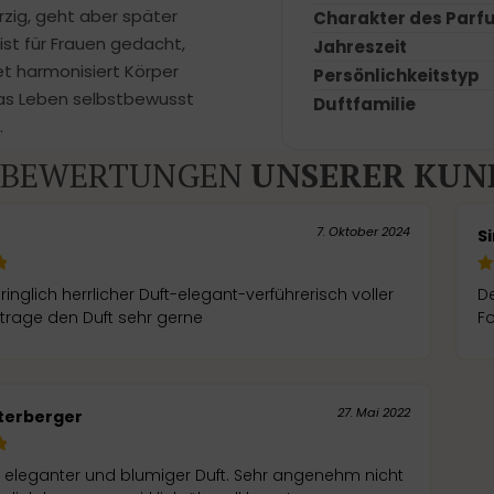
rzig, geht aber später
Charakter des Parf
ist für Frauen gedacht,
Jahreszeit
t harmonisiert Körper
Persönlichkeitstyp
 das Leben selbstbewusst
Duftfamilie
.
BEWERTUNGEN
UNSERER KUN
7. Oktober 2024
S
elegant-verführerisch voller
De
h trage den Duft sehr gerne
Fo
27. Mai 2022
terberger
, eleganter und blumiger Duft. Sehr angenehm nicht