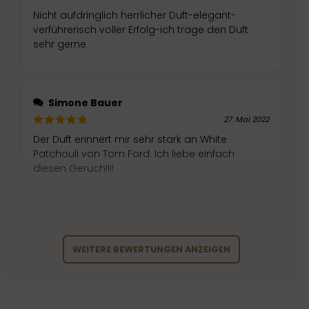
Nicht aufdringlich herrlicher Duft-elegant-
verführerisch voller Erfolg-ich trage den Duft
sehr gerne
Simone Bauer
27. Mai 2022
Der Duft erinnert mir sehr stark an White
Patchouli von Tom Ford. Ich liebe einfach
diesen Geruch!!!!
Diana Unterberger
27. Mai 2022
WEITERE BEWERTUNGEN ANZEIGEN
Femininer, eleganter und blumiger Duft. Sehr
angenehm nicht so aufdringlich kann man
wirklich überall benutzen.