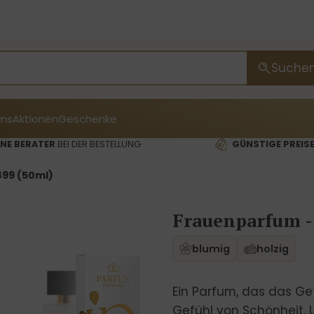
Suche
ms
Aktionen
Geschenke
NE BERATER
BEI DER BESTELLUNG
GÜNSTIGE PREIS
99 (50ml)
Frauenparfum -
blumig
holzig
Ein Parfum, das das Gef
Gefühl von Schönheit, U