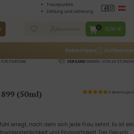
Treuepunkte
Zahlung und Lieferung
Großhandel
Kontakt
0,00
€
0
n
Mein Konto
Einkauftipps
Duftberater
E
FÜR PARFÜME
VERSAND
INNERH. VON 24 STUNDEN
 899 (50ml)
(3 Bewertungen)
ühl erregt, nach dem sich jede Frau sehnt. Es ist ein
nwiderstehlichkeit und Einzigartigkeit. Der Geruch