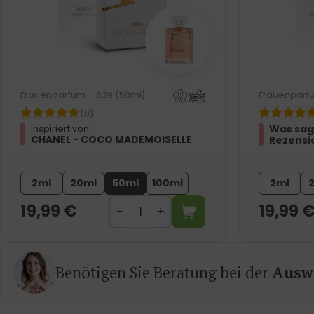
Frauenparfum – 539 (50ml)
Frauenparfu
(8)
Was sag
Inspiriert von:
CHANEL - COCO MADEMOISELLE
Rezensi
2ml
20ml
50ml
100ml
2ml
19,99
€
19,99
Benötigen Sie Beratung bei der
Auswa