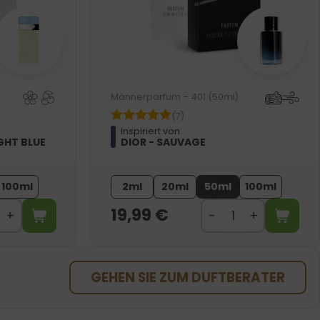
Männerparfum – 401 (50ml)
(7)
Inspiriert von:
GHT BLUE
DIOR - SAUVAGE
100ml
2ml
20ml
50ml
100ml
19,99
€
GEHEN SIE ZUM DUFTBERATER