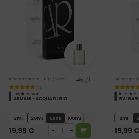
Männerparfum – 602 (50ml)
Männerparf
(4)
Inspiriert von:
Inspiriert 
ARMANI - ACQUA DI GIO
BVLGARI
2ml
20ml
50ml
100ml
2ml
19,99
€
19,99