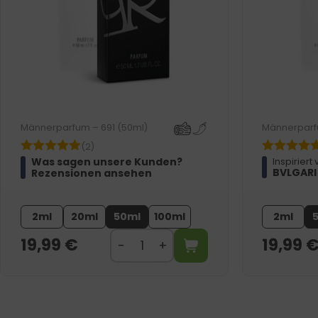
Männerparfum – 691 (50ml)
Männerparf
(2)
Was sagen unsere Kunden?
Inspiriert 
BVLGARI
Rezensionen ansehen
2ml
20ml
50ml
100ml
2ml
19,99
€
19,99