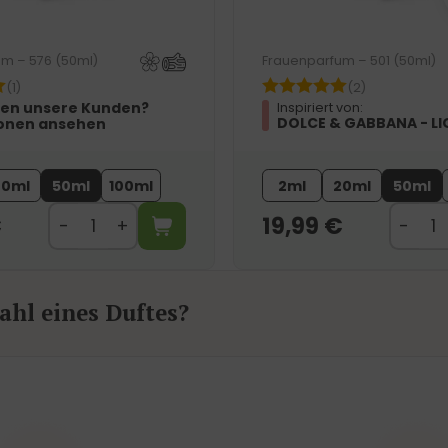
m – 576 (50ml)
Frauenparfum – 501 (50ml)
(1)
(2)
en unsere Kunden?
Inspiriert von:
DOLCE & GABBANA - LI
onen ansehen
20ml
50ml
100ml
2ml
20ml
50ml
€
19,99
€
hl eines Duftes?