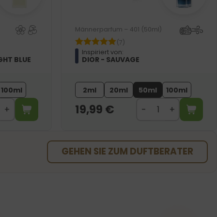
Männerparfum – 401 (50ml)
(7)
Inspiriert von:
GHT BLUE
DIOR - SAUVAGE
100ml
2ml
20ml
50ml
100ml
19,99
€
GEHEN SIE ZUM DUFTBERATER