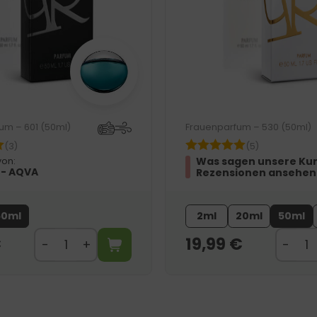
um – 601 (50ml)
Frauenparfum – 530 (50ml)
(3)
(5)
Was sagen unsere Ku
von:
 - AQVA
Rezensionen ansehen
50ml
2ml
20ml
50ml
€
19,99
€