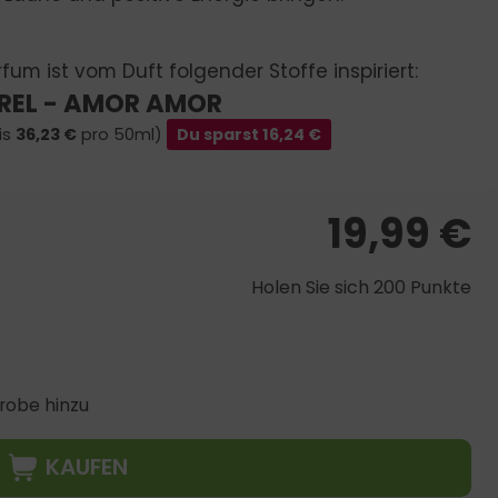
fum ist vom Duft folgender Stoffe inspiriert:
EL - AMOR AMOR
is
36,23
€
pro 50ml)
Du sparst
16,24
€
19,99
€
Holen Sie sich 200 Punkte
robe hinzu
KAUFEN