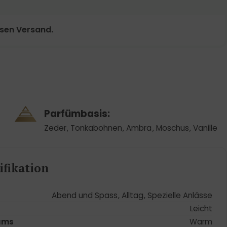
osen Versand.
Parfümbasis:
Zeder
,
Tonkabohnen
,
Ambra
,
Moschus
,
Vanille
fikation
Abend und Spass
,
Alltag
,
Spezielle Anlässe
Leicht
ums
Warm