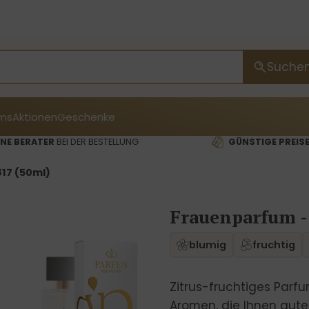
Suche
ms
Aktionen
Geschenke
NE BERATER
BEI DER BESTELLUNG
GÜNSTIGE PREIS
17 (50ml)
Frauenparfum -
blumig
fruchtig
Zitrus-fruchtiges Parfu
Aromen, die Ihnen gute