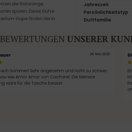
ivsten die Rotorange,
Jahreszeit
asmin spüren. Diese Düfte
Persönlichkeitstyp
Parfum-Dupe finden Sie in
Duftfamilie
BEWERTUNGEN
UNSERER KUN
26. Mai 2022
Bauer
D
 nach Sommer! Sehr angenehm und nicht zu schwer.
Ei
nau wie Amor Amor von Cacharel. Die kleinere
Hä
g wäre für die Tasche besser.
Pe
a