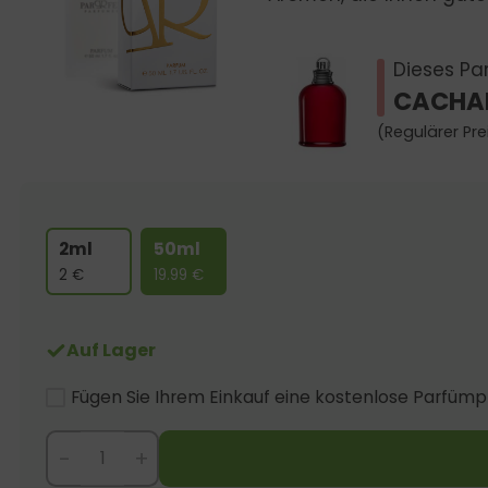
Dieses Par
CACHAR
(Regulärer Pre
2ml
50ml
2
€
19.99
€
Auf Lager
Fügen Sie Ihrem Einkauf eine kostenlose Parfümp
-
+