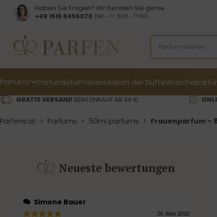
Haben Sie Fragen? Wir beraten Sie gerne
+49 1515 6456070
(Mo - Fr: 9:00 - 17:00)
Parfums
Parfumliste
Proben
Lexikon der Düfte
Wäscheparfü
GRATIS VERSAND
BEIM EINKAUF AB 49 €
ONLI
Parfens.at
>
Parfums
>
50ml parfums
>
Frauenparfum – 8
Neueste bewertungen
Simone Bauer
26. Mai 2022