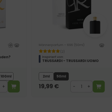
Männerparfum – 696 (50ml)
(2)
nden?
Inspiriert von:
TRUSSARDI - TRUSSARDI UOMO
100ml
2ml
50ml
19,99
€