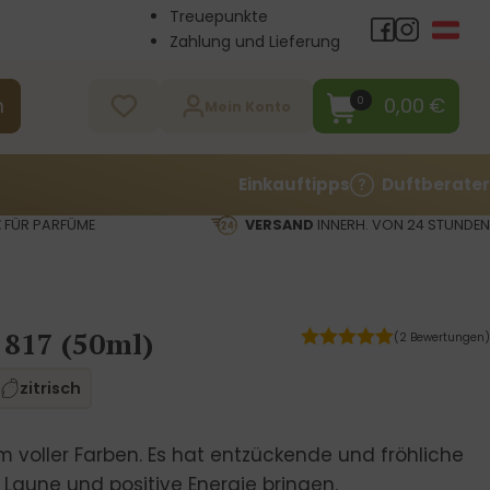
Treuepunkte
Zahlung und Lieferung
Großhandel
Kontakt
0,00
€
0
n
Mein Konto
Einkauftipps
Duftberater
E
FÜR PARFÜME
VERSAND
INNERH. VON 24 STUNDEN
 817 (50ml)
(2 Bewertungen)
zitrisch
m voller Farben. Es hat entzückende und fröhliche
 Laune und positive Energie bringen.