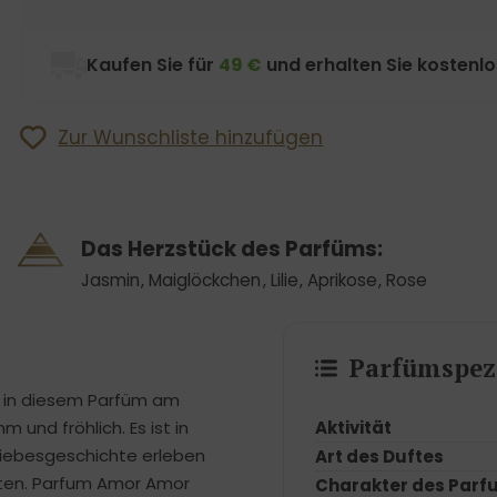
Kaufen Sie für
49 €
und erhalten Sie kostenl
Zur Wunschliste hinzufügen
Das Herzstück des Parfüms:
Jasmin
,
Maiglöckchen
,
Lilie
,
Aprikose
,
Rose
Parfümspezi
ie in diesem Parfüm am
Aktivität
 und fröhlich. Es ist in
 Liebesgeschichte erleben
Art des Duftes
hten. Parfum Amor Amor
Charakter des Parf