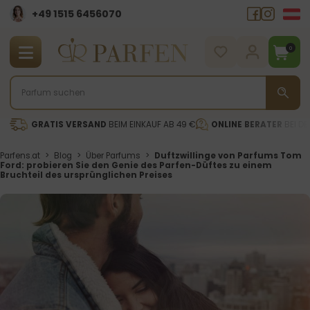
+49 1515 6456070
0
GRATIS VERSAND
BEIM EINKAUF AB 49 €
ONLINE BERATER
BEI DE
Parfens.at
>
Blog
>
Über Parfums
>
Duftzwillinge von Parfums Tom
Ford: probieren Sie den Genie des Parfen-Düftes zu einem
Bruchteil des ursprünglichen Preises