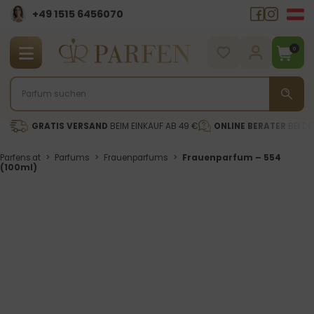
+49 1515 6456070
0
GRATIS VERSAND
BEIM EINKAUF AB 49 €
ONLINE BERATER
BEI DE
Parfens.at
>
Parfums
>
Frauenparfums
>
Frauenparfum – 554
(100ml)