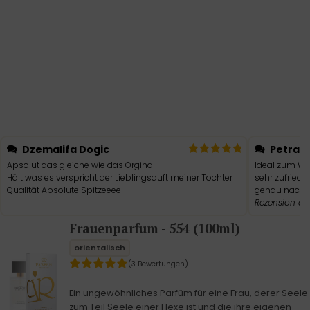
Dzemalifa Dogic
Petra S
Apsolut das gleiche wie das Orginal
Ideal zum Win
Hält was es verspricht der Lieblingsduft meiner Tochter
sehr zufriede
Qualität Apsolute Spitzeeee
genau nach 
Rezension a
Frauenparfum - 554 (100ml)
orientalisch
(3 Bewertungen)
Ein ungewöhnliches Parfüm für eine Frau, derer Seele
zum Teil Seele einer Hexe ist und die ihre eigenen