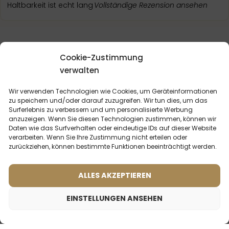
Haltbarkeit ist echt lang
Vollständige Rezension ansehen
Cookie-Zustimmung
verwalten
DU KÖNNTEST
INTERESSIERT SEIN
Wir verwenden Technologien wie Cookies, um Geräteinformationen
zu speichern und/oder darauf zuzugreifen. Wir tun dies, um das
Surferlebnis zu verbessern und um personalisierte Werbung
anzuzeigen. Wenn Sie diesen Technologien zustimmen, können wir
Daten wie das Surfverhalten oder eindeutige IDs auf dieser Website
verarbeiten. Wenn Sie Ihre Zustimmung nicht erteilen oder
zurückziehen, können bestimmte Funktionen beeinträchtigt werden.
ALLES AKZEPTIEREN
EINSTELLUNGEN ANSEHEN