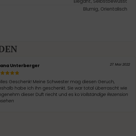
Elegant
,
Selbstbewusst
Blumig
,
Orientalisch
DEN
27. Mai 2022
iana Unterberger
olles Geschenk! Meine Schwester mag diesen Geruch,
shalb habe ich ihn geschenkt. Sie war total überrascht wie
genehm dieser Duft riecht und es ko
Vollständige Rezension
nsehen