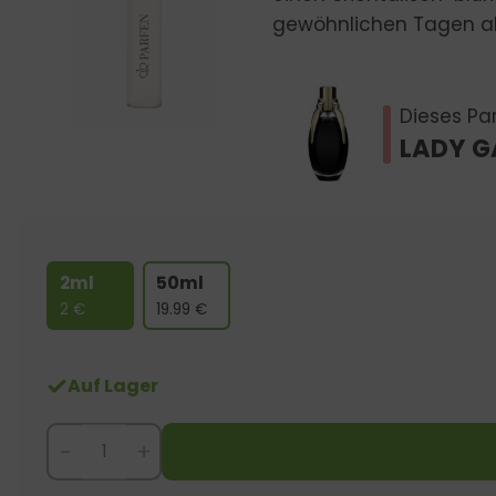
gewöhnlichen Tagen ab
Dieses Par
LADY G
2ml
50ml
2
€
19.99
€
Auf Lager
-
+