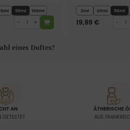
20ml
50ml
100ml
2ml
20ml
50ml
€
19,99
€
hl eines Duftes?
CHT AN
ÄTHERISCHE Ö
N GETESTET
AUS FRANKREI