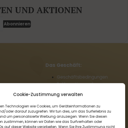
TEN UND AKTIONEN
Abonnieren
Das Geschäft:
Geschäftsbedingungen
Reklamationsordnung
Zahlung und Lieferung
Cookie-Zustimmung verwalten
Datenschutz
Cookie-Richtlinie (EU)
en Technologien wie Cookies, um Geräteinformationen zu
nd/oder darauf zuzugreifen. Wir tun dies, um das Surferlebnis zu
Großhandel
und um personalisierte Werbung anzuzeigen. Wenn Sie diesen
Rücktritt vom Vertrag
n zustimmen, können wir Daten wie das Surfverhalten oder
IDs auf dieser Website verarbeiten. Wenn Sie Ihre Zustimmung nicht