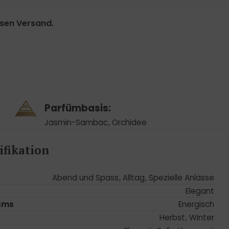
osen Versand.
Parfümbasis:
Jasmin-Sambac
,
Orchidee
fikation
Abend und Spass
,
Alltag
,
Spezielle Anlässe
Elegant
ums
Energisch
Herbst
,
Winter