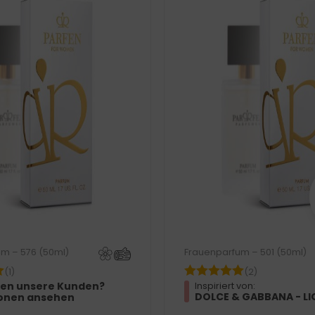
m – 576 (50ml)
Frauenparfum – 501 (50ml)
(1)
(2)
en unsere Kunden?
Inspiriert von:
DOLCE & GABBANA - LI
onen ansehen