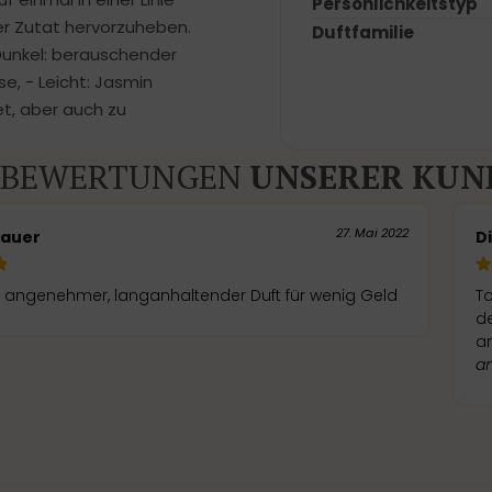
Persönlichkeitstyp
er Zutat hervorzuheben.
Duftfamilie
Dunkel: berauschender
e, - Leicht: Jasmin
t, aber auch zu
BEWERTUNGEN
UNSERER KUN
27. Mai 2022
Bauer
D
 angenehmer, langanhaltender Duft für wenig Geld
T
de
an
a