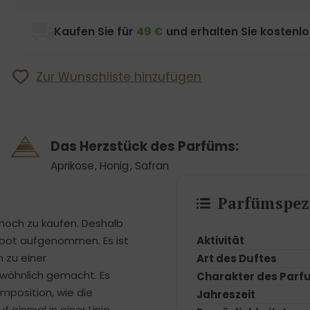
Kaufen Sie für
49 €
und erhalten Sie kostenl
Zur Wunschliste hinzufügen
Das Herzstück des Parfüms:
Aprikose
,
Honig
,
Safran
Parfümspezi
 noch zu kaufen. Deshalb
Aktivität
bot aufgenommen. Es ist
 zu einer
Art des Duftes
ewöhnlich gemacht. Es
Charakter des Parf
mposition, wie die
Jahreszeit
einmal in einer Linie