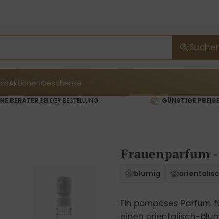
Suche
ms
Aktionen
Geschenke
NE BERATER
BEI DER BESTELLUNG
GÜNSTIGE PREIS
Frauenparfum -
blumig
orientalis
Ein pompöses Parfum fü
einen orientalisch-blu