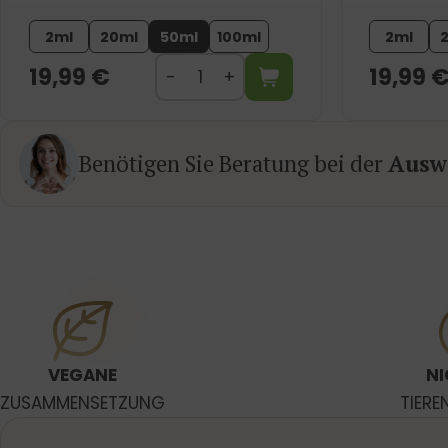
2ml
20ml
50ml
100ml
2ml
19,99
€
19,99
Benötigen Sie Beratung bei der
Auswa
VEGANE
NI
ZUSAMMENSETZUNG
TIERE