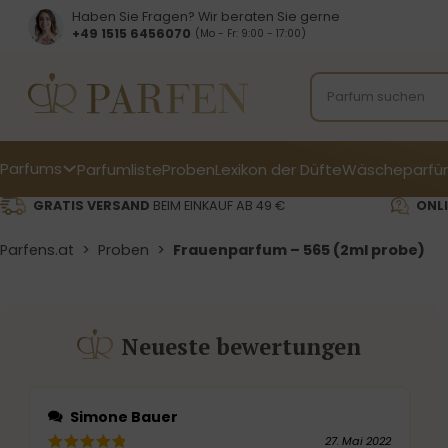
Haben Sie Fragen? Wir beraten Sie gerne
+49 1515 6456070
(Mo - Fr: 9:00 - 17:00)
Parfums
Parfumliste
Proben
Lexikon der Düfte
Wäscheparfü
GRATIS VERSAND
BEIM EINKAUF AB 49 €
ONLI
Parfens.at
>
Proben
>
Frauenparfum – 565 (2ml probe)
Neueste bewertungen
Simone Bauer
27. Mai 2022