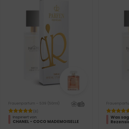
Frauenparfum – 539 (50ml)
Frauenparfu
(8)
Was sag
Inspiriert von:
CHANEL - COCO MADEMOISELLE
Rezensi