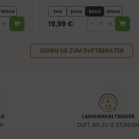
100ml
2ml
20ml
50ml
100ml
19,99
€
GEHEN SIE ZUM DUFTBERATER
LE
LANGANHALTENDER
CH
DUFT, BIS ZU 12 STUNDEN