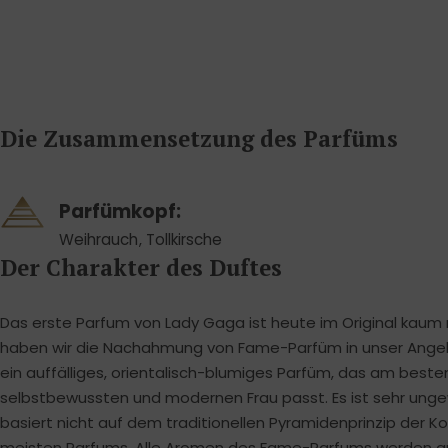
Die Zusammensetzung des Parfüms
Parfümkopf:
Weihrauch
,
Tollkirsche
Der Charakter des Duftes
Das erste Parfum von Lady Gaga ist heute im Original kaum
haben wir die Nachahmung von Fame-Parfüm in unser Ange
ein auffälliges, orientalisch-blumiges Parfüm, das am besten
selbstbewussten und modernen Frau passt. Es ist sehr ung
basiert nicht auf dem traditionellen Pyramidenprinzip der Ko
meisten Parfums. Alle Aromen des Fame-Parfums werden auf 