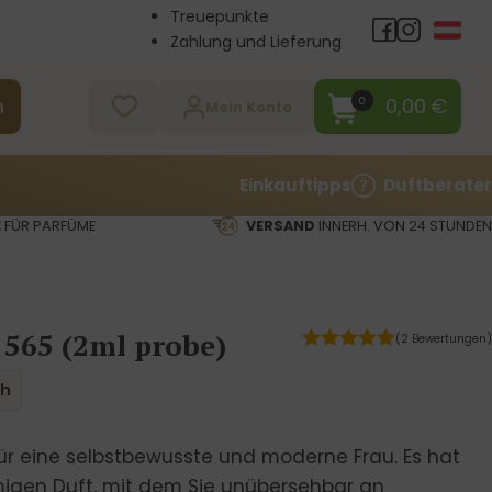
Treuepunkte
Zahlung und Lieferung
Großhandel
Kontakt
0,00
€
0
n
Mein Konto
Einkauftipps
Duftberater
E
FÜR PARFÜME
VERSAND
INNERH. VON 24 STUNDEN
 565 (2ml probe)
(2 Bewertungen)
ch
r eine selbstbewusste und moderne Frau. Es hat
migen Duft, mit dem Sie unübersehbar an