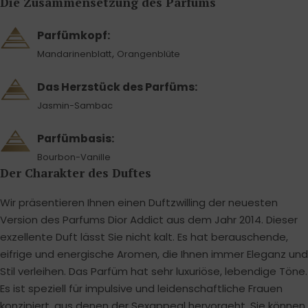
Die Zusammensetzung des Parfüms
Parfümkopf:
,
Mandarinenblatt
Orangenblüte
Das Herzstück des Parfüms:
Jasmin-Sambac
Parfümbasis:
Bourbon-Vanille
Der Charakter des Duftes
Wir präsentieren Ihnen einen Duftzwilling der neuesten
Version des Parfums Dior Addict aus dem Jahr 2014. Dieser
exzellente Duft lässt Sie nicht kalt. Es hat berauschende,
eifrige und energische Aromen, die Ihnen immer Eleganz und
Stil verleihen. Das Parfüm hat sehr luxuriöse, lebendige Töne.
Es ist speziell für impulsive und leidenschaftliche Frauen
konzipiert, aus denen der Sexappeal hervorgeht. Sie können