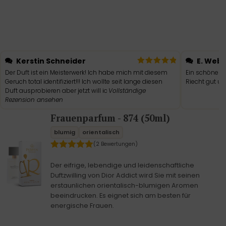
Kerstin Schneider
E. Web
Der Duft ist ein Meisterwerk! Ich habe mich mit diesem
Ein schöner w
Geruch total identifiziert!!! Ich wollte seit lange diesen
Riecht gut un
Duft ausprobieren aber jetzt will ic
Vollständige
Rezension ansehen
Frauenparfum - 874 (50ml)
blumig
orientalisch
(2 Bewertungen)
Der eifrige, lebendige und leidenschaftliche
Duftzwilling von Dior Addict wird Sie mit seinen
erstaunlichen orientalisch-blumigen Aromen
beeindrucken. Es eignet sich am besten für
energische Frauen.