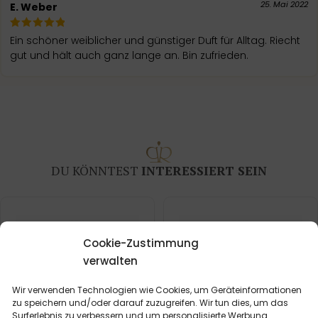
25. Mai 2022
E. Weber
Ein schöner weiblicher und günstiger Duft für Alltag. Riecht
gut und hält auch ganz lange an. Bin zufrieden.
DU KÖNNTEST
INTERESSIERT SEIN
Cookie-Zustimmung
verwalten
Wir verwenden Technologien wie Cookies, um Geräteinformationen
zu speichern und/oder darauf zuzugreifen. Wir tun dies, um das
Surferlebnis zu verbessern und um personalisierte Werbung