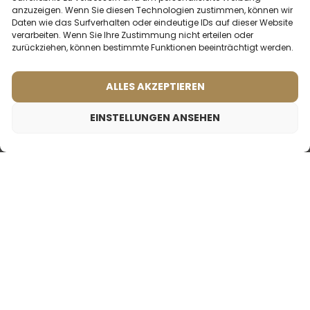
anzuzeigen. Wenn Sie diesen Technologien zustimmen, können wir
Daten wie das Surfverhalten oder eindeutige IDs auf dieser Website
verarbeiten. Wenn Sie Ihre Zustimmung nicht erteilen oder
zurückziehen, können bestimmte Funktionen beeinträchtigt werden.
Männerparfum – 404 (50ml)
Männerparfum – 601 (50ml)
ALLES AKZEPTIEREN
(2)
(3)
Inspiriert von:
Inspiriert von:
EINSTELLUNGEN ANSEHEN
DOLCE & GABBANA -
BVLGARI - AQVA
INTENSO
2ml
50ml
2ml
50ml
Frauenparfum – 874 (50ml)
19,99
€
Inspiriert von:
DIOR - ADDICT
19,99
€
19,99
€