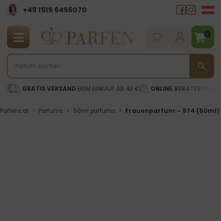
+49 1515 6456070
0
GRATIS VERSAND
BEIM EINKAUF AB 49 €
ONLINE BERATER
BEI DE
Parfens.at
>
Parfums
>
50ml parfums
>
Frauenparfum – 874 (50ml)