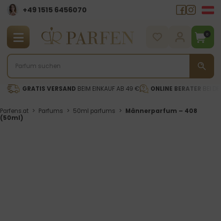
+49 1515 6456070
0
GRATIS VERSAND
BEIM EINKAUF AB 49 €
ONLINE BERATER
BEI DE
Parfens.at
>
Parfums
>
50ml parfums
>
Männerparfum – 408
(50ml)