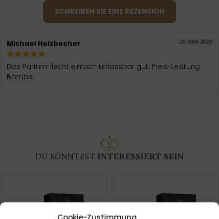
SCHREIBEN SIE EINE REZENSION
26. Mai 2022
Michael Holzbecher
Das Parfum riecht einfach unfassbar gut. Preis-Leistung
Bombe.
DU KÖNNTEST
INTERESSIERT SEIN
Cookie-Zustimmung