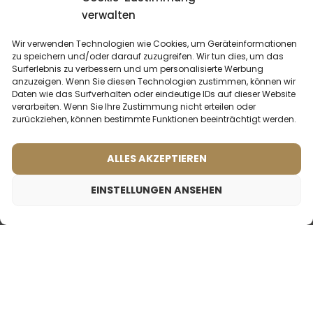
verwalten
Wir verwenden Technologien wie Cookies, um Geräteinformationen
zu speichern und/oder darauf zuzugreifen. Wir tun dies, um das
Surferlebnis zu verbessern und um personalisierte Werbung
anzuzeigen. Wenn Sie diesen Technologien zustimmen, können wir
Daten wie das Surfverhalten oder eindeutige IDs auf dieser Website
verarbeiten. Wenn Sie Ihre Zustimmung nicht erteilen oder
zurückziehen, können bestimmte Funktionen beeinträchtigt werden.
Männerparfum – 618 (50ml)
Männerparfum – 404 (50ml)
(2)
(2)
ALLES AKZEPTIEREN
Was sagen unsere
Inspiriert von:
DOLCE & GABBANA -
Kunden? Rezensionen
INTENSO
ansehen
EINSTELLUNGEN ANSEHEN
2ml
50ml
2ml
50ml
19,99
€
19,99
€
19,99
€
Männerparfum – 408 (50ml)