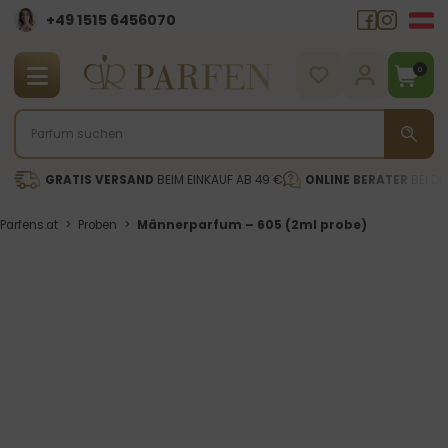
+49 1515 6456070
0
GRATIS VERSAND
BEIM EINKAUF AB 49 €
ONLINE BERATER
BEI DE
Parfens.at
>
Proben
>
Männerparfum – 605 (2ml probe)