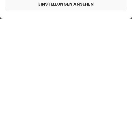
EINSTELLUNGEN ANSEHEN
DU KÖNNTEST
INTERESSIERT SEIN
2,00
€
Männerparfum – 605 (2ml probe)
MEISTVERKAUFTE
PRODUKTE