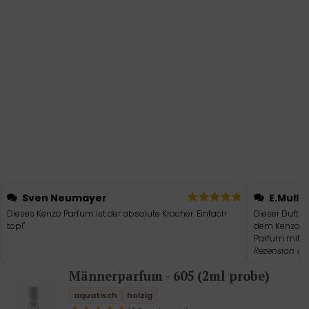
Sven Neumayer
E.Mulle
Dieses Kenzo Parfum ist der absolute Kracher. Einfach
Dieser Duft i
top!"
dem Kenzo Pa
Parfum mit la
Rezension a
Männerparfum - 605 (2ml probe)
aquatisch
holzig