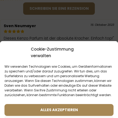
SCHREIBEN SIE EINE REZENSION
16. Oktober 2023
Sven Neumayer
Dieses Kenzo Parfum ist der absolute Kracher. Einfach top!"
Cookie-Zustimmung
16. Oktober 2023
E.Muller
verwalten
Wir verwenden Technologien wie Cookies, um Geräteinformationen
Dieser Duft ist der Hammer! Ich hab etwas ähnliches zu
zu speichern und/oder darauf zuzugreifen. Wir tun dies, um das
dem Kenzo Parfum gesucht, und habs gefunden. Tolles
Surferlebnis zu verbessern und um personalisierte Werbung
Parfum mit langer Duftdauer. Definitiv mein
Vollständige
anzuzeigen. Wenn Sie diesen Technologien zustimmen, können wir
Rezension ansehen
Daten wie das Surfverhalten oder eindeutige IDs auf dieser Website
verarbeiten. Wenn Sie Ihre Zustimmung nicht erteilen oder
zurückziehen, können bestimmte Funktionen beeinträchtigt werden.
ALLES AKZEPTIEREN