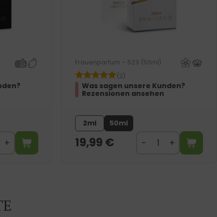
Frauenparfum – 523 (50ml)
(2)
nden?
Was sagen unsere Kunden?
Rezensionen ansehen
2ml
50ml
19,99
€
TE