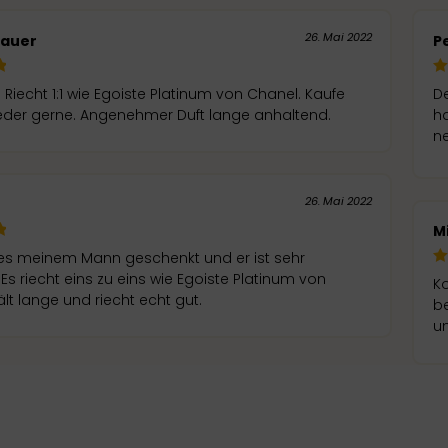
26. Mai 2022
Bauer
Pe
t! Riecht 1:1 wie Egoiste Platinum von Chanel. Kaufe
De
der gerne. Angenehmer Duft lange anhaltend.
ha
n
26. Mai 2022
M
es meinem Mann geschenkt und er ist sehr
 Es riecht eins zu eins wie Egoiste Platinum von
Ko
lt lange und riecht echt gut.
be
un