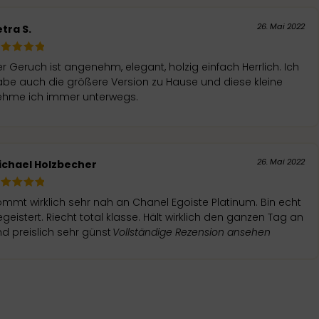
26. Mai 2022
tra S.
r Geruch ist angenehm, elegant, holzig einfach Herrlich. Ich
be auch die größere Version zu Hause und diese kleine
ehme ich immer unterwegs.
26. Mai 2022
ichael Holzbecher
mmt wirklich sehr nah an Chanel Egoiste Platinum. Bin echt
geistert. Riecht total klasse. Hält wirklich den ganzen Tag an
d preislich sehr günst
Vollständige Rezension ansehen