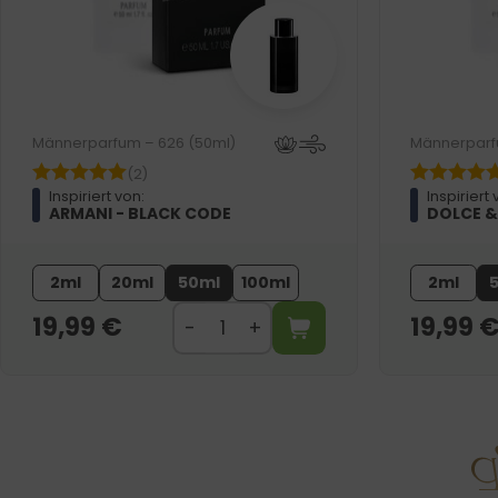
Männerparfum – 626 (50ml)
Männerparf
(2)
Inspiriert von:
Inspiriert 
ARMANI - BLACK CODE
DOLCE &
2ml
20ml
50ml
100ml
2ml
19,99
€
19,99