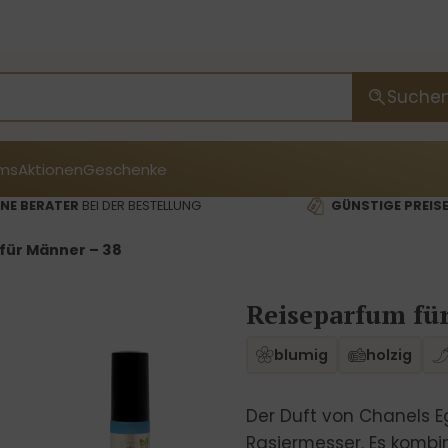
Suche
ms
Aktionen
Geschenke
NE BERATER
BEI DER BESTELLUNG
GÜNSTIGE PREIS
für Männer – 38
Reiseparfum fü
blumig
holzig
Der Duft von Chanels E
Rasiermesser. Es kombin