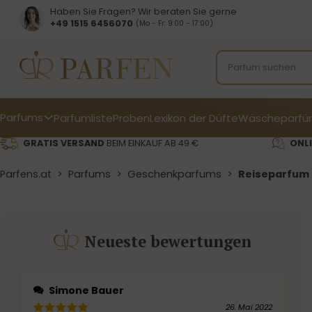
Haben Sie Fragen? Wir beraten Sie gerne
+49 1515 6456070
(Mo - Fr: 9:00 - 17:00)
Parfums
Parfumliste
Proben
Lexikon der Düfte
Wäscheparfü
GRATIS VERSAND
BEIM EINKAUF AB 49 €
ONLI
Parfens.at
>
Parfums
>
Geschenkparfums
>
Reiseparfum 
Neueste bewertungen
Simone Bauer
26. Mai 2022