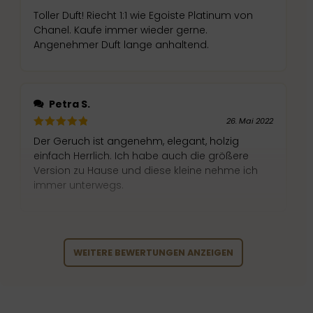
Toller Duft! Riecht 1:1 wie Egoiste Platinum von
Chanel. Kaufe immer wieder gerne.
Angenehmer Duft lange anhaltend.
Petra S.
26. Mai 2022
Der Geruch ist angenehm, elegant, holzig
einfach Herrlich. Ich habe auch die größere
Version zu Hause und diese kleine nehme ich
immer unterwegs.
Petra S.
WEITERE BEWERTUNGEN ANZEIGEN
26. Mai 2022
Ich habe es meinem Mann geschenkt und er ist
sehr zufrieden. Es riecht eins zu eins wie Egoiste
Platinum von Chanel. Hält lange und riecht echt