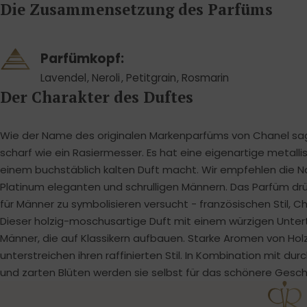
Die Zusammensetzung des Parfüms
gut.
Parfümkopf:
Michael Holzbecher
Lavendel
,
Neroli
,
Petitgrain
,
Rosmarin
26. Mai 2022
Der Charakter des Duftes
Kommt wirklich sehr nah an Chanel Egoiste
Platinum. Bin echt begeistert. Riecht total klasse.
Wie der Name des originalen Markenparfüms von Chanel sagt,
Hält wirklich den ganzen Tag an und preislich
sehr günst
Vollständige Rezension ansehen
scharf wie ein Rasiermesser. Es hat eine eigenartige metalli
einem buchstäblich kalten Duft macht. Wir empfehlen die
Platinum eleganten und schrulligen Männern. Das Parfüm drü
für Männer zu symbolisieren versucht - französischen Stil, C
Dieser holzig-moschusartige Duft mit einem würzigen Unterto
Männer, die auf Klassikern aufbauen. Starke Aromen von Hol
unterstreichen ihren raffinierten Stil. In Kombination mit du
und zarten Blüten werden sie selbst für das schönere Gesch