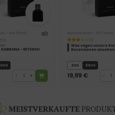
um – 404 (50ml)
Männerparfum – 612 (50ml)
(2)
(1)
Was sagen unsere Ku
von:
 GABBANA - INTENSO
Rezensionen ansehen
50ml
2ml
50ml
€
19,99
€
MEISTVERKAUFTE
PRODUK