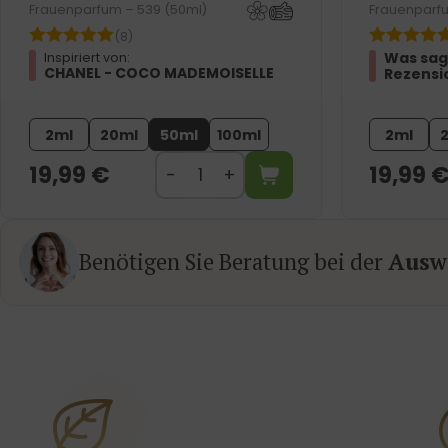
Frauenparfum – 539 (50ml)
Frauenparfu
(8)
Was sag
Inspiriert von:
CHANEL - COCO MADEMOISELLE
Rezensi
2ml
20ml
50ml
100ml
2ml
19,99
€
19,99
Benötigen Sie Beratung bei der
Auswa