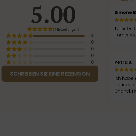
5.00
Simone 
Toller Duf
(4 Bewertungen)
immer wie
4
0
0
0
Petra S.
0
SCHREIBEN SIE EINE REZENSION
Ich habe 
zufrieden.
Chanel. Hä