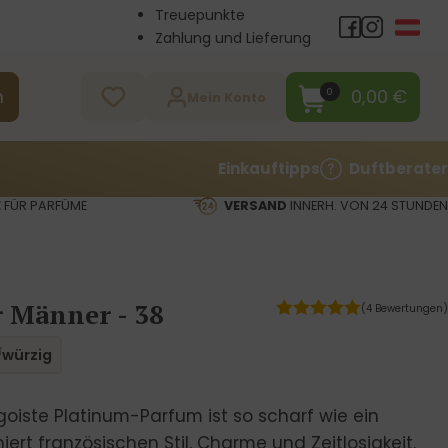
Treuepunkte
Zahlung und Lieferung
Großhandel
Kontakt
0,00
€
0
n
Mein Konto
Einkauftipps
Duftberater
E
FÜR PARFÜME
VERSAND
INNERH. VON 24 STUNDEN
r Männer - 38
(4 Bewertungen)
würzig
goiste Platinum-Parfum ist so scharf wie ein
iert französischen Stil, Charme und Zeitlosigkeit.