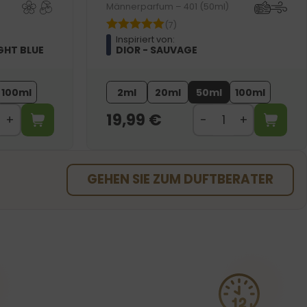
Männerparfum – 401 (50ml)
(7)
Inspiriert von:
GHT BLUE
DIOR - SAUVAGE
100ml
2ml
20ml
50ml
100ml
19,99
€
GEHEN SIE ZUM DUFTBERATER