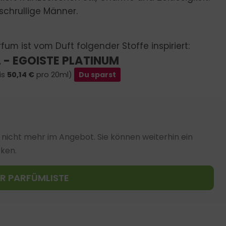
schrullige Männer.
fum ist vom Duft folgender Stoffe inspiriert:
 - EGOISTE PLATINUM
is
50,14
€
pro 20ml)
Du sparst
nicht mehr im Angebot. Sie können weiterhin ein
cken.
UR PARFÜMLISTE