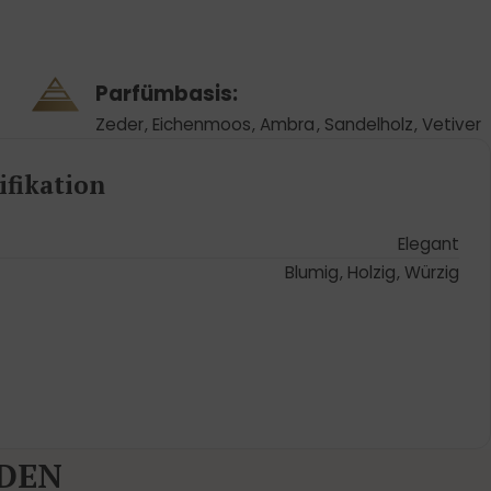
Parfümbasis:
Zeder
,
Eichenmoos
,
Ambra
,
Sandelholz
,
Vetiver
fikation
Elegant
Blumig
,
Holzig
,
Würzig
DEN