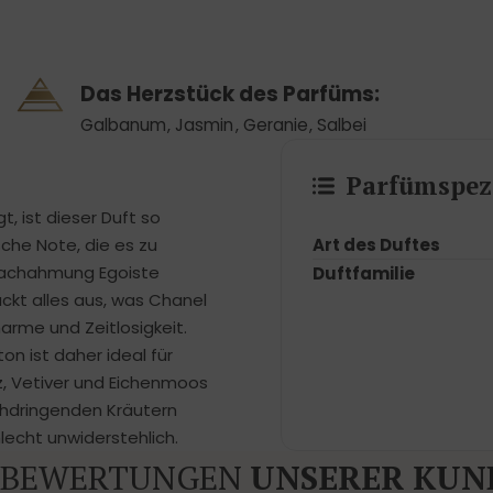
Das Herzstück des Parfüms:
Galbanum
,
Jasmin
,
Geranie
,
Salbei
Parfümspezi
 ist dieser Duft so
Art des Duftes
sche Note, die es zu
 Nachahmung Egoiste
Duftfamilie
ckt alles aus, was Chanel
harme und Zeitlosigkeit.
n ist daher ideal für
z, Vetiver und Eichenmoos
rchdringenden Kräutern
lecht unwiderstehlich.
BEWERTUNGEN
UNSERER KUN