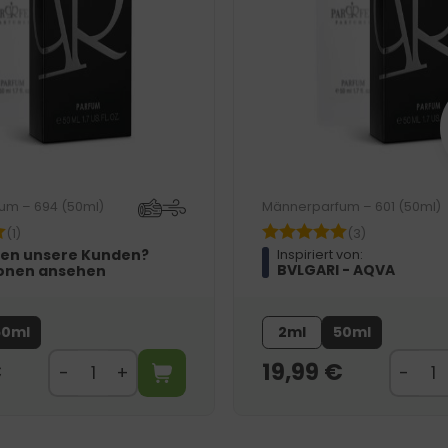
um – 694 (50ml)
Männerparfum – 601 (50ml)
(1)
(3)
en unsere Kunden?
Inspiriert von:
BVLGARI - AQVA
onen ansehen
50ml
2ml
50ml
€
19,99
€