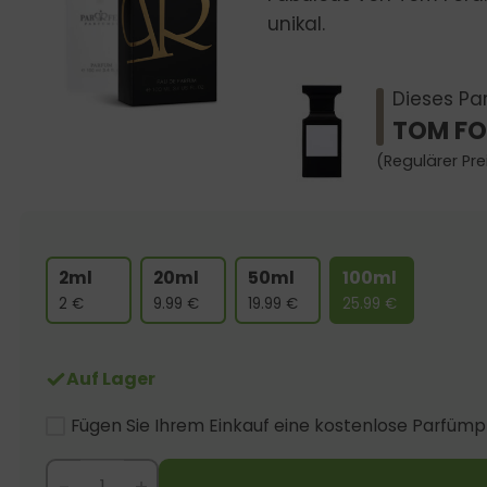
unikal.
Dieses Par
TOM FO
(Regulärer Pre
2ml
20ml
50ml
100ml
2
€
9.99
€
19.99
€
25.99
€
Auf Lager
Fügen Sie Ihrem Einkauf eine kostenlose Parfümp
-
+