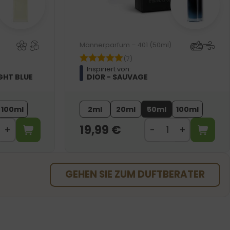
Männerparfum – 401 (50ml)
(7)
Inspiriert von:
GHT BLUE
DIOR - SAUVAGE
100ml
2ml
20ml
50ml
100ml
19,99
€
GEHEN SIE ZUM DUFTBERATER