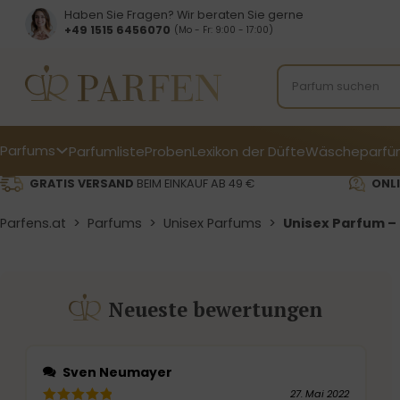
Haben Sie Fragen? Wir beraten Sie gerne
+49 1515 6456070
(Mo - Fr: 9:00 - 17:00)
Parfums
Parfumliste
Proben
Lexikon der Düfte
Wäscheparfü
GRATIS VERSAND
BEIM EINKAUF AB 49 €
ONLI
Parfens.at
>
Parfums
>
Unisex Parfums
>
Unisex Parfum – 
Neueste bewertungen
Sven Neumayer
27. Mai 2022