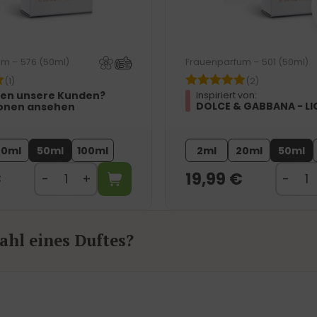
m – 576 (50ml)
Frauenparfum – 501 (50ml)
(1)
(2)
en unsere Kunden?
Inspiriert von:
DOLCE & GABBANA - LI
onen ansehen
20ml
50ml
100ml
2ml
20ml
50ml
€
19,99
€
hl eines Duftes?