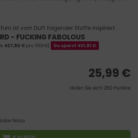
fum ist vom Duft folgender Stoffe inspiriert:
RD - FUCKING FABOLOUS
is
427,80
€
pro 100ml)
Du sparst
401,81
€
25,99
€
Holen Sie sich 260 Punkte
robe hinzu
KAUFEN