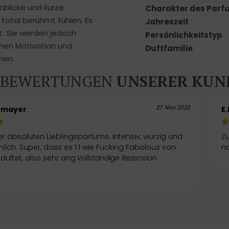
nblicke und kurze
Charakter des Parf
total berühmt fühlen. Es
Jahreszeit
ht. Sie werden jedoch
Persönlichkeitstyp
hnen Motivation und
Duftfamilie
men.
BEWERTUNGEN
UNSERER KUN
27. Mai 2022
umayer
E.
er absoluten Lieblingsparfums. Intensiv, würzig und
Zu
lich. Super, dass es 1:1 wie Fucking Fabolous von
na
duftet, also sehr ang
Vollständige Rezension