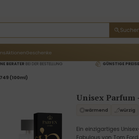
Suche
ms
Aktionen
Geschenke
NE BERATER
BEI DER BESTELLUNG
GÜNSTIGE PREIS
749 (100ml)
Unisex Parfum 
wärmend
würzig
Ein einzigartiges Unise
Fabulous von Tom Ford. 