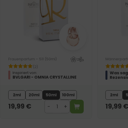
Frauenparfum – 511 (50ml)
Männerparf
(2)
Was sag
Inspiriert von:
BVLGARI - OMNIA CRYSTALLINE
Rezensi
2ml
20ml
50ml
100ml
2ml
19,99
€
19,99