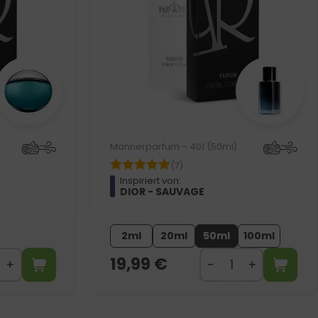
Männerparfum – 401 (50ml)
(7)
Inspiriert von:
DIOR - SAUVAGE
2ml
20ml
50ml
100ml
19,99
€