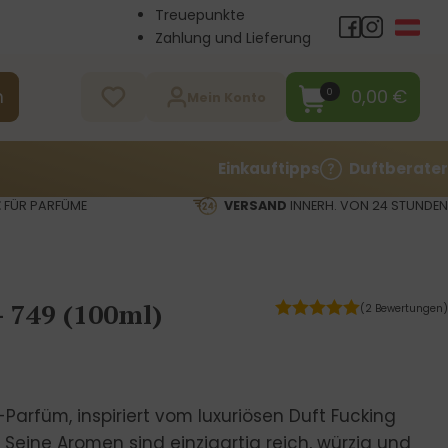
Treuepunkte
Zahlung und Lieferung
Großhandel
Kontakt
0,00
€
0
n
Mein Konto
Einkauftipps
Duftberater
E
FÜR PARFÜME
VERSAND
INNERH. VON 24 STUNDEN
- 749 (100ml)
(2 Bewertungen)
x-Parfüm, inspiriert vom luxuriösen Duft Fucking
Seine Aromen sind einzigartig reich, würzig und