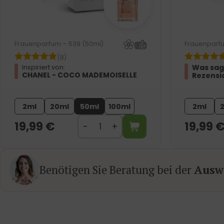
Frauenparfum – 539 (50ml)
Frauenparfu
(8)
Was sag
Inspiriert von:
CHANEL - COCO MADEMOISELLE
Rezensi
2ml
20ml
50ml
100ml
2ml
19,99
€
19,99
Benötigen Sie Beratung bei der
Auswa