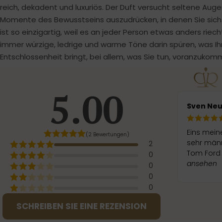
reich, dekadent und luxuriös. Der Duft versucht seltene Auge
Momente des Bewusstseins auszudrücken, in denen Sie sich 
ist so einzigartig, weil es an jeder Person etwas anders riec
immer würzige, ledrige und warme Töne darin spüren, was I
Entschlossenheit bringt, bei allem, was Sie tun, voranzukom
5.00
Sven Ne
Eins mein
(2 Bewertungen)
sehr männ
2
Tom Ford 
0
ansehen
0
0
0
SCHREIBEN SIE EINE REZENSION