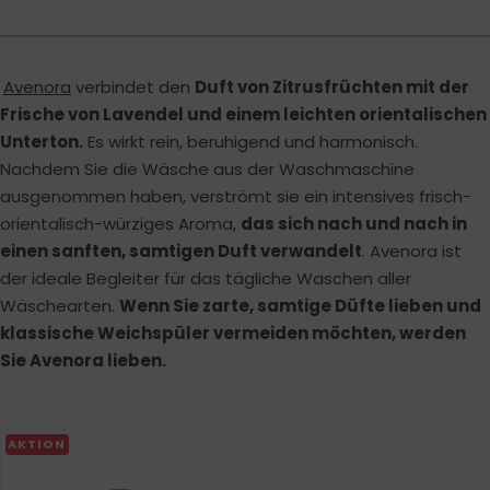
Avenora
verbindet den
Duft von Zitrusfrüchten mit der
Frische von Lavendel und einem leichten orientalischen
Unterton.
Es wirkt rein, beruhigend und harmonisch.
Nachdem Sie die Wäsche aus der Waschmaschine
ausgenommen haben, verströmt sie ein intensives frisch-
orientalisch-würziges Aroma,
das sich nach und nach in
einen sanften, samtigen Duft verwandelt
. Avenora ist
der ideale Begleiter für das tägliche Waschen aller
Wäschearten.
Wenn Sie zarte, samtige Düfte lieben und
klassische Weichspüler vermeiden möchten, werden
Sie Avenora lieben.
AKTION