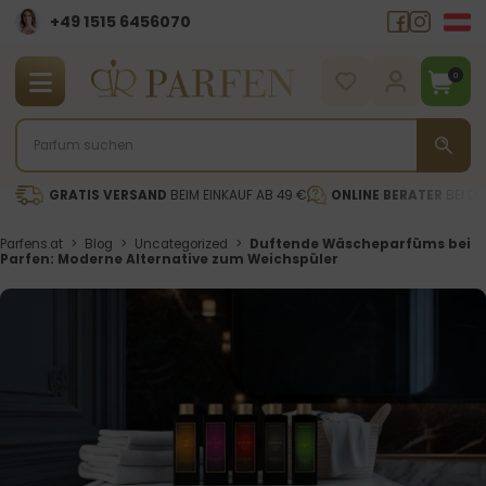
+49 1515 6456070
0
GRATIS VERSAND
BEIM EINKAUF AB 49 €
ONLINE BERATER
BEI DE
Parfens.at
>
Blog
>
Uncategorized
>
Duftende Wäscheparfüms bei
Parfen: Moderne Alternative zum Weichspüler