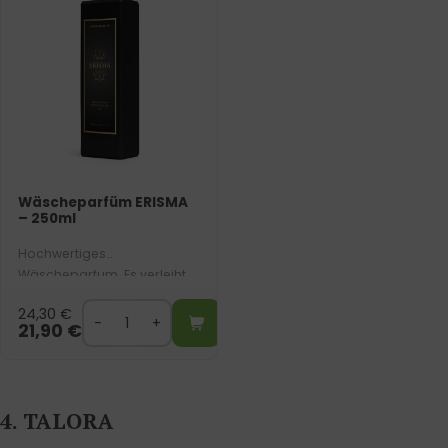
Wäscheparfüm ERISMA
– 250ml
Hochwertiges
Wäscheparfum. Es verleiht
Ihrer Wäsche einen leicht
24,30
€
süßlichen Vanilleduft mit
21,90
€
einem orientalischen
Hauch.
4. TALORA