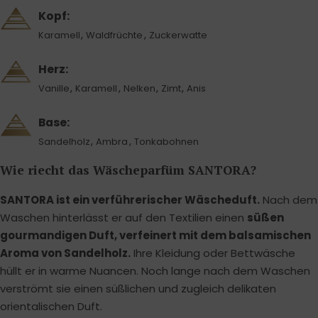
Kopf:
,
,
Karamell
Waldfrüchte
Zuckerwatte
Herz:
,
,
,
,
Vanille
Karamell
Nelken
Zimt
Anis
Base:
,
,
Sandelholz
Ambra
Tonkabohnen
Wie riecht das Wäscheparfüm SANTORA?
SANTORA ist ein verführerischer Wäscheduft.
Nach dem
Waschen hinterlässt er auf den Textilien einen
süßen
gourmandigen Duft, verfeinert mit dem balsamischen
Aroma von Sandelholz.
Ihre Kleidung oder Bettwäsche
hüllt er in warme Nuancen. Noch lange nach dem Waschen
verströmt sie einen süßlichen und zugleich delikaten
orientalischen Duft.