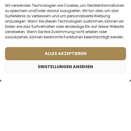
einzigartige Duftkompositionen, die Ihre Wäsche frisch
Wir verwenden Technologien wie Cookies, um Geräteinformationen
zu speichern und/oder darauf zuzugreifen. Wir tun dies, um das
halten und anders als klassische Weichspüler riechen.
Surferlebnis zu verbessern und um personalisierte Werbung
anzuzeigen. Wenn Sie diesen Technologien zustimmen, können wir
Daten wie das Surfverhalten oder eindeutige IDs auf dieser Website
verarbeiten. Wenn Sie Ihre Zustimmung nicht erteilen oder
Schonend zur
Frei von
zurückziehen, können bestimmte Funktionen beeinträchtigt werden.
empfindlichen Haut und
Schwermetallen und
Kinderhaut
Parabenen
ALLES AKZEPTIEREN
EINSTELLUNGEN ANSEHEN
Tierversuchsfrei und
Frei von Nanopartikeln
vegan
und Mikroplastik
Wäscheparfüm SANTORA – 500ml
36,50
€
32,90
€
Süßes Wäscheparfüm mit einem Hauch
von cremigen Sandelholz. Es kombiniert
köstliche gourmandige Noten, die an Ihrer
Proben des
Wäsche einen wärmenden Duft
hinterlassen.
Wäscheparfüm
zum
Ausprobieren