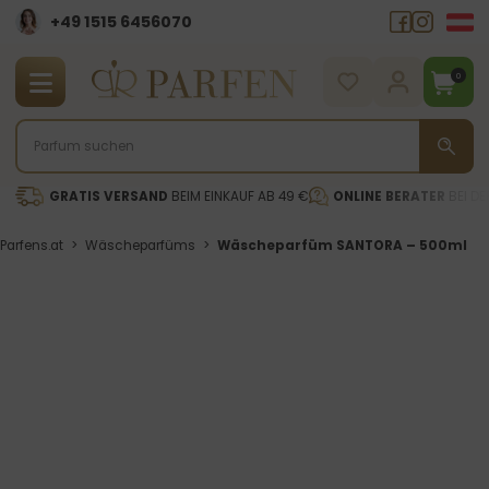
+49 1515 6456070
0
GRATIS VERSAND
BEIM EINKAUF AB 49 €
ONLINE BERATER
BEI DE
Parfens.at
>
Wäscheparfüms
>
Wäscheparfüm SANTORA – 500ml