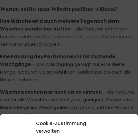
Warum sollte man Wäscheparfüms wählen?
Ihre Wäsche wird auch mehrere Tage nach dem
Waschen wunderbar duften
– die Parfums enthalten
hochkonzentrierte Duftessenzen mit langer Duftdauer und
Temperaturbeständigkeit.
Eine Packung des Parfums reicht für Dutzende
Wachgänge
– pro Waschgang genügt nur eine kleine
Menge, wodurch Sie sowohl Ihren Geldbeutel als auch die
Umwelt schonen.
Wäschewaschen war noch nie so einfach
– die Parfums
sind für alle Waschmaschinentypen geeignet. Einfach eine
kleine Menge ins Weichspülerfach geben, und Ihre Wäsche
duftet herrlich.
Cookie-Zustimmung
Sie werden nicht unbemerkt bleiben
– Ihre Bekannten
verwalten
werden Sie fragen, womit Sie waschen. Wir kreieren