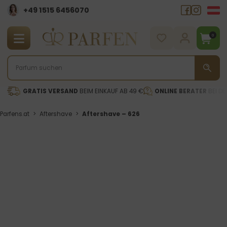
+49 1515 6456070
0
GRATIS VERSAND
BEIM EINKAUF AB 49 €
ONLINE BERATER
BEI DE
Parfens.at
>
Aftershave
>
Aftershave – 626