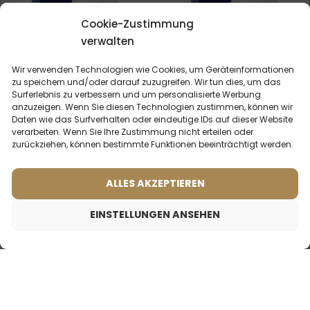
Cookie-Zustimmung
verwalten
Wir verwenden Technologien wie Cookies, um Geräteinformationen
zu speichern und/oder darauf zuzugreifen. Wir tun dies, um das
Surferlebnis zu verbessern und um personalisierte Werbung
anzuzeigen. Wenn Sie diesen Technologien zustimmen, können wir
Aftershave – 691
Aftershave – 628
Daten wie das Surfverhalten oder eindeutige IDs auf dieser Website
Was sagen unsere
Was sagen unsere
verarbeiten. Wenn Sie Ihre Zustimmung nicht erteilen oder
Kunden? Rezensionen
Kunden? Rezensionen
ansehen
ansehen
zurückziehen, können bestimmte Funktionen beeinträchtigt werden.
8,99
€
8,99
€
ALLES AKZEPTIEREN
EINSTELLUNGEN ANSEHEN
Aftershave – 626
8,99
€
Inspiriert von:
ARMANI - BLACK CODE