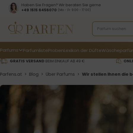
Haben Sie Fragen? Wir beraten Sie gerne
+49 1515 6456070
(Mo - Fr: 9:00 - 17:00)
Parfums
Parfumliste
Proben
Lexikon der Düfte
Wäscheparfü
GRATIS VERSAND
BEIM EINKAUF AB 49 €
ONLI
Parfens.at
>
Blog
>
Über Parfums
>
Wir stellen Ihnen die