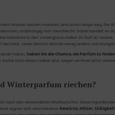
chem Wasser riechen mussten, sind schon lange weg. Die We
 jedermann, unabhängig vom Geschlecht. Dabei handelt es s
as Männliche in den Vordergrund stellen. Ihr Duft ist sauber,
 der Haut. Jeder Mensch wird ein wenig anders und einzigart
tdeckt haben,
haben Sie die Chance, ein Parfüm zu finden
r Suche nach einem Unikat sind, zeigen wir Ihnen jetzt unser
und Winterparfum riechen?
lich nach den verwendeten Inhaltsstoffen. Diese Ingredienzie
Winter eignen sich verschiedene
Gewürze, Hölzer, Süßigkei
inden Sie also sicher eine Kombination einiger der folgende