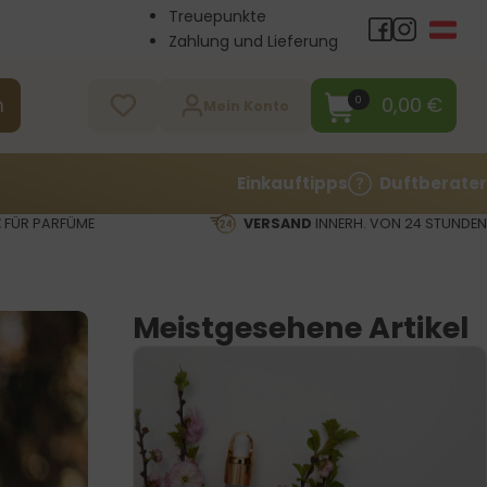
Treuepunkte
Zahlung und Lieferung
Großhandel
Kontakt
0,00
€
0
n
Mein Konto
Einkauftipps
Duftberater
E
FÜR PARFÜME
VERSAND
INNERH. VON 24 STUNDEN
Meistgesehene Artikel