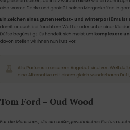
vergleichen sollten, definitiv würden diese wie ein Sonntag
eine warme Decke und genießt seinen Morgenkaffee in ge
Ein Zeichen eines guten Herbst- und Winterparfüms ist s
damit er auch bei feuchtem Wetter oder unter einer Kleidung
Düfte begünstigt. Es handelt sich meist um
komplexere und
davon stellen wir Ihnen nun kurz vor.
Alle Parfums in unserem Angebot sind von Weltdüfte
eine Alternative mit einem gleich wunderbaren Duft,
Tom Ford – Oud Wood
Für die Menschen, die ein außergewöhnliches Parfum such