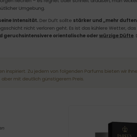
morgen riechen – es regnet oder schneit draußen, man wickelt
mütlicher Umgebung.
eine Intensität.
Der Duft sollte
stärker und „mehr duften
sschicht nicht verloren geht. Es ist das kühlere Wetter, das
 geruchsintensivere orientalische oder
würzige Düfte
.
n inspiriert. Zu jedem von folgenden Parfums bieten wir Ihn
 aber mit deutlich günstigerem Preis.
en