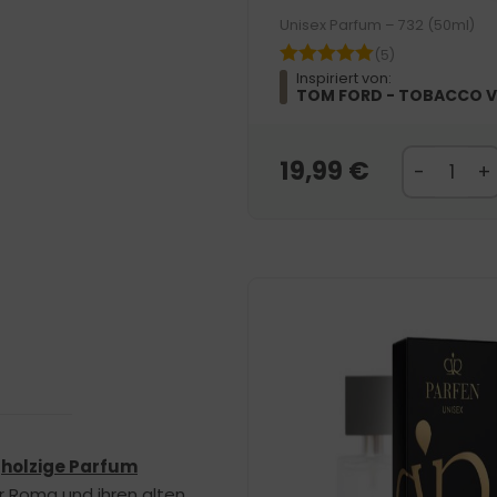
Unisex Parfum – 732 (50ml)
(5)
Inspiriert von:
TOM FORD - TOBACCO V
19,99
€
s
holzige Parfum
 Roma und ihren alten