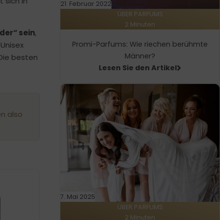
 sich in
21. Februar 2022
ÜBER PARFUMS
2 Minuten
der“ sein
,
Promi-Parfums: Wie riechen berühmte
 Unisex
Männer?
 Die besten
Lesen Sie den Artikel
en also
7. Mai 2025
ÜBER PARFUMS
2 Minuten