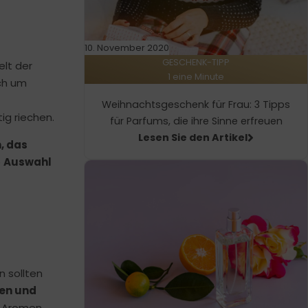
10. November 2020
GESCHENK-TIPP
lt der
1 eine Minute
ich um
Weihnachtsgeschenk für Frau: 3 Tipps
ig riechen.
für Parfums, die ihre Sinne erfreuen
Lesen Sie den Artikel
, das
e
Auswahl
n sollten
ten und
n Aromen.