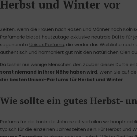
Herbst und Winter vor
Zeiten, wenn die Frauen nach Rosen und Männer nach Kölnis
Parfümerie bietet heutzutage exklusive neutrale Düfte für
sogenannte
Unisex Parfums
, die weder das Weibliche noch d
authentisch und harmoniert gut mit den natürlichen Ölen auf
Da bisher nur wenige Menschen den Zauber dieser Düfte en
sonst niemand in Ihrer Nähe haben wird
. Wenn Sie auf de
der besten Unisex-Parfums für Herbst und Winter
.
Wie sollte ein gutes Herbst- 
Parfums für die konkrete Jahreszeit verteilen wir hauptsäch
typisch für die einzelnen Jahreszeiten sein. Für Herbst und 
warme Tiernoten
. In einem echten Herbst-Winter Parfüm f