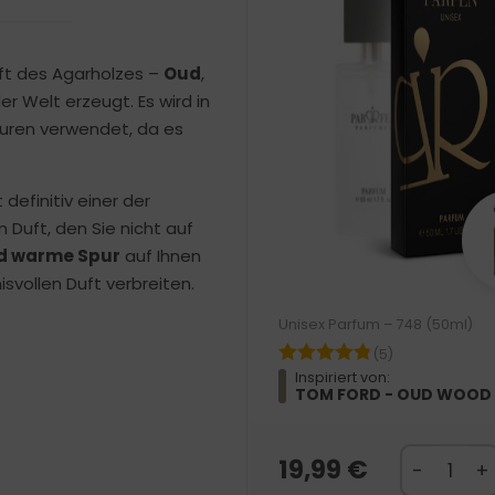
ft des Agarholzes –
Oud
,
 Welt erzeugt. Es wird in
lturen verwendet, da es
t definitiv einer der
 Duft, den Sie nicht auf
nd warme Spur
auf Ihnen
svollen Duft verbreiten.
Unisex Parfum – 748 (50ml)
(5)
Inspiriert von:
TOM FORD - OUD WOOD
19,99
€