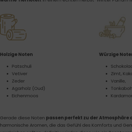
Holzige Noten
Würzige Note
Patschuli
Schokolad
Vetiver
Zimt, Kak
Zeder
Vanille,
Agarholz (Oud)
Tonkaboh
Eichenmoos
Kardam
Gerade diese Noten
passen perfekt zu der Atmosphäre d
harmonische Aromen, die das Gefühl des Komforts und Gemütl