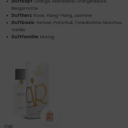
Duftkopf
: Orange, Mandarine, Orangenblüte,
Bergamotte
Duftherz
: Rose, Ylang-Ylang, Jasmine
Duftbasis
: Vetiver, Patschuli, Tonkabohne, Moschus,
Vanille
Duftfamilie
: blumig