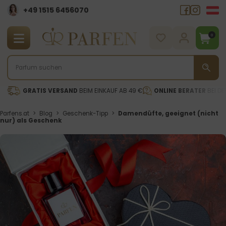
+49 1515 6456070
0
GRATIS VERSAND
BEIM EINKAUF AB 49 €
ONLINE BERATER
BEI DE
Parfens.at
>
Blog
>
Geschenk-Tipp
>
Damendüfte, geeignet (nicht
nur) als Geschenk