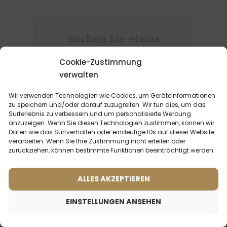
Suchen Sie etwas
anderes?
Cookie-Zustimmung
verwalten
Sehen Sie sich unser gesamtes
Angebot an. Sie finden bei uns
Wir verwenden Technologien wie Cookies, um Geräteinformationen
Dutzende von wunderschönen
zu speichern und/oder darauf zuzugreifen. Wir tun dies, um das
Parfums mit langer Duftdauer und
Surferlebnis zu verbessern und um personalisierte Werbung
anzuzeigen. Wenn Sie diesen Technologien zustimmen, können wir
tollem Preis.
Daten wie das Surfverhalten oder eindeutige IDs auf dieser Website
verarbeiten. Wenn Sie Ihre Zustimmung nicht erteilen oder
zurückziehen, können bestimmte Funktionen beeinträchtigt werden.
Zu allen Frauenparfums gehen
ALLES AKZEPTIEREN
EINSTELLUNGEN ANSEHEN