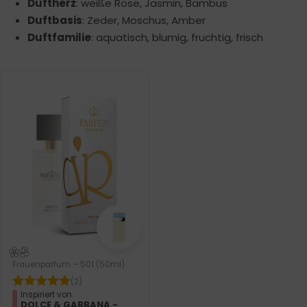
Duftherz
: weiße Rose, Jasmin, Bambus
Duftbasis
: Zeder, Moschus, Amber
Duftfamilie
: aquatisch, blumig, fruchtig, frisch
Frauenparfum – 501 (50ml)
(2)
Inspiriert von:
DOLCE & GABBANA -