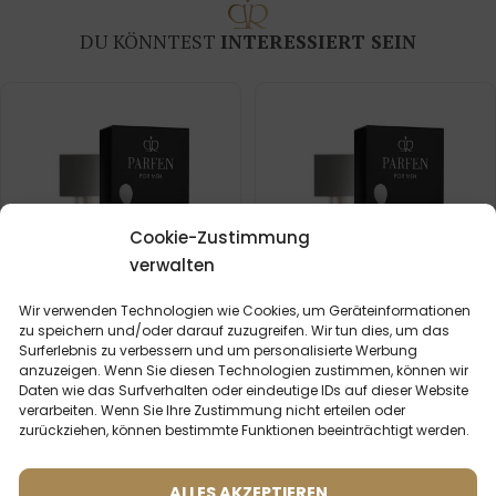
DU KÖNNTEST
INTERESSIERT SEIN
Cookie-Zustimmung
verwalten
Wir verwenden Technologien wie Cookies, um Geräteinformationen
zu speichern und/oder darauf zuzugreifen. Wir tun dies, um das
Surferlebnis zu verbessern und um personalisierte Werbung
anzuzeigen. Wenn Sie diesen Technologien zustimmen, können wir
Daten wie das Surfverhalten oder eindeutige IDs auf dieser Website
Männerparfum – 694 (50ml)
Männerparfum – 401 (50ml)
verarbeiten. Wenn Sie Ihre Zustimmung nicht erteilen oder
(1)
(7)
zurückziehen, können bestimmte Funktionen beeinträchtigt werden.
Was sagen unsere
Inspiriert von:
DIOR - SAUVAGE
Kunden? Rezensionen
ansehen
ALLES AKZEPTIEREN