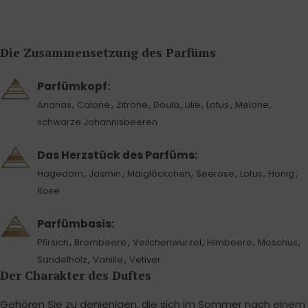
Die Zusammensetzung des Parfüms
Parfümkopf:
,
,
,
,
,
,
,
Ananas
Calone
Zitrone
Doula
Lilie
Lotus
Melone
schwarze Johannisbeeren
Das Herzstück des Parfüms:
,
,
,
,
,
,
Hagedorn
Jasmin
Maiglöckchen
Seerose
Lotus
Honig
Rose
Parfümbasis:
,
,
,
,
,
Pfirsich
Brombeere
Veilchenwurzel
Himbeere
Moschus
,
,
Sandelholz
Vanille
Vetiver
Der Charakter des Duftes
Gehören Sie zu denjenigen, die sich im Sommer nach einem