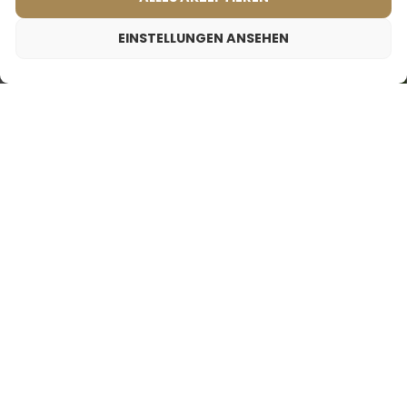
2ml
50ml
2ml
20ml
50ml
100ml
EINSTELLUNGEN ANSEHEN
19,99
€
19,99
€
19,99
€
Frauenparfum – 503 (50ml)
Männerparfum – 604 (50ml)
Frauenparfum – 501 (50ml)
(3)
(2)
Inspiriert von:
Inspiriert von: