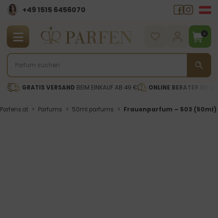
+49 1515 6456070
0
GRATIS VERSAND
BEIM EINKAUF AB 49 €
ONLINE BERATER
BEI DE
Parfens.at
>
Parfums
>
50ml parfums
>
Frauenparfum – 503 (50ml)