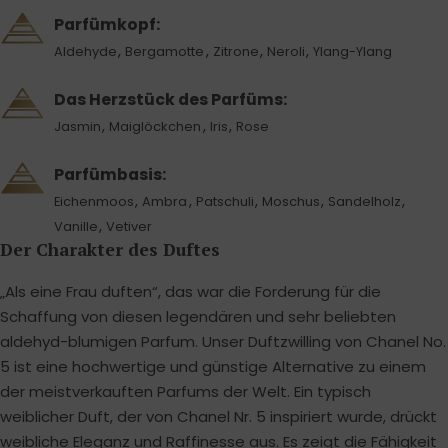
Parfümkopf:
,
,
,
,
Aldehyde
Bergamotte
Zitrone
Neroli
Ylang-Ylang
Das Herzstück des Parfüms:
,
,
,
Jasmin
Maiglöckchen
Iris
Rose
Parfümbasis:
,
,
,
,
,
Eichenmoos
Ambra
Patschuli
Moschus
Sandelholz
,
Vanille
Vetiver
Der Charakter des Duftes
„Als eine Frau duften“, das war die Forderung für die
Schaffung von diesen legendären und sehr beliebten
aldehyd-blumigen Parfum. Unser Duftzwilling von Chanel No.
5 ist eine hochwertige und günstige Alternative zu einem
der meistverkauften Parfums der Welt. Ein typisch
weiblicher Duft, der von Chanel Nr. 5 inspiriert wurde, drückt
weibliche Eleganz und Raffinesse aus. Es zeigt die Fähigkeit