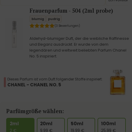
Frauenparfum - 504 (2ml probe)
blumig
pudrig
(3 Bewertungen)
Aldehyd-blumiger Duft, der die weibliche Raffinesse
und Eleganz ausdrückt. Er wurde von dem
legendären und weltweit beliebten Parfum Chanel
No. 5 inspiriert.
Dieses Parfum ist vom Duft folgender Stoffe inspiriert:
CHANEL - CHANEL NO. 5
Parfümgröße wählen:
2ml
20ml
50ml
100ml
2
€
9.99
€
19.99
€
25.99
€