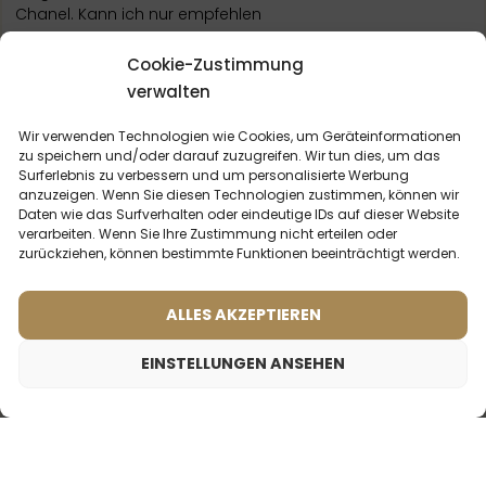
Chanel. Kann ich nur empfehlen
Cookie-Zustimmung
26. Mai 2022
Petra S.
verwalten
Ich finde diese Duft ganz ganz toll!!! Der Duft ist sehr
Wir verwenden Technologien wie Cookies, um Geräteinformationen
zu speichern und/oder darauf zuzugreifen. Wir tun dies, um das
angenehm blumig und leicht. Ich trage ihm jeden Tag und
Surferlebnis zu verbessern und um personalisierte Werbung
bekomme immer wieder Komplimente! Ech
Vollständige
anzuzeigen. Wenn Sie diesen Technologien zustimmen, können wir
Rezension ansehen
Daten wie das Surfverhalten oder eindeutige IDs auf dieser Website
verarbeiten. Wenn Sie Ihre Zustimmung nicht erteilen oder
zurückziehen, können bestimmte Funktionen beeinträchtigt werden.
19. April 2021
Harald Michel c/o Innocept GmbH
ALLES AKZEPTIEREN
Habe diesen Dupe als Probe gekauft. Wollte wissen, wie
Chanel No. 5 duftet. Wow! Ist klar, dass es ein Klassiker ist
EINSTELLUNGEN ANSEHEN
und immer bleiben wird. Ein große
Vollständige Rezension
ansehen
2,00
€
Frauenparfum – 504 (2ml probe)