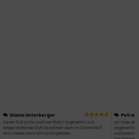
Diana Unterberger
Petra S
Dieser Duft ist für mich bei Platz 1. Angenehm und
Ich finde dies
langanhaltender Duft. Es erinnert stark an Chanel No.5
angenehm blu
von Chanel. Kann ich nur empfehlen
und bekomme
Ech
Vollstän