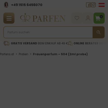
+49 1515 6456070
0
GRATIS VERSAND
BEIM EINKAUF AB 49 €
ONLINE BERATER
BEI DE
Parfens.at
>
Proben
>
Frauenparfum – 504 (2ml probe)