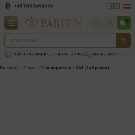
+49 1515 6456070
0
GRATIS VERSAND
BEIM EINKAUF AB 49 €
ONLINE BERATER
BEI DE
Parfens.at
>
Proben
>
Frauenparfum – 538 (2ml probe)