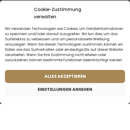
24. Mai 2022
Tanja Mayer
Cookie-Zustimmung
verwalten
Blumen, Blumen und wieder Blumen! Ich liebe den Duft.
Wirklich toller Nachbau und Duftdauer. Bin sehr sehr
Wir verwenden Technologien wie Cookies, um Geräteinformationen
zufrieden. Werde gleich noch mehr bestellen
Vollständige
zu speichern und/oder darauf zuzugreifen. Wir tun dies, um das
Rezension ansehen
Surferlebnis zu verbessern und um personalisierte Werbung
anzuzeigen. Wenn Sie diesen Technologien zustimmen, können wir
Daten wie das Surfverhalten oder eindeutige IDs auf dieser Website
verarbeiten. Wenn Sie Ihre Zustimmung nicht erteilen oder
zurückziehen, können bestimmte Funktionen beeinträchtigt werden.
ALLES AKZEPTIEREN
DU KÖNNTEST
INTERESSIERT SEIN
EINSTELLUNGEN ANSEHEN
2,00
€
Frauenparfum – 538 (2ml probe)
MEISTVERKAUFTE
PRODUKTE