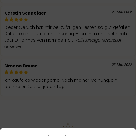
27. Mai 2022
Kerstin Schneider
Dieser Geruch hat mir bei zufälligen Testen so gut gefallen.
Duftet leicht, blumig und fruchtig – feminim und sehr nah
Jour D’Hermés von Hermes. Hält
Vollständige Rezension
ansehen
27. Mai 2022
Simone Bauer
Ich kaufe es wieder gerne. Nach meiner Meinung, ein
optimaler Duft für jeden Tag.
DU KÖNNTEST
INTERESSIERT SEIN