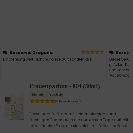
Bozinovic Dragana
Kerstin
Empfehlung wert, nicht nur diese duft sondern alle!!!
Dieser Geruch
gefallen. Duf
und sehr nah
Vollständige
Frauenparfum - 804 (50ml)
blumig
fruchtig
(3 Bewertungen)
Funkelnder Duft, der mit seinen blumigen und
fruchtigen Tönen auch die dunkelsten Tage aufhellt.
Ideal für eine Frau, die sich nicht mit Details befasst.