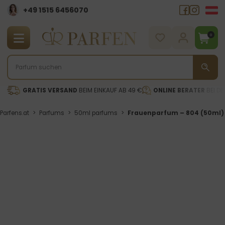
+49 1515 6456070
0
GRATIS VERSAND
BEIM EINKAUF AB 49 €
ONLINE BERATER
BEI DE
Parfens.at
>
Parfums
>
50ml parfums
>
Frauenparfum – 804 (50ml)