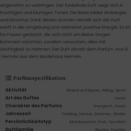
angenehm zu verbringen. Der funkelnde Duft zeigt sich in
fruchtigen und blumigen Tönen. Die Basis bildet Ambergris
und Moschus. Dank diesen Aromen verteilt sich der Duft
sanft in die Umgebung und verbreitet positive Energie. Es ist
für Frauen gedacht, die sich nicht um kleine Sorgen
kümmern möchten, sondern versuchen, alles mit
Leichtigkeit zu nehmen. Der Duft ähnelt dem Parfüm Jour D
´Hermés aus dem Modehaus Hermés.
Parfümspezifikation
Aktivität
,
,
Abend und Spass
Alltag
Sport
Art des Duftes
Leicht
Charakter des Parfums
,
Energisch
Frisch
Jahreszeit
,
,
,
Frühling
Herbst
Sommer
Winter
Persönlichkeitstyp
,
,
Abenteuerlich
Froh
Sportlich
Duftfamilie
,
Blumig
Fruchtig