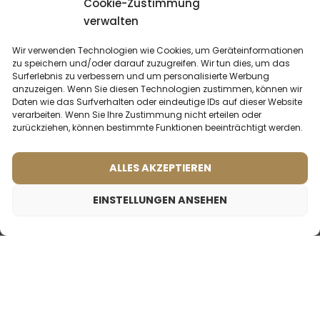
Cookie-Zustimmung
verwalten
Wir verwenden Technologien wie Cookies, um Geräteinformationen
zu speichern und/oder darauf zuzugreifen. Wir tun dies, um das
Surferlebnis zu verbessern und um personalisierte Werbung
anzuzeigen. Wenn Sie diesen Technologien zustimmen, können wir
Daten wie das Surfverhalten oder eindeutige IDs auf dieser Website
verarbeiten. Wenn Sie Ihre Zustimmung nicht erteilen oder
zurückziehen, können bestimmte Funktionen beeinträchtigt werden.
ALLES AKZEPTIEREN
EINSTELLUNGEN ANSEHEN
Männerparfum – 612 (50ml)
Frauenparfum – 501 (50ml)
Frauenparfum – 804 (50ml)
(1)
(2)
19,99
€
Inspiriert von:
Was sagen unsere
Inspiriert von:
HERMES - JOUR D'HERMES
DOLCE & GABBANA -
Kunden? Rezensionen
LIGHT BLUE
ansehen
2ml
50ml
2ml
20ml
50ml
100ml