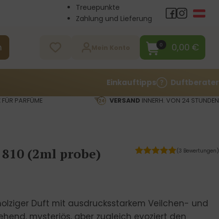
Treuepunkte
Zahlung und Lieferung
Großhandel
Kontakt
0,00
€
0
n
Mein Konto
Einkauftipps
Duftberater
E
FÜR PARFÜME
VERSAND
INNERH. VON 24 STUNDEN
 810 (2ml probe)
(3 Bewertungen)
olziger Duft mit ausdrucksstarkem Veilchen- und
ziehend, mysteriös, aber zugleich evoziert den