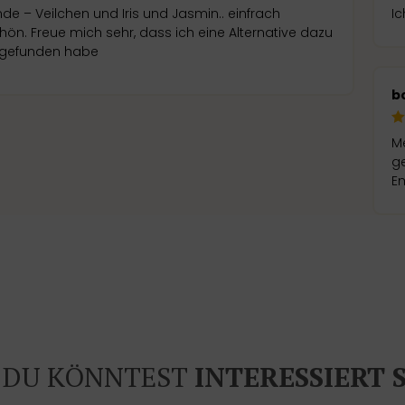
nde – Veilchen und Iris und Jasmin.. einfrach
Ic
ön. Freue mich sehr, dass ich eine Alternative dazu
 gefunden habe
b
Me
ge
E
DU KÖNNTEST
INTERESSIERT 