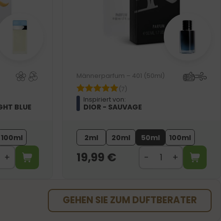
Männerparfum – 401 (50ml)
(7)
Inspiriert von:
GHT BLUE
DIOR - SAUVAGE
100ml
2ml
20ml
50ml
100ml
19,99
€
GEHEN SIE ZUM DUFTBERATER