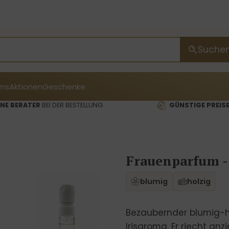
Suche
ms
Aktionen
Geschenke
NE BERATER
BEI DER BESTELLUNG
GÜNSTIGE PREIS
Frauenparfum -
blumig
holzig
Bezaubernder blumig-h
Irisaroma. Er riecht an