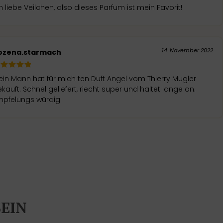
h liebe Veilchen, also dieses Parfum ist mein Favorit!
14. November 2022
ozena.starmach
in Mann hat für mich ten Duft Angel vom Thierry Mugler
kauft. Schnel geliefert, riecht super und haltet lange an.
mpfelungs würdig
SEIN