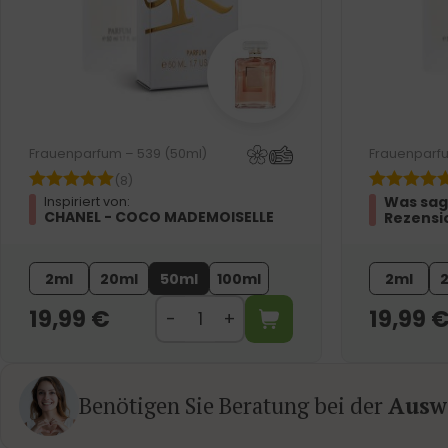
Frauenparfum – 539 (50ml)
Frauenparfu
(8)
Was sag
Inspiriert von:
CHANEL - COCO MADEMOISELLE
Rezensi
2ml
20ml
50ml
100ml
2ml
19,99
€
19,99
Benötigen Sie Beratung bei der
Auswa