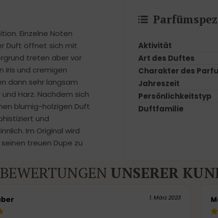
Parfümspezi
ion. Einzelne Noten
Aktivität
r Duft öffnet sich mit
rgrund treten aber vor
Art des Duftes
n Iris und cremigen
Charakter des Parf
ßen dann sehr langsam
Jahreszeit
r und Harz. Nachdem sich
Persönlichkeitstyp
inen blumig-holzigen Duft
Duftfamilie
phistiziert und
lich. Im Original wird
r seinen treuen Dupe zu
BEWERTUNGEN
UNSERER KUN
1. März 2023
uber
M