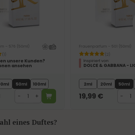
m – 576 (50ml)
Frauenparfum – 501 (50ml)
(1)
(2)
en unsere Kunden?
Inspiriert von:
DOLCE & GABBANA - LI
onen ansehen
20ml
50ml
100ml
2ml
20ml
50ml
€
19,99
€
hl eines Duftes?