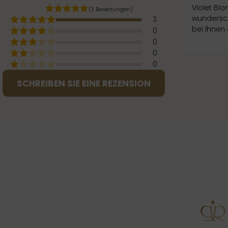
Violet Blo
(3 Bewertungen)
wundersch
3
bei Ihnen
0
0
0
0
SCHREIBEN SIE EINE REZENSION