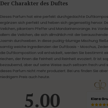
Der Charakter des Duftes
Dieses Parfum hat eine perfekt durchgedachte Duftkomposit
ergänzen sich perfekt und heben sich gegenseitig hervor. De
Veilchen, pikantem Pfeffer und Mandarinenorange. Ins Vorde
allem die Veilchen, die sich allmählich mit der berauschende
Jasmin durchweben. In diese pudrig-blumige Mischung flie
samtig weiche Ingredienzien der Duftbasis - Moschus, Zede
die Duftkomposition voll entwickelt, werden Sie bestimmt e
riechen, der Ihnen die Feinheit und Reinheit evoziert. Er ist so
bezaubernd, aber auf seine Weise auch seltsam frech und sinn
dieses Parfum nicht mehr produziert. Bei uns finden Sie abe
niedrigem Preis auch heute.
5.00
Klara Gr