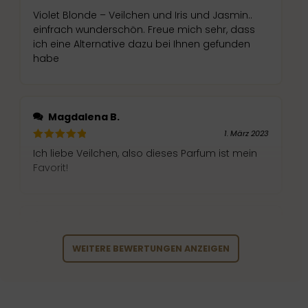
Violet Blonde – Veilchen und Iris und Jasmin..
einfrach wunderschön. Freue mich sehr, dass
ich eine Alternative dazu bei Ihnen gefunden
habe
Magdalena B.
1. März 2023
Ich liebe Veilchen, also dieses Parfum ist mein
Favorit!
bozena.starmach
14. November 2022
WEITERE BEWERTUNGEN ANZEIGEN
Mein Mann hat für mich ten Duft Angel vom
Thierry Mugler gekauft. Schnel geliefert, riecht
super und haltet lange an. Empfelungs würdig