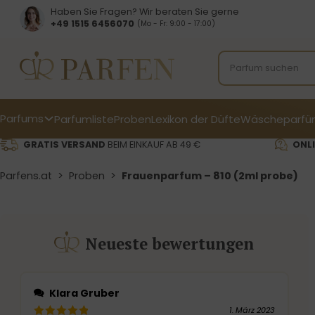
Haben Sie Fragen? Wir beraten Sie gerne
+49 1515 6456070
(Mo - Fr: 9:00 - 17:00)
Parfums
Parfumliste
Proben
Lexikon der Düfte
Wäscheparfü
GRATIS VERSAND
BEIM EINKAUF AB 49 €
ONLI
Parfens.at
>
Proben
>
Frauenparfum – 810 (2ml probe)
Neueste bewertungen
Klara Gruber
1. März 2023