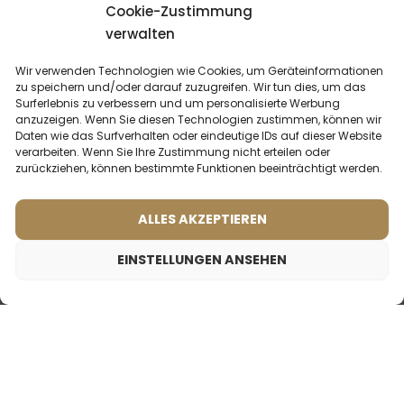
Cookie-Zustimmung
verwalten
Wir verwenden Technologien wie Cookies, um Geräteinformationen
zu speichern und/oder darauf zuzugreifen. Wir tun dies, um das
DU KÖNNTEST
INTERESSIERT SEIN
Surferlebnis zu verbessern und um personalisierte Werbung
anzuzeigen. Wenn Sie diesen Technologien zustimmen, können wir
Daten wie das Surfverhalten oder eindeutige IDs auf dieser Website
verarbeiten. Wenn Sie Ihre Zustimmung nicht erteilen oder
zurückziehen, können bestimmte Funktionen beeinträchtigt werden.
ALLES AKZEPTIEREN
EINSTELLUNGEN ANSEHEN
25,99
€
Frauenparfum – 925 (100ml)
Männerparfum – 697 (50ml)
Männerparfum – 696 (50ml)