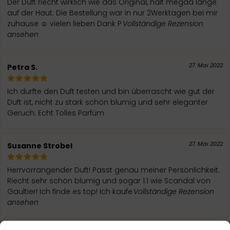
Der Duft riecht wirklich wie das Original, hält megaa lange
auf der Haut. Die Bestellung war in nur 2Werktagen bei mir
zuhause ☺️ vielen lieben Dank P
Vollständige Rezension
ansehen
27. Mai 2022
Petra S.
Ich durfte den Duft testen und bin überrascht wie gut der
Duft ist, nicht zu stark schön blumig und sehr eleganter
Geruch. Echt Tolles Parfüm
27. Mai 2022
Susanne Strobel
Herrvorrangender Duft! Passt genau meiner Persönlichkeit.
Riecht sehr schön blumig und sogar 1:1 wie Scandal von
Gaultier! Ich finde es top! Ich kaufe
Vollständige Rezension
ansehen