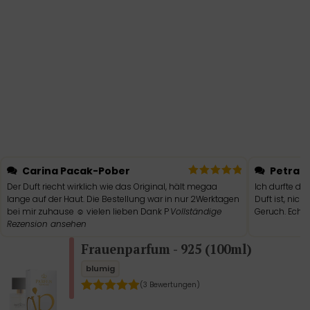
Carina Pacak-Pober
Petra S
Der Duft riecht wirklich wie das Original, hält megaa
Ich durfte de
lange auf der Haut. Die Bestellung war in nur 2Werktagen
Duft ist, nic
bei mir zuhause ☺️ vielen lieben Dank P
Vollständige
Geruch. Echt 
Rezension ansehen
Frauenparfum - 925 (100ml)
blumig
(3 Bewertungen)