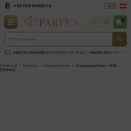
+49 1515 6456070
0
GRATIS VERSAND
BEIM EINKAUF AB 49 €
ONLINE BERATER
BEI DE
Parfens.at
>
Parfums
>
Frauenparfums
>
Frauenparfum – 925
(100ml)