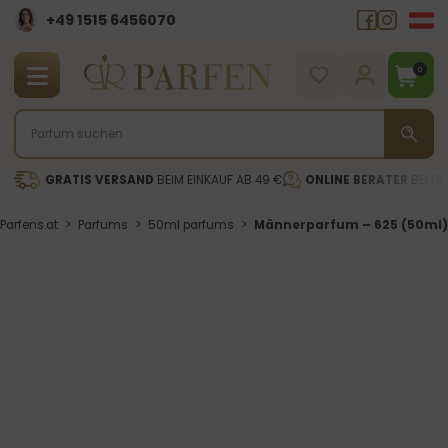
+49 1515 6456070
0
GRATIS VERSAND
BEIM EINKAUF AB 49 €
ONLINE BERATER
BEI DE
Parfens.at
>
Parfums
>
50ml parfums
>
Männerparfum – 625 (50ml)