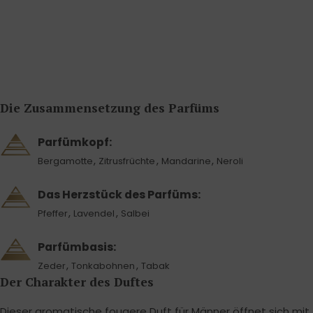
Die Zusammensetzung des Parfüms
Parfümkopf:
,
,
,
Bergamotte
Zitrusfrüchte
Mandarine
Neroli
Das Herzstück des Parfüms:
,
,
Pfeffer
Lavendel
Salbei
Parfümbasis:
,
,
Zeder
Tonkabohnen
Tabak
Der Charakter des Duftes
Dieser aromatische fougere Duft für Männer öffnet sich mit