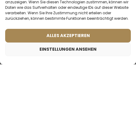
anzuzeigen. Wenn Sie diesen Technologien zustimmen, können wir
Inspiriert von:
Inspiriert von:
Daten wie das Surfverhalten oder eindeutige IDs auf dieser Website
DIOR - J'ADOR
HERMES - TERRE
verarbeiten. Wenn Sie Ihre Zustimmung nicht erteilen oder
D'HERMES
zurückziehen, können bestimmte Funktionen beeinträchtigt werden.
2ml
20ml
50ml
100ml
2ml
20ml
50ml
100ml
ALLES AKZEPTIEREN
19,99
€
19,99
€
EINSTELLUNGEN ANSEHEN
Männerparfum – 625 (50ml)
19,99
€
Inspiriert von:
DOLCE & GABBANA - POUR HOMME