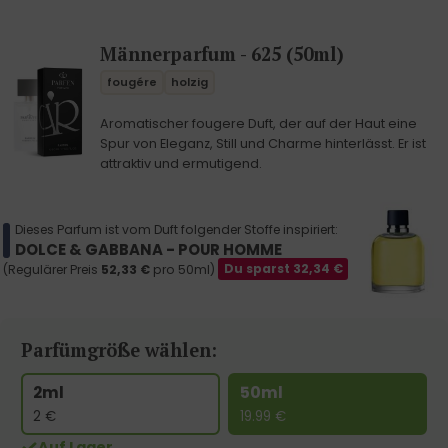
Männerparfum - 625 (50ml)
fougére
holzig
Aromatischer fougere Duft, der auf der Haut eine
Spur von Eleganz, Still und Charme hinterlässt. Er ist
attraktiv und ermutigend.
Dieses Parfum ist vom Duft folgender Stoffe inspiriert:
DOLCE & GABBANA - POUR HOMME
(Regulärer Preis
52,33
€
pro 50ml)
Du sparst
32,34
€
Parfümgröße wählen:
2ml
50ml
2
€
19.99
€
Auf Lager