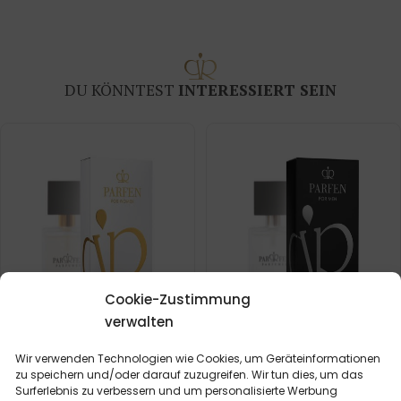
DU KÖNNTEST
INTERESSIERT SEIN
Cookie-Zustimmung
verwalten
Wir verwenden Technologien wie Cookies, um Geräteinformationen
zu speichern und/oder darauf zuzugreifen. Wir tun dies, um das
Frauenparfum – 526 (50ml)
Männerparfum – 613 (50ml)
Surferlebnis zu verbessern und um personalisierte Werbung
(5)
(6)