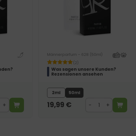
Männerparfum – 628 (50ml)
(2)
nden?
Was sagen unsere Kunden?
Rezensionen ansehen
2ml
50ml
19,99
€