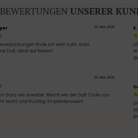
BEWERTUNGEN
UNSERER KUN
25. Mai 2022
yer
E
severpackungen finde ich sehr cute. Gute
Ic
 Duft, ideal auf Reisen!
Ar
gu
25. Mai 2022
C
es! Ganz wie erwartet. Riecht wie der Duft Code von
hr leicht und fruchtig. Empfehlenswert!
Di
s
je