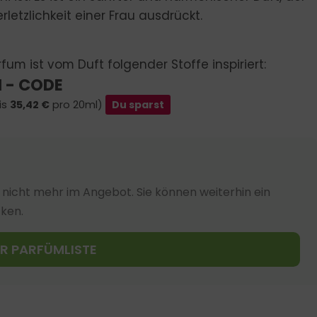
etzlichkeit einer Frau ausdrückt.
fum ist vom Duft folgender Stoffe inspiriert:
 - CODE
is
35,42
€
pro 20ml)
Du sparst
nicht mehr im Angebot. Sie können weiterhin ein
cken.
UR PARFÜMLISTE