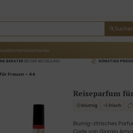
Suche
ms
Aktionen
Geschenke
NE BERATER
BEI DER BESTELLUNG
GÜNSTIGE PREIS
für Frauen – 44
Reiseparfum für
blumig
frisch
Blumig-zitrisches Parfu
Code von Giorgio Armani