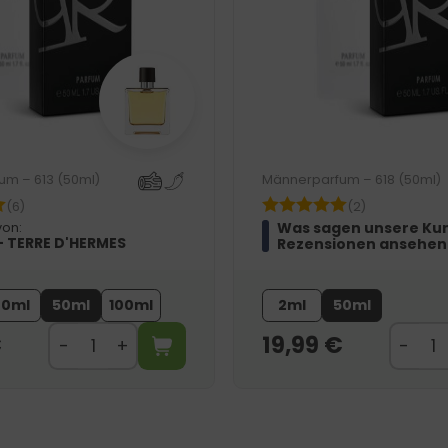
um – 613 (50ml)
Männerparfum – 618 (50ml)
(6)
(2)
Was sagen unsere Ku
von:
- TERRE D'HERMES
Rezensionen ansehen
20ml
50ml
100ml
2ml
50ml
€
19,99
€