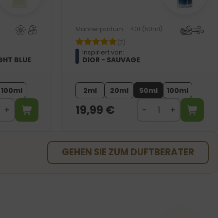
Männerparfum – 401 (50ml)
(7)
Inspiriert von:
GHT BLUE
DIOR - SAUVAGE
100ml
2ml
20ml
50ml
100ml
19,99
€
GEHEN SIE ZUM DUFTBERATER