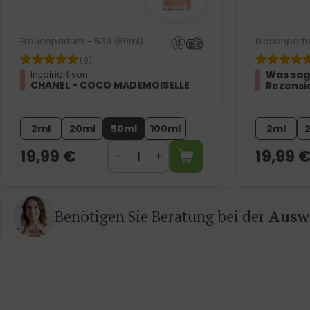
Frauenparfum – 539 (50ml)
Frauenparfu
(8)
Was sag
Inspiriert von:
CHANEL - COCO MADEMOISELLE
Rezensi
2ml
20ml
50ml
100ml
2ml
19,99
€
19,99
Benötigen Sie Beratung bei der
Auswa