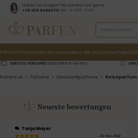
Haben Sie Fragen? Wir beraten Sie gerne
+49 1515 6456070
(Mo - Fr: 9:00 - 17:00)
Parfums
Parfumliste
Proben
Lexikon der Düfte
Wäscheparfü
GRATIS VERSAND
BEIM EINKAUF AB 49 €
ONLI
Parfens.at
>
Parfums
>
Geschenkparfums
>
Reiseparfum 
Neueste bewertungen
Tanja Mayer
25. Mai 2022