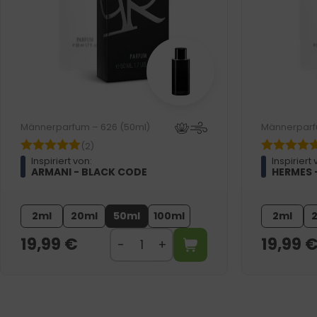
Männerparfum – 626 (50ml)
Männerparf
(2)
Inspiriert von:
Inspiriert 
ARMANI - BLACK CODE
HERMES 
2ml
20ml
50ml
100ml
2ml
19,99
€
19,99