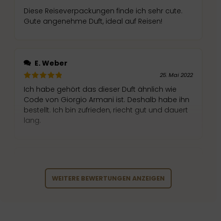
Diese Reiseverpackungen finde ich sehr cute.
Gute angenehme Duft, ideal auf Reisen!
E. Weber
25. Mai 2022
Ich habe gehört das dieser Duft ähnlich wie
Code von Giorgio Armani ist. Deshalb habe ihn
bestellt. Ich bin zufrieden, riecht gut und dauert
lang.
E. Weber
25. Mai 2022
WEITERE BEWERTUNGEN ANZEIGEN
Ich liebe es! Ganz wie erwartet. Riecht wie der
Duft Code von Armani sehr leicht und fruchtig.
Empfehlenswert!