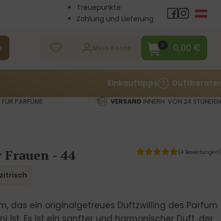
Treuepunkte
Zahlung und Lieferung
Großhandel
Kontakt
0,00
€
0
n
Mein Konto
Einkauftipps
Duftberater
E
FÜR PARFÜME
VERSAND
INNERH. VON 24 STUNDEN
 Frauen - 44
(4 Bewertungen)
zitrisch
m, das ein originalgetreues Duftzwilling des Parfum
 ist. Es ist ein sanfter und harmonischer Duft, der