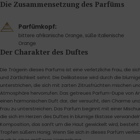
Die Zusammensetzung des Parfüms
Cornelia Sturm
Parfümkopf:
25. Mai 2022
bittere afrikanische Orange
,
süße italienische
Dieser Duft gefällt mir sehr und vor allem der
Preis. Es ähnelt sehr dem Duft Code von Armani.
Orange
Ich trage ihm jeden Tag und jedem gefällt der
Der Charakter des Duftes
Duft. Die
Vollständige Rezension ansehen
Die Trägerin dieses Parfums ist eine verletzliche Frau, die s
und Zärtlichkeit sehnt. Die Delikatesse wird durch die blum
unterstrichen, die sich mit zarten Zitrusfrüchten mischen u
Atmosphäre hervorrufen. Das getreues Parfum-Dupe von Ar
einen harmonischen Duft dar, der versucht, den Charme und d
Frau zu unterstreichen. Das Parfum beginnt mit einer Misc
die sich im Herzen des Duftes in blumige Ekstase verwandel
Komposition, das sanft um die Haut gewickelt wird, besteht
Tropfen süßem Honig. Wenn Sie sich in dieses Parfüm verlieb
auch in einer größeren Verpackung.