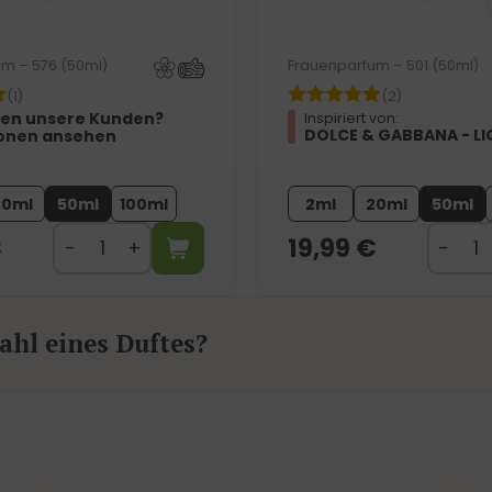
m – 576 (50ml)
Frauenparfum – 501 (50ml)
(1)
(2)
en unsere Kunden?
Inspiriert von:
DOLCE & GABBANA - LI
onen ansehen
20ml
50ml
100ml
2ml
20ml
50ml
€
19,99
€
hl eines Duftes?