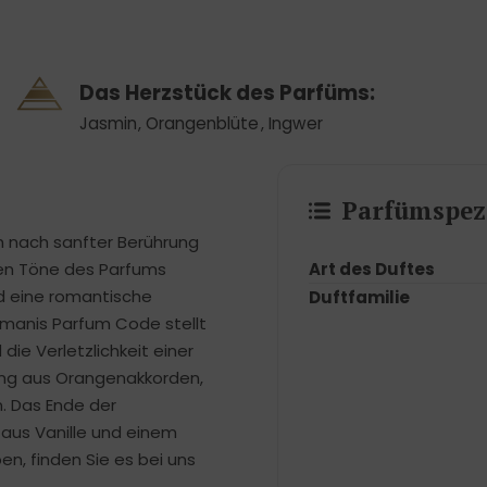
Das Herzstück des Parfüms:
Jasmin
,
Orangenblüte
,
Ingwer
Parfümspezi
ich nach sanfter Berührung
Art des Duftes
igen Töne des Parfums
nd eine romantische
Duftfamilie
manis Parfum Code stellt
ie Verletzlichkeit einer
hung aus Orangenakkorden,
n. Das Ende der
 aus Vanille und einem
en, finden Sie es bei uns