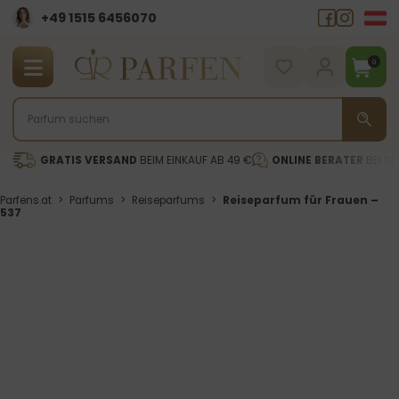
+49 1515 6456070
0
GRATIS VERSAND
BEIM EINKAUF AB 49 €
ONLINE BERATER
BEI DE
Parfens.at
>
Parfums
>
Reiseparfums
>
Reiseparfum für Frauen –
537