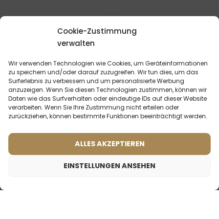
Cookie-Zustimmung
verwalten
Wir verwenden Technologien wie Cookies, um Geräteinformationen
zu speichern und/oder darauf zuzugreifen. Wir tun dies, um das
Surferlebnis zu verbessern und um personalisierte Werbung
anzuzeigen. Wenn Sie diesen Technologien zustimmen, können wir
Daten wie das Surfverhalten oder eindeutige IDs auf dieser Website
verarbeiten. Wenn Sie Ihre Zustimmung nicht erteilen oder
zurückziehen, können bestimmte Funktionen beeinträchtigt werden.
ALLES AKZEPTIEREN
Männerparfum – 601 (50ml)
Männerparfum – 404 (50ml)
(3)
(2)
EINSTELLUNGEN ANSEHEN
Inspiriert von:
Inspiriert von:
BVLGARI - AQVA
DOLCE & GABBANA -
INTENSO
9,99
€
Reiseparfum für Frauen – 537
2ml
50ml
2ml
50ml