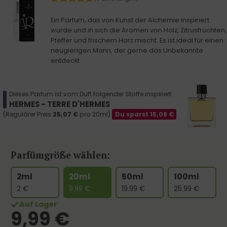
Ein Parfum, das von Kunst der Alchemie inspiriert
wurde und in sich die Aromen von Holz, Zitrusfrüchten,
Pfeffer und frischem Harz mischt. Es ist ideal für einen
neugierigen Mann, der gerne das Unbekannte
entdeckt.
Dieses Parfum ist vom Duft folgender Stoffe inspiriert:
HERMES - TERRE D'HERMES
(Regulärer Preis
25,07
€
pro 20ml)
Du sparst
15,08
€
Parfümgröße wählen:
2ml
20ml
50ml
100ml
2
€
9.99
€
19.99
€
25.99
€
Auf Lager
9,99
€