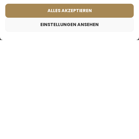
ALLES AKZEPTIEREN
EINSTELLUNGEN ANSEHEN
Reiseparfum für Männer – 613
9,99
€
Inspiriert von:
HERMES - TERRE D'HERMES
Frauenparfum – 523 (50ml)
Männerparfum – 694 (50ml)
(2)
(1)
Was sagen unsere
Was sagen unsere
Kunden? Rezensionen
Kunden? Rezensionen
ansehen
ansehen
2ml
50ml
2ml
50ml