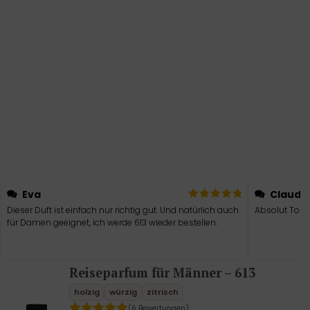
Eva
Claudi
Dieser Duft ist einfach nur richtig gut. Und natürlich auch
Absolut Top u
für Damen geeignet, ich werde 613 wieder bestellen.
Reiseparfum für Männer – 613
holzig
würzig
zitrisch
(6 Bewertungen)