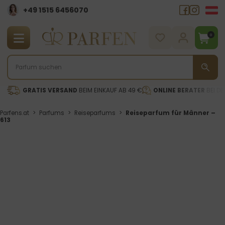
+49 1515 6456070
0
GRATIS VERSAND
BEIM EINKAUF AB 49 €
ONLINE BERATER
BEI DE
Parfens.at
>
Parfums
>
Reiseparfums
>
Reiseparfum für Männer –
613