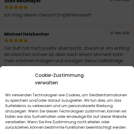
Sven Neumayer
Ich mag diesen Geruch! Empfehlenswert!
27. Mai 2022
Michael Holzbecher
Der Duft hat mich positiv überrascht, obwohl er am Anfang
ein bisschen schwer ist, aber nach einem Moment kann
man schönen holzigen und würzigen Geruc
Vollständige
Rezension ansehen
Cookie-Zustimmung
verwalten
WEITERE BEWERTUNGEN LADEN
Wir verwenden Technologien wie Cookies, um Geräteinformationen
zu speichern und/oder darauf zuzugreifen. Wir tun dies, um das
Surferlebnis zu verbessern und um personalisierte Werbung
anzuzeigen. Wenn Sie diesen Technologien zustimmen, können wir
Daten wie das Surfverhalten oder eindeutige IDs auf dieser Website
verarbeiten. Wenn Sie Ihre Zustimmung nicht erteilen oder
DU KÖNNTEST
INTERESSIERT SEIN
zurückziehen, können bestimmte Funktionen beeinträchtigt werden.