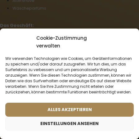
Aftershave
Wäscheparfüms
Das Geschäft:
Cookie-Zustimmung
Geschäftsbedingungen
verwalten
Reklamationsordnung
Zahlung und Lieferung
Wir verwenden Technologien wie Cookies, um Geräteinformationen
Datenschutz
zu speichern und/oder darauf zuzugreifen. Wir tun dies, um das
Cookie-Richtlinie (EU)
Surferlebnis zu verbessern und um personalisierte Werbung
anzuzeigen. Wenn Sie diesen Technologien zustimmen, können wir
Großhandel
Daten wie das Surfverhalten oder eindeutige IDs auf dieser Website
Rücktritt vom Vertrag
verarbeiten. Wenn Sie Ihre Zustimmung nicht erteilen oder
zurückziehen, können bestimmte Funktionen beeinträchtigt werden.
Deutsch
ALLES AKZEPTIEREN
Wir liefern mit:
EINSTELLUNGEN ANSEHEN
Zahlungsmöglichkeiten: