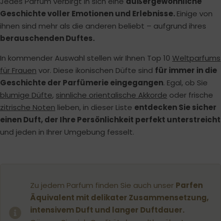
Jedes Parfum verbirgt in sich eine
außergewöhnliche
Geschichte voller Emotionen und Erlebnisse.
Einige von
ihnen sind mehr als die anderen beliebt – aufgrund ihres
berauschenden Duftes.
In kommender Auswahl stellen wir Ihnen Top 10
Weltparfums
für Frauen
vor. Diese ikonischen Düfte sind
für immer in die
Geschichte der Parfümerie eingegangen
. Egal, ob Sie
blumige Düfte
,
sinnliche orientalische Akkorde
oder frische
zitrische Noten
lieben, in dieser Liste
entdecken Sie sicher
einen Duft, der Ihre Persönlichkeit perfekt unterstreicht
und jeden in Ihrer Umgebung fesselt.
Zu jedem Parfum finden Sie auch unser
Parfen
Äquivalent mit delikater Zusammensetzung,
intensivem Duft und langer Duftdauer.