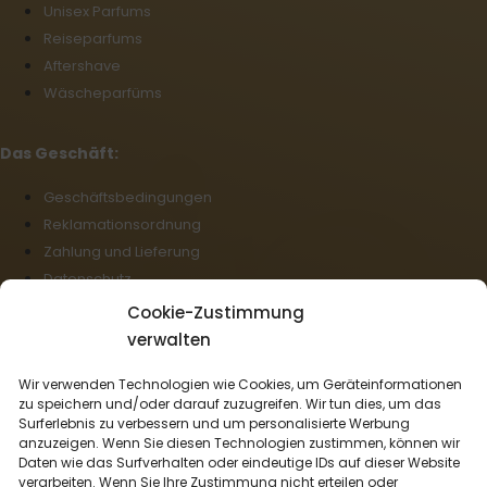
Unisex Parfums
Reiseparfums
Aftershave
Wäscheparfüms
Das Geschäft:
Geschäftsbedingungen
Reklamationsordnung
Zahlung und Lieferung
Datenschutz
Cookie-Richtlinie (EU)
Cookie-Zustimmung
Großhandel
verwalten
Rücktritt vom Vertrag
Wir verwenden Technologien wie Cookies, um Geräteinformationen
zu speichern und/oder darauf zuzugreifen. Wir tun dies, um das
Deutsch
Surferlebnis zu verbessern und um personalisierte Werbung
anzuzeigen. Wenn Sie diesen Technologien zustimmen, können wir
Wir liefern mit:
Daten wie das Surfverhalten oder eindeutige IDs auf dieser Website
verarbeiten. Wenn Sie Ihre Zustimmung nicht erteilen oder