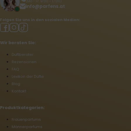
(Mo - Fr: 9:00 - 17:00)
info@parfens.at
Folgen Sie uns in den sozialen Medien:
Wir beraten Sie:
Duftberater
Rezensionen
FAQ
Lexikon der Düfte
Blog
Kontakt
Produktkategorien:
Frauenparfums
Männerparfums