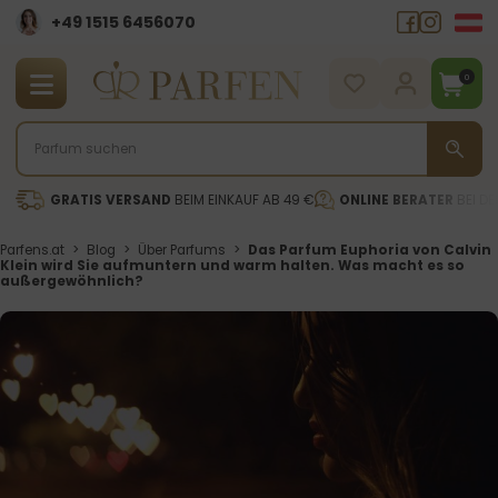
+49 1515 6456070
0
GRATIS VERSAND
BEIM EINKAUF AB 49 €
ONLINE BERATER
BEI DE
Parfens.at
>
Blog
>
Über Parfums
>
Das Parfum Euphoria von Calvin
Klein wird Sie aufmuntern und warm halten. Was macht es so
außergewöhnlich?