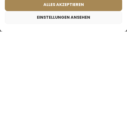
ALLES AKZEPTIEREN
MEISTVERKAUFTE
PRODUKTE
EINSTELLUNGEN ANSEHEN
2,00
€
Unisex Parfum – 759 (2ml probe)
Frauenparfum – 539 (50ml)
Frauenparfum – 576 (50ml)
(8)
(1)
Was sagen unsere
Inspiriert von:
CHANEL - COCO
Kunden? Rezensionen
MADEMOISELLE
ansehen