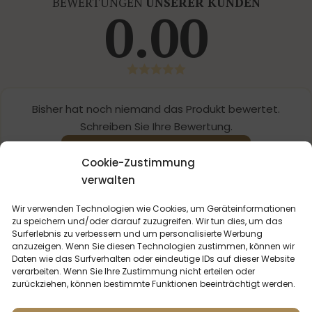
BEWERTUNGEN
UNSERER KUNDEN
0.00
Bisher hat noch niemand das Produkt bewertet.
Schreiben Sie Ihre Bewertung.
SCHREIBEN SIE EINE REZENSION
Cookie-Zustimmung
verwalten
Wir verwenden Technologien wie Cookies, um Geräteinformationen
zu speichern und/oder darauf zuzugreifen. Wir tun dies, um das
Surferlebnis zu verbessern und um personalisierte Werbung
anzuzeigen. Wenn Sie diesen Technologien zustimmen, können wir
Daten wie das Surfverhalten oder eindeutige IDs auf dieser Website
DU KÖNNTEST
INTERESSIERT SEIN
verarbeiten. Wenn Sie Ihre Zustimmung nicht erteilen oder
zurückziehen, können bestimmte Funktionen beeinträchtigt werden.