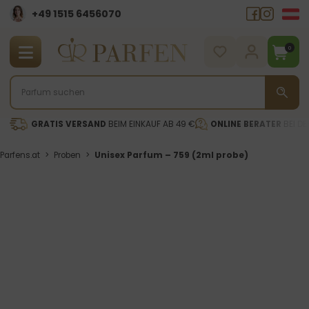
+49 1515 6456070
0
GRATIS VERSAND
BEIM EINKAUF AB 49 €
ONLINE BERATER
BEI DE
Parfens.at
>
Proben
>
Unisex Parfum – 759 (2ml probe)