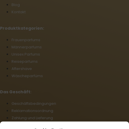
Blog
Kontakt
Produktkategorien:
Frauenparfums
Männerparfums
Unisex Parfums
Reiseparfums
Aftershave
Wäscheparfüms
Das Geschäft:
Geschäftsbedingungen
Reklamationsordnung
Zahlung und Lieferung
Datenschutz