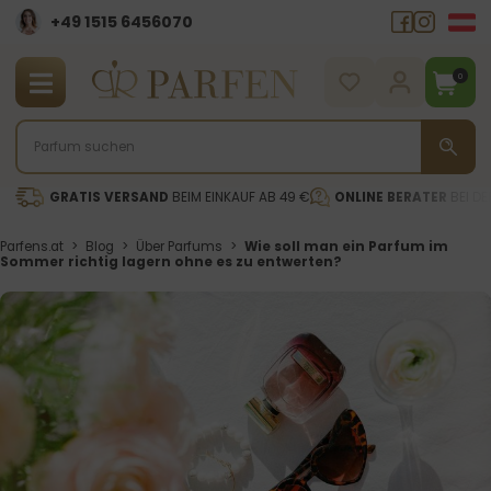
+49 1515 6456070
0
GRATIS VERSAND
BEIM EINKAUF AB 49 €
ONLINE BERATER
BEI DE
Parfens.at
>
Blog
>
Über Parfums
>
Wie soll man ein Parfum im
Sommer richtig lagern ohne es zu entwerten?