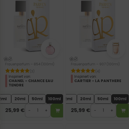
Frauenparfum – 854 (100ml)
Frauenparfum – 907 (100ml)
(3)
(4)
Inspiriert von:
Inspiriert von:
CHANEL - CHANCE EAU
CARTIER - LA PANTHERE
TENDRE
2ml
20ml
50ml
100ml
2ml
20ml
50ml
100ml
25,99
€
25,99
€