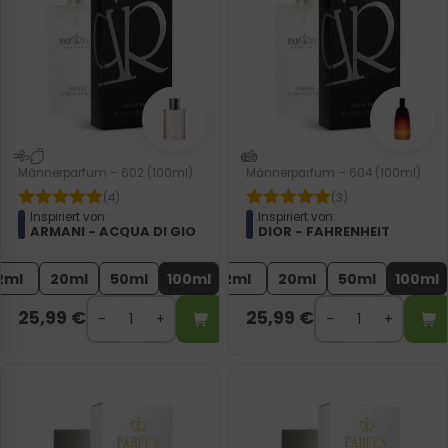
Männerparfum – 602 (100ml)
Männerparfum – 604 (100ml)
(4)
(3)
Inspiriert von:
Inspiriert von:
ARMANI - ACQUA DI GIO
DIOR - FAHRENHEIT
2ml
20ml
50ml
100ml
2ml
20ml
50ml
100ml
25,99
€
25,99
€