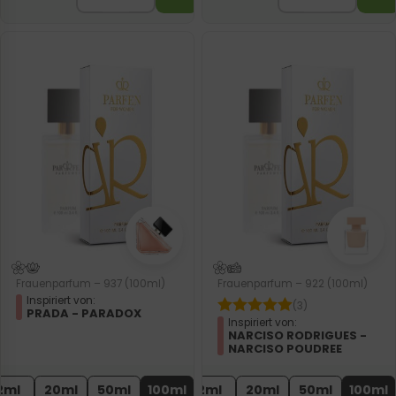
Frauenparfum – 937 (100ml)
Frauenparfum – 922 (100ml)
Inspiriert von:
(3)
PRADA - PARADOX
Inspiriert von:
NARCISO RODRIGUES -
NARCISO POUDREE
2ml
20ml
50ml
100ml
2ml
20ml
50ml
100ml