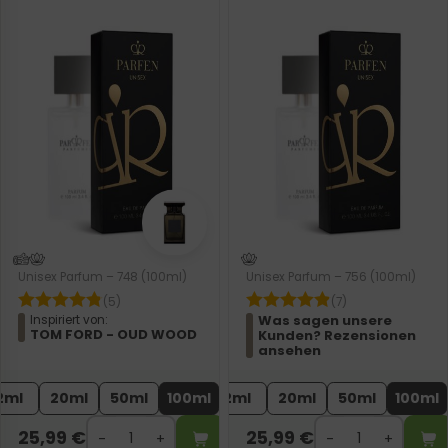
Unisex Parfum – 748 (100ml)
Unisex Parfum – 756 (100ml)
(5)
(7)
Was sagen unsere
Inspiriert von:
TOM FORD - OUD WOOD
Kunden? Rezensionen
ansehen
2ml
20ml
50ml
100ml
2ml
20ml
50ml
100ml
25,99
€
25,99
€