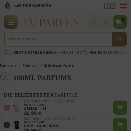
+49 1515 6456070
0
GRATIS VERSAND
BEIM EINKAUF AB 49 €
ONLINE BERATER
BEI DE
Parfens.at
>
Parfums
>
100ml parfums
100ML PARFUMS
DIE BELIEBTESTEN
PARFÜME
Frauenparfum – 590 (100ml)
Inspiriert von:
ARMANI - SÍ
25,99
€
Männerparfum – 604 (100ml)
Inspiriert von:
DIOR - FAHRENHEIT
25,99
€