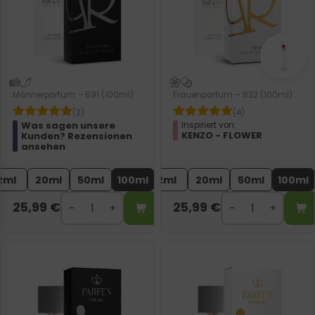
Männerparfum – 691 (100ml)
Frauenparfum – 832 (100ml)
(2)
(4)
Was sagen unsere
Inspiriert von:
KENZO - FLOWER
Kunden? Rezensionen
ansehen
2ml
20ml
50ml
100ml
2ml
20ml
50ml
100ml
25,99
€
25,99
€