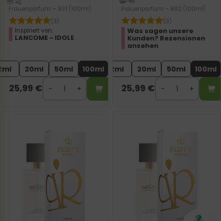
Frauenparfum – 931 (100ml)
Frauenparfum – 892 (100ml)
(3)
(3)
Was sagen unsere
Inspiriert von:
LANCOME - IDOLE
Kunden? Rezensionen
ansehen
2ml
20ml
50ml
100ml
2ml
20ml
50ml
100ml
25,99
€
25,99
€