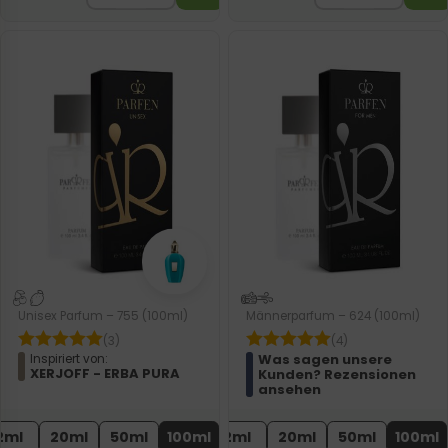
Unisex Parfum – 755 (100ml)
Männerparfum – 624 (100ml)
(3)
(4)
Was sagen unsere
Inspiriert von:
XERJOFF - ERBA PURA
Kunden? Rezensionen
ansehen
2ml
20ml
50ml
100ml
2ml
20ml
50ml
100ml