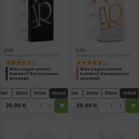
Männerparfum – 647 (100ml)
Frauenparfum – 905 (100ml)
(1)
(2)
Was sagen unsere
Was sagen unsere
Kunden? Rezensionen
Kunden? Rezensionen
ansehen
ansehen
2ml
20ml
50ml
100ml
2ml
20ml
50ml
100ml
25,99
€
25,99
€