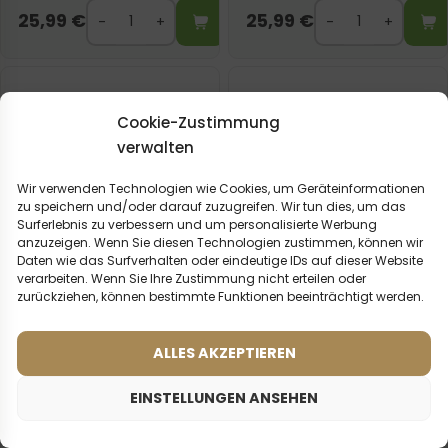
25,99
€
25,99
€
Cookie-Zustimmung
verwalten
Wir verwenden Technologien wie Cookies, um Geräteinformationen
zu speichern und/oder darauf zuzugreifen. Wir tun dies, um das
Surferlebnis zu verbessern und um personalisierte Werbung
anzuzeigen. Wenn Sie diesen Technologien zustimmen, können wir
Daten wie das Surfverhalten oder eindeutige IDs auf dieser Website
verarbeiten. Wenn Sie Ihre Zustimmung nicht erteilen oder
zurückziehen, können bestimmte Funktionen beeinträchtigt werden.
ALLES AKZEPTIEREN
Frauenparfum – 515 (100ml)
Frauenparfum – 914 (100ml)
(3)
(2)
Was sagen unsere
Inspiriert von:
EINSTELLUNGEN ANSEHEN
ZADIG & VOLTAIRE -
Kunden? Rezensionen
THIS IS HER!
ansehen