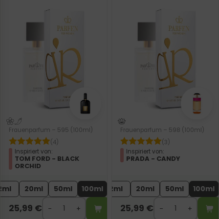
Frauenparfum – 595 (100ml)
Frauenparfum – 598 (100ml)
(4)
(3)
Inspiriert von:
Inspiriert von:
TOM FORD - BLACK
PRADA - CANDY
ORCHID
2ml
20ml
50ml
100ml
2ml
20ml
50ml
100ml
25,99
€
25,99
€