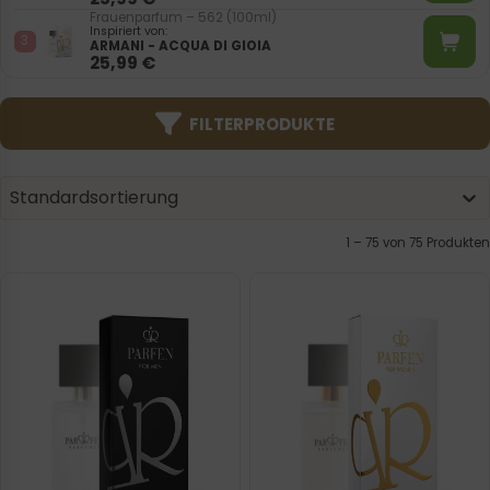
Frauenparfum – 562 (100ml)
Inspiriert von:
ARMANI - ACQUA DI GIOIA
25,99
€
FILTERPRODUKTE
Product | Sorting
Sort content
Sort content
Standardsortierung
1 – 75 von 75 Produkten