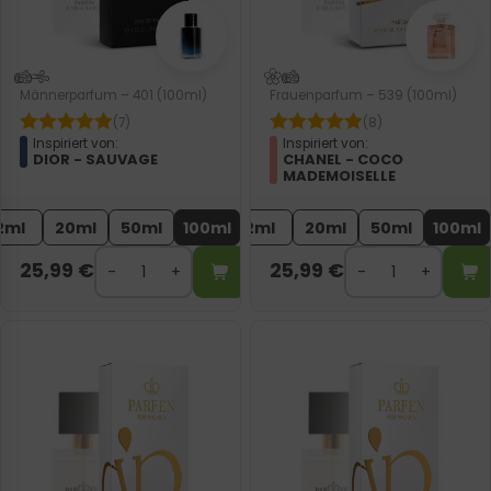
Männerparfum – 401 (100ml)
Frauenparfum – 539 (100ml)
(7)
(8)
Inspiriert von:
Inspiriert von:
DIOR - SAUVAGE
CHANEL - COCO
MADEMOISELLE
2ml
20ml
50ml
100ml
2ml
20ml
50ml
100ml
25,99
€
25,99
€