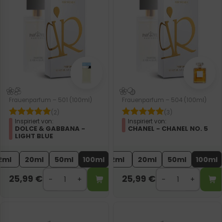
Frauenparfum – 501 (100ml)
Frauenparfum – 504 (100ml)
(2)
(3)
Inspiriert von:
Inspiriert von:
DOLCE & GABBANA -
CHANEL - CHANEL NO. 5
LIGHT BLUE
2ml
20ml
50ml
100ml
2ml
20ml
50ml
100ml
25,99
€
25,99
€