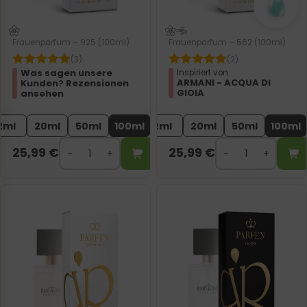
Frauenparfum – 925 (100ml)
Frauenparfum – 562 (100ml)
(3)
(2)
Was sagen unsere
Inspiriert von:
ARMANI - ACQUA DI
Kunden? Rezensionen
GIOIA
ansehen
2ml
20ml
50ml
100ml
2ml
20ml
50ml
100ml
25,99
€
25,99
€