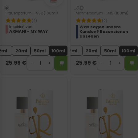
Frauenparfum – 932 (100ml)
Männerparfum – 415 (100ml)
(2)
(2)
Was sagen unsere
Inspiriert von:
ARMANI - MY WAY
Kunden? Rezensionen
ansehen
2ml
20ml
50ml
100ml
2ml
20ml
50ml
100ml
25,99
€
25,99
€