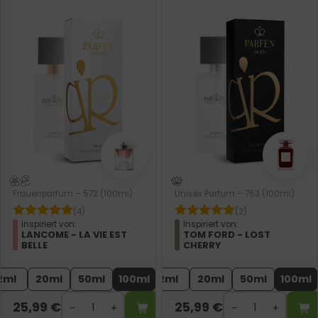
Frauenparfum – 572 (100ml)
Unisex Parfum – 753 (100ml)
(4)
(2)
Inspiriert von:
Inspiriert von:
LANCOME - LA VIE EST
TOM FORD - LOST
BELLE
CHERRY
2ml
20ml
50ml
100ml
2ml
20ml
50ml
100ml
25,99
€
25,99
€