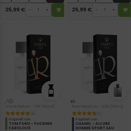
25,99
€
25,99
€
Unisex Parfum – 749 (100ml)
Männerparfum – 638 (100ml)
(2)
(2)
Inspiriert von:
Inspiriert von:
TOM FORD - FUCKING
CHANEL - ALLURE
FABOLOUS
HOMME SPORT EAU