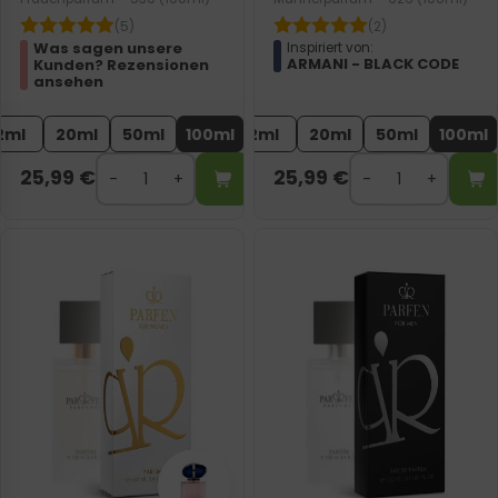
(5)
(2)
Was sagen unsere
Inspiriert von:
ARMANI - BLACK CODE
Kunden? Rezensionen
ansehen
2ml
20ml
50ml
100ml
2ml
20ml
50ml
100ml
25,99
€
25,99
€