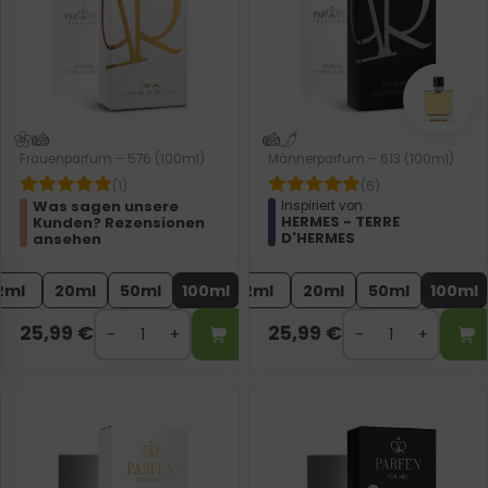
Frauenparfum – 576 (100ml)
Männerparfum – 613 (100ml)
(1)
(6)
Was sagen unsere
Inspiriert von:
HERMES - TERRE
Kunden? Rezensionen
D'HERMES
ansehen
2ml
20ml
50ml
100ml
2ml
20ml
50ml
100ml
25,99
€
25,99
€