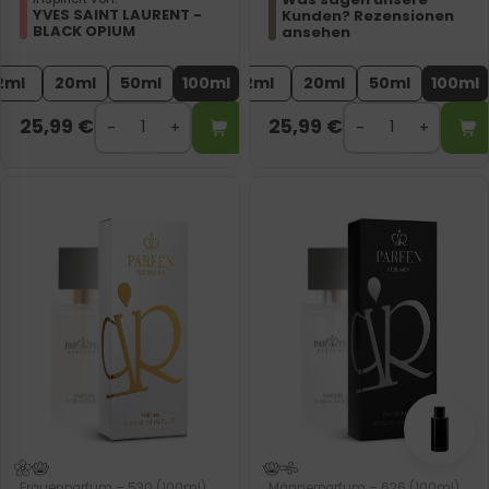
YVES SAINT LAURENT -
Kunden? Rezensionen
BLACK OPIUM
ansehen
2ml
20ml
50ml
100ml
2ml
20ml
50ml
100ml
25,99
€
25,99
€
Frauenparfum – 530 (100ml)
Männerparfum – 626 (100ml)