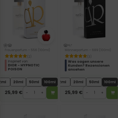
Frauenparfum – 556 (100ml)
Männerparfum – 689 (100ml)
(2)
(3)
Was sagen unsere
Inspiriert von:
DIOR - HYPNOTIC
Kunden? Rezensionen
POISON
ansehen
2ml
20ml
50ml
100ml
2ml
20ml
50ml
100ml
25,99
€
25,99
€