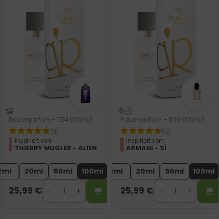
Frauenparfum – 554 (100ml)
Frauenparfum – 590 (100ml)
(3)
(5)
Inspiriert von:
Inspiriert von:
THIERRY MUGLER - ALIEN
ARMANI - SÍ
2ml
20ml
50ml
100ml
2ml
20ml
50ml
100ml
25,99
€
25,99
€