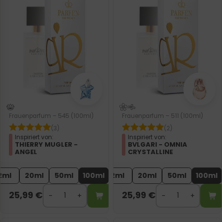
Frauenparfum – 545 (100ml)
Frauenparfum – 511 (100ml)
(3)
(2)
Inspiriert von:
Inspiriert von:
THIERRY MUGLER -
BVLGARI - OMNIA
ANGEL
CRYSTALLINE
2ml
20ml
50ml
100ml
2ml
20ml
50ml
100ml
25,99
€
25,99
€