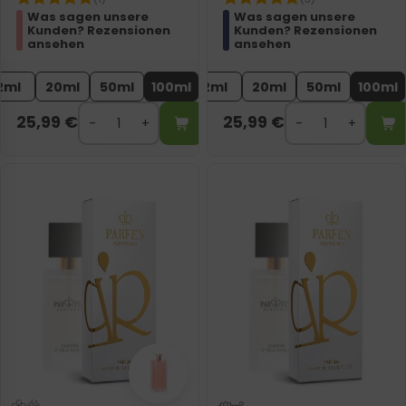
Was sagen unsere
Was sagen unsere
Kunden? Rezensionen
Kunden? Rezensionen
ansehen
ansehen
2ml
20ml
50ml
100ml
2ml
20ml
50ml
100ml
25,99
€
25,99
€