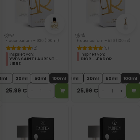
Frauenparfum – 930 (100ml)
Frauenparfum – 526 (100ml)
(2)
(5)
Inspiriert von:
Inspiriert von:
YVES SAINT LAURENT -
DIOR - J'ADOR
LIBRE
2ml
20ml
50ml
100ml
2ml
20ml
50ml
100ml
25,99
€
25,99
€