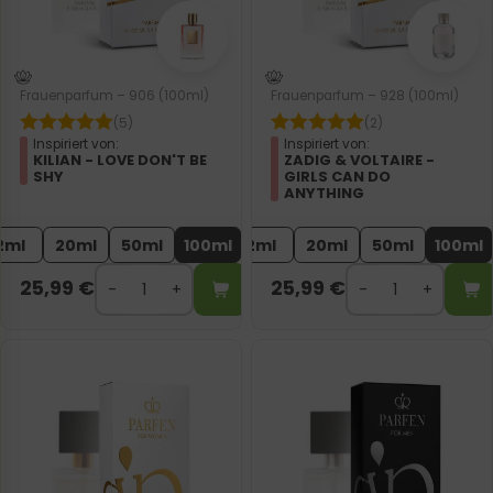
Frauenparfum – 906 (100ml)
Frauenparfum – 928 (100ml)
(5)
(2)
Inspiriert von:
Inspiriert von:
KILIAN - LOVE DON'T BE
ZADIG & VOLTAIRE -
SHY
GIRLS CAN DO
ANYTHING
2ml
20ml
50ml
100ml
2ml
20ml
50ml
100ml
25,99
€
25,99
€