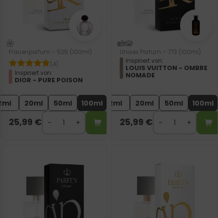
Frauenparfum – 525 (100ml)
Unisex Parfum – 773 (100ml)
Inspiriert von:
(4)
LOUIS VUITTON - OMBRE
Inspiriert von:
NOMADE
DIOR - PURE POISON
2ml
20ml
50ml
100ml
2ml
20ml
50ml
100ml
25,99
€
25,99
€