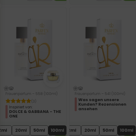
Frauenparfum – 558 (100ml)
Frauenparfum – 541 (100ml)
Was sagen unsere
(3)
Kunden? Rezensionen
Inspiriert von:
ansehen
DOLCE & GABBANA - THE
ONE
2ml
20ml
50ml
100ml
2ml
20ml
50ml
100ml