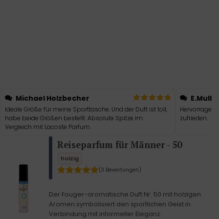
Michael Holzbecher
E.Mulle
Ideale Größe für meine Sporttasche. Und der Duft ist toll,
Hervorragend.
habe beide Größen bestellt. Absolute Spitze im
zufrieden.
Vergleich mit Lacoste Parfum.
Reiseparfum für Männer - 50
holzig
(3 Bewertungen)
Der Fouger-aromatische Duft Nr. 50 mit holzigen
Aromen symbolisiert den sportlichen Geist in
Verbindung mit informeller Eleganz.