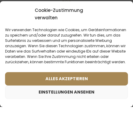
Cookie-Zustimmung
DU KÖNNTEST
INTERESSIERT SEIN
verwalten
Wir verwenden Technologien wie Cookies, um Geräteinformationen
zu speichern und/oder darauf zuzugreifen. Wir tun dies, um das
Surferlebnis zu verbessern und um personalisierte Werbung
anzuzeigen. Wenn Sie diesen Technologien zustimmen, können wir
Daten wie das Surfverhalten oder eindeutige IDs auf dieser Website
verarbeiten. Wenn Sie Ihre Zustimmung nicht erteilen oder
zurückziehen, können bestimmte Funktionen beeinträchtigt werden.
ALLES AKZEPTIEREN
EINSTELLUNGEN ANSEHEN
Männerparfum – 622 (50ml)
Frauenparfum – 530 (50ml)
(2)
(5)
Reiseparfum für Männer – 50
Was sagen unsere
Was sagen unsere
Kunden? Rezensionen
Kunden? Rezensionen
ansehen
ansehen