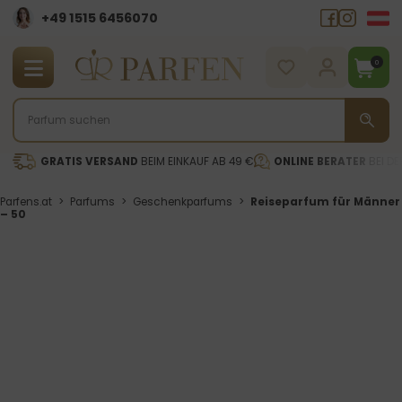
+49 1515 6456070
0
GRATIS VERSAND
BEIM EINKAUF AB 49 €
ONLINE BERATER
BEI DE
Parfens.at
>
Parfums
>
Geschenkparfums
>
Reiseparfum für Männer
– 50