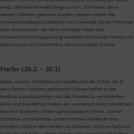
neigt, unkonventionelle Dinge zu tun. Zu Frauen, die in
diesem Zeichen geboren wurden, werden daher die
unverwechselbaren Essenzen von Lavendel, Kiefer, Patschuli
oder Anis passen, die dem unruhigen Geist des
Wassermanns Entspannung verleihen. Das ideale Parfüm für
diese Frauen ist La Panthere der Luxusmarke Cartier.
Fische (20.2. – 20.3)
Apfel, Jasmin, Gardenie und Vanille sind die Düfte, die in
dem Fische-Zeichen geborenen Frauen helfen in die
Realität zurückzukehren und die Träume zu verwirklichen.
Apfel und Sandelholz haben ein wunderschönes natürliches
Aroma mit einem milden Aphrodisiakum-Effekt. Jasmin,
Orchidee und Gardenie unterstreichen wiederum ihre
Tendenz, hoch in den Wolken zu träumen. Schöne Parfums
für Fische sind YSL – Black Opium oder unserer Duftzwilling