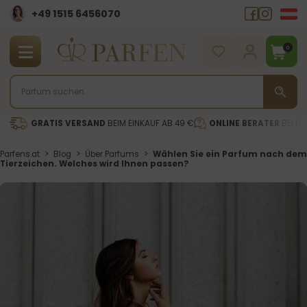
+49 1515 6456070
0
GRATIS VERSAND
BEIM EINKAUF AB 49 €
ONLINE BERATER
BEI DE
Parfens.at
>
Blog
>
Über Parfums
>
Wählen Sie ein Parfum nach dem
Tierzeichen. Welches wird Ihnen passen?