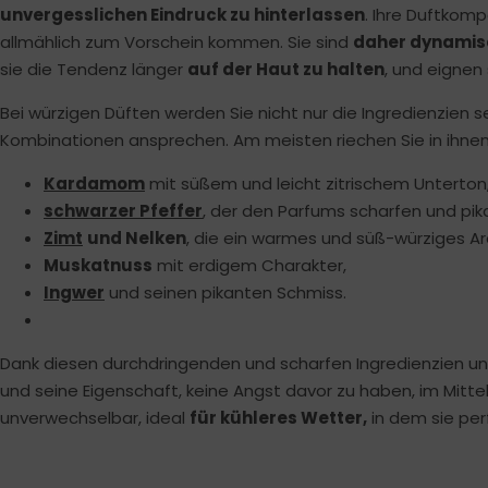
unvergesslichen Eindruck zu hinterlassen
. Ihre Duftkomp
allmählich zum Vorschein kommen. Sie sind
daher dynamisc
sie die Tendenz länger
auf der Haut zu halten
, und eignen
Bei würzigen Düften werden Sie nicht nur die Ingredienzien s
Kombinationen ansprechen. Am meisten riechen Sie in ihnen
Kardamom
mit süßem und leicht zitrischem Unterton
schwarzer Pfeffer
, der den Parfums scharfen und pik
Zimt
und Nelken
, die ein warmes und süß-würziges Ar
Muskatnuss
mit erdigem Charakter,
Ingwer
und seinen pikanten Schmiss.
Dank diesen durchdringenden und scharfen Ingredienzien u
und seine Eigenschaft, keine Angst davor zu haben, im Mitte
unverwechselbar, ideal
für kühleres Wetter,
in dem sie pe