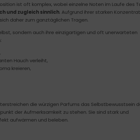
osition ist oft komplex, wobei einzelne Noten im Laufe des 
h und zugleich sinnlich
. Aufgrund ihrer starken Konzentra
 sich daher zum ganztäglichen Tragen.
elbst, sondern auch ihre einzigartigen und oft unerwarteten
:
,
anten Hauch verleiht,
oma kreieren,
nterstreichen die würzigen Parfums das Selbstbewusstsein 
lpunkt der Aufmerksamkeit zu stehen. Sie sind stark und
rfekt aufwärmen und beleben.