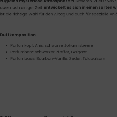
zugleich mysteriöse Atmosphäre
zu kreieren. Zuerst wirk
aber nach einiger Zeit
entwickelt es sich in einen zarten
ist die richtige Wahl für den Alltag und auch für
spezielle An
Duftkomposition
Parfumkopf: Anis, schwarze Johannisbeere
Parfumherz: schwarzer Pfeffer, Galgant
Parfumbasis: Bourbon-Vanille, Zeder, Tolubalsam