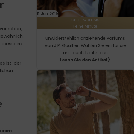
r
11. Juni 2019
ÜBER PARFUMS
1 eine Minute
rvorheben,
gewöhnlich,
Unwiderstehlich anziehende Parfums
 Accessoire
von J.P. Gaultier. Wählen Sie ein für sie
und auch für ihn aus
Lesen Sie den Artikel
s ist, der
lichen
e
einen