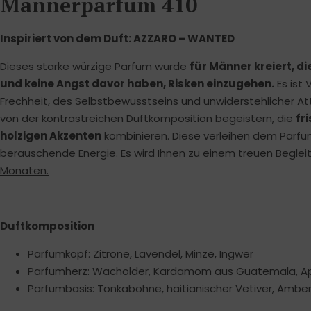
Männerparfum 410
Inspiriert von dem Duft: AZZARO – WANTED
Dieses starke würzige Parfum wurde
für Männer kreiert, di
und keine Angst davor haben, Risken einzugehen.
Es ist 
Frechheit, des Selbstbewusstseins und unwiderstehlicher Attr
von der kontrastreichen Duftkomposition begeistern, die
fr
holzigen Akzenten
kombinieren. Diese verleihen dem Parf
berauschende Energie. Es wird Ihnen zu einem treuen Beglei
Monaten.
Duftkomposition
Parfumkopf: Zitrone, Lavendel, Minze, Ingwer
Parfumherz: Wacholder, Kardamom aus Guatemala, Ap
Parfumbasis: Tonkabohne, haitianischer Vetiver, Amb