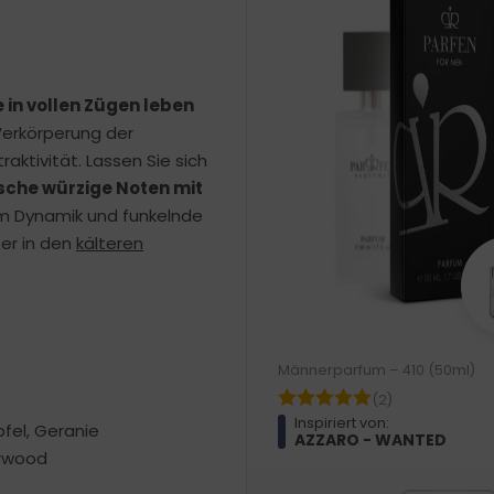
e in vollen Zügen leben
Verkörperung der
aktivität. Lassen Sie sich
ische würzige Noten mit
um Dynamik und funkelnde
ter in den
kälteren
Männerparfum – 410 (50ml)
(2)
Inspiriert von:
fel, Geranie
AZZARO - WANTED
erwood