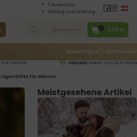
Treuepunkte
Zahlung und Lieferung
Großhandel
Kontakt
0,00
€
0
n
Mein Konto
Einkauftipps
Duftberater
E
FÜR PARFÜME
VERSAND
INNERH. VON 24 STUNDEN
rzigen Düfte für Männer
Meistgesehene Artikel