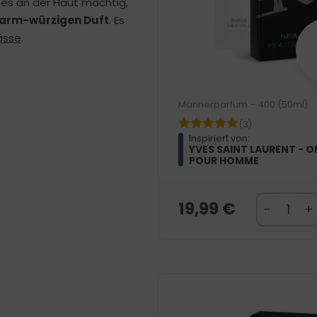
t es an der Haut mächtig,
 warm-würzigen Duft
. Es
lässe
.
Männerparfum – 400 (50ml)
(3)
Inspiriert von:
YVES SAINT LAURENT - O
POUR HOMME
19,99
€