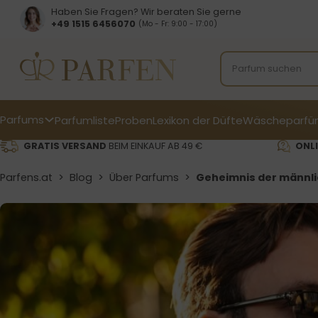
Haben Sie Fragen? Wir beraten Sie gerne
+49 1515 6456070
(Mo - Fr: 9:00 - 17:00)
Parfums
Parfumliste
Proben
Lexikon der Düfte
Wäscheparfü
GRATIS VERSAND
BEIM EINKAUF AB 49 €
ONLI
Parfens.at
>
Blog
>
Über Parfums
>
Geheimnis der männli