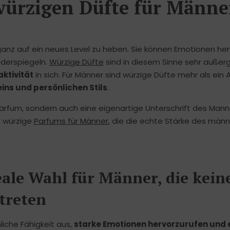
 würzigen Düfte für Männe
ganz auf ein neues Level zu heben. Sie können Emotionen he
iderspiegeln.
Würzige Düfte
sind in diesem Sinne sehr außer
ktivität
in sich. Für Männer sind würzige Düfte mehr als ein
ins und persönlichen Stils
.
 Parfum, sondern auch eine eigenartige Unterschrift des Manne
s würzige
Parfums für Männer
, die die echte Stärke des männ
ale Wahl für Männer, die kein
 treten
iche Fähigkeit aus,
starke Emotionen hervorzurufen und 