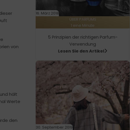
dieser
16. März 2018
ÜBER PARFUMS
Duft
1 eine Minute
5 Prinzipien der richtigen Parfum-
re
Verwendung
orien von
Lesen Sie den Artikel
und hält
hmal Werte
ürde den
30. September 2019