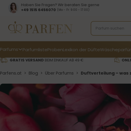
Haben Sie Fragen? Wir beraten Sie gerne
+49 1515 6456070
(Mo - Fr: 9:00 - 17:00)
Parfums
Parfumliste
Proben
Lexikon der Düfte
Wäscheparfü
GRATIS VERSAND
BEIM EINKAUF AB 49 €
ONLI
Parfens.at
>
Blog
>
Über Parfums
>
Duftverteilung – was 