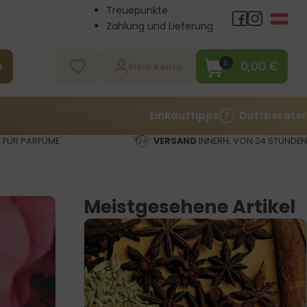
Treuepunkte
Zahlung und Lieferung
Großhandel
Kontakt
0,00
€
0
n
Mein Konto
Einkauftipps
Duftberater
E
FÜR PARFÜME
VERSAND
INNERH. VON 24 STUNDEN
Meistgesehene Artikel