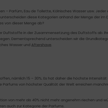
en – Parfüm, Eau de Toilette, Kölnisches Wasser usw. Jeder 
r unterscheiden diese Kategorien anhand der Menge der im 
es von dieser Menge ab?
er Duftstoffe in der Zusammensetzung des Duftstoffs ab. Ih
 liegen. Dementsprechend unterscheiden wir die Grundkateg
nisches Wasser und
Aftershave
.
fen, nämlich 15 – 30%. Es hat daher die höchste Intensität 
 Die Parfums von höchster Qualität der Welt erreichen manc
ation von mehr als 40% nicht mehr angenehm riechen und w
en auch zur Kategorie der Parfums.