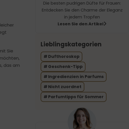
Die besten pudrigen Düfte für Frauen:
Entdecken Sie den Charme der Eleganz
in jedem Tropfen
Lesen Sie den Artikel
leicher
iegt
Lieblingskategorien
it Sie
Dufthoroskop
 möchten,
s, das am
Geschenk-Tipp
Ingredienzien in Parfums
Nicht zuordnet
Parfumtipps für Sommer