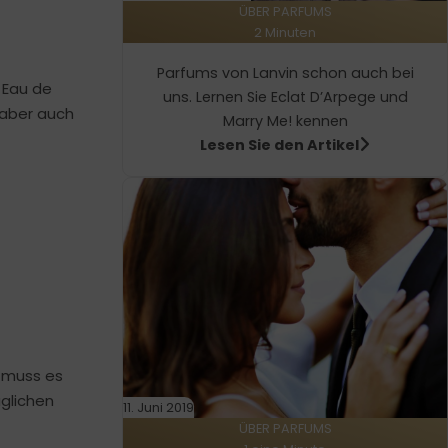
ÜBER PARFUMS
2 Minuten
Parfums von Lanvin schon auch bei
 Eau de
uns. Lernen Sie Eclat D’Arpege und
 aber auch
Marry Me! kennen
Lesen Sie den Artikel
, muss es
glichen
11. Juni 2019
ÜBER PARFUMS