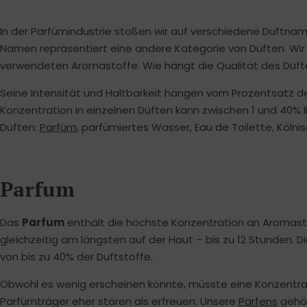
In der Parfümindustrie stoßen wir auf verschiedene Duftnam
Namen repräsentiert eine andere Kategorie von Düften. Wi
verwendeten Aromastoffe. Wie hängt die Qualität des Duft
Seine Intensität und Haltbarkeit hängen vom Prozentsatz d
Konzentration in einzelnen Düften kann zwischen 1 und 40%
Düften:
Parfüm
, parfümiertes Wasser, Eau de Toilette, Köl
Parfum
Das
Parfum
enthält die höchste Konzentration an Aromastof
gleichzeitig am längsten auf der Haut – bis zu 12 Stunden.
von bis zu 40% der Duftstoffe.
Obwohl es wenig erscheinen könnte, müsste eine Konzentr
Parfümträger eher stören als erfreuen. Unsere
Parfens
gehör